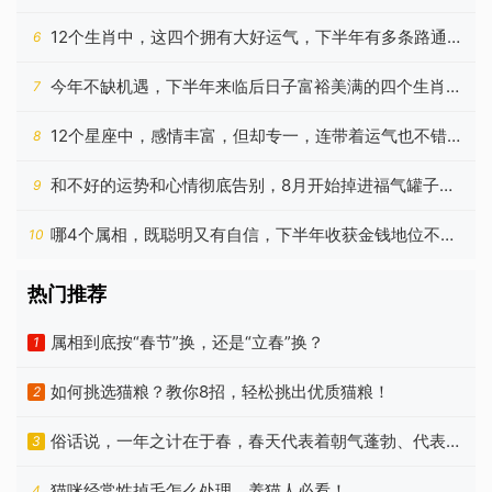
生肖
12个生肖中，这四个拥有大好运气，下半年有多条路通向
6
成功
今年不缺机遇，下半年来临后日子富裕美满的四个生肖，
7
啥都顺
12个星座中，感情丰富，但却专一，连带着运气也不错的
8
是谁？
和不好的运势和心情彻底告别，8月开始掉进福气罐子的
9
四个生肖
哪4个属相，既聪明又有自信，下半年收获金钱地位不亦
10
乐乎
热门推荐
属相到底按“春节”换，还是“立春”换？
1
如何挑选猫粮？教你8招，轻松挑出优质猫粮！
2
俗话说，一年之计在于春，春天代表着朝气蓬勃、代表着
3
希望
猫咪经常性掉毛怎么处理，养猫人必看！
4