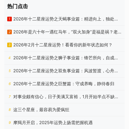
热门点击
2026年十二星座运势之天蝎事业篇：精进向上，独处自
1
洽
2026年是六十年一遇红马年，“双火加身”是福是祸？老
2
祖宗忠告有答案
2026年2月十二星座运势！看看你的新年状态如何？
3
2026年十二星座运势之狮子事业篇：锋芒所向，自成山
4
海
2026年十二星座运势之双鱼事业篇：风波暂渡，心舟自
5
稳
2026年十二星座运势之巨蟹篇：守成养晦，静待春归
6
对事业颇有信心，日子美满又富裕，1月开始半点不缺钱
7
的星座
这三个星座，最容易为爱疯狂
8
摩羯月开启，2025年运势上扬需把握机遇
9