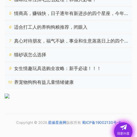
情商高，赚钱快，日子逐年有新进步的四个星座，今年更
5
好
适合打工人的养狗狗粮推荐，闭眼入
6
真心对待朋友，福气不缺，事业和生意蒸蒸日上的四个星
7
座
猫砂该怎么选择
8
女生情趣玩具选购全攻略：新手必读！！！
9
养宠物狗狗有益儿童情绪健康
10
Copyright © 2026
星缘星座网
版权所有
蜀ICP备19002130号-6
我要许愿