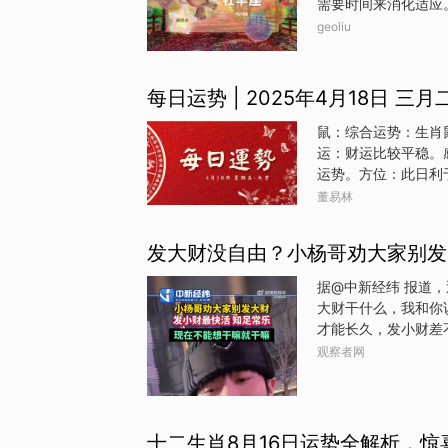
需要时间来消化适应
眼前一亮，你可能会
人。最近你的手头变
geoliu
新目标，并且从现在
点后悔当初与他走那
来。没把握的投资别
每日运势 | 2025年4月18日 三月
人不会做出让你满意
处，人际沟通的事务
鼠：综合运势：生肖
的麻烦。没必要在精
运：财运比较平稳。
目，常由别人做决定
运势。方位：此日利
人：鸡牛：综合运势
董易林
发展方面的好商机和
定。健康：注意饮食
发大财没自由？小杨哥劝大家别发
东方不宜。旺运宝贝
今天整体运势多有不
据@中新经纬 报道
方面多加慎重。财运
大财干什么，我和你
健康：注意肝脏和神
才能长久，发小财差
方出行；西南方不宜
就这一辈子！我现在
观察者网
我以前还喜欢去酒吧
不招摇，有自由；也
十二生肖8月16日运势全解析，