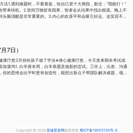
方法1.遇到难题时，不要着急，给自己竖个大拇指，默念：“我能行！”
你带来转机。2.世间万物皆有因果，智者会从结果中找出根源。晚上不
持头脑清醒是非常重要的。3.内心的欢喜平和会吸引好运。这笑容不仅
的愉悦和平静。4.人可以不聪明，但不能不勇敢。即使觉得自己不够聪
往直前，解决问题的方法自会显现。坚持下去，你会看到转机的。 发
7月7日）
身心健康疗愈3月份给孩子做了学业➕身心健康疗愈，今天发来期末考试成
添加潇鸿1. 白羊座本周，白羊座愿意做新的尝试。工作上，出差、沟通
，你的思维会比平时更有创造性，能想出新点子帮团队解决难题，领导
的出色表现。处理复杂项目、提出新方案，都不在话下。财运层面，可
像奖金、礼物或者投资有回报。尽管在理智上开始重视储蓄，但花钱还
考虑消费的实用价值。情感层面，单身的朋友可以多参加家庭聚会或者
上有缘人。有伴侣的朋友另一半较忙，少有沟通机会。多关注情绪和心
压力会导致情绪波动，建议保持好的生活习惯，多运动、多冥想，多自
2. 金牛座本周，金牛座工作上能获得不错的成绩，除了当下的发挥之
间的努力和经营。本周，需要沟通的事情流程较多，要留意在与人商
得比较强势。现
Copyright © 2026
星缘星座网
版权所有
蜀ICP备19002130号-6