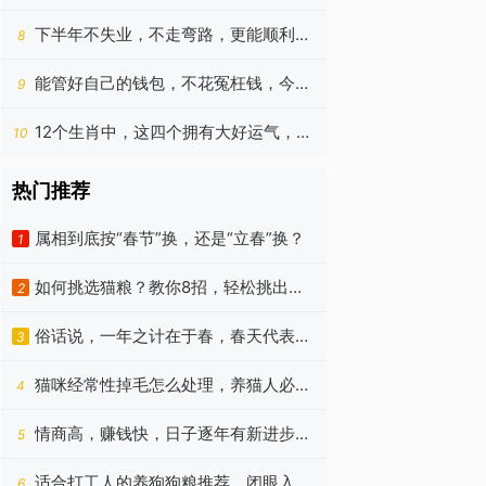
下半年木星带来新机遇
下半年不失业，不走弯路，更能顺利把
8
钱存到手的四个生肖
能管好自己的钱包，不花冤枉钱，今年
9
底数钱有增无减的生肖
12个生肖中，这四个拥有大好运气，下
10
半年有多条路通向成功
热门推荐
属相到底按“春节”换，还是“立春”换？
1
如何挑选猫粮？教你8招，轻松挑出优
2
质猫粮！
俗话说，一年之计在于春，春天代表着
3
朝气蓬勃、代表着希望
猫咪经常性掉毛怎么处理，养猫人必
4
看！
情商高，赚钱快，日子逐年有新进步的
5
四个星座，今年更好
适合打工人的养狗狗粮推荐，闭眼入
6