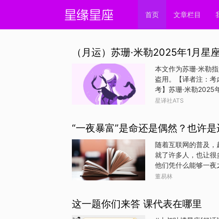
首页
文章栏目
（月运）苏珊·米勒2025年1月星
本文作为苏珊·米勒
盗用。【译者注：考
考】苏珊·米勒202
承受着很大的压力，
星译社ATS
更加正常有序。我来
该为此感到高兴和振
“一夜暴富”是命还是偶然？也许
第十宫，掌管荣誉、
显，你在工作或者你
随着互联网的普及，
追求完美，自11月
就了许多人，也让很
月6日离开天蝎的第
他们凭什么能够一夜
6日就开始逆行，并
有一部分原因是运势
董易林
运转换，一个八字命
有些人能在一定的时
这一题你们来答 课代表在哪里
间就是我们所说的命
个人的命运在出生的