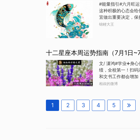
#能量指引#六月旺运
这种积极的心态会给
宜做出重要决定，保
仅是表情，更是内心
锦鲤大王
明，也不能放弃。勇
布于：福建
十二星座本周运势指南（7月1日~
文/ 潇鸿#学业➕
绩，全校第一！扫码
和文书工作都会增加
和同事都能看到你们
相叔的微博
能会有意外的收入，
是大手大脚，建议多
朋友聚，说不定能碰
1
2
3
4
5
理的问题，工作上的
我反省，调整心态。
外，也归功于前段时
讨、谈话时，会表露