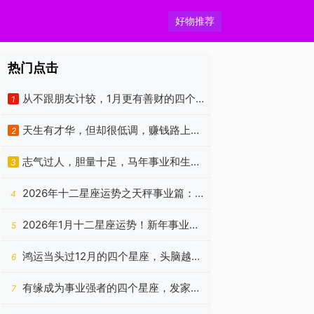
好物推荐
热门点击
从不跟朋友计较，1月更有善财的四个
1
生肖，意外收获相当多
天生有才华，但却很低调，赚钱路上贵
2
人多，烦恼少的3个生肖
志气过人，胆量十足，马年事业和生意
3
一马当先的四个属相
2026年十二星座运势之天秤事业篇：
4
平衡暂失，静待云开
2026年1月十二星座运势！新年事业如
5
何？
鸿运当头过12月的四个星座，头脑越发
6
灵活，困难消失不见
有缘成为事业强者的四个星座，发家致
7
富无压力，日子顺利十足