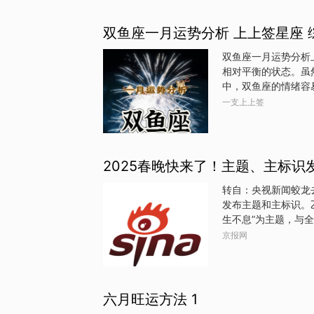
突然变化，双方做出
发状况，尽量提前做
双鱼座一月运势分析 上上签星座 综
且带来耐心和责任感，
个人的生活重心会发
双鱼座一月运势分析
相对平衡的状态。虽
中，双鱼座的情绪容
随着月末的到来，情
一支上上签
座的情感世界和个人
方向和目标时，开始
长，逐步走出困境，
运势整体较好，充满
2025春晚快来了！主题、主标识
有较多的社交机会，
到一种吸引力的波动
转自：央视新闻蛟龙去
理想化对方，因此建
发布主题和主标识。
生不息”为主题，与全球华人相约
发布
京报网
六月旺运方法 1