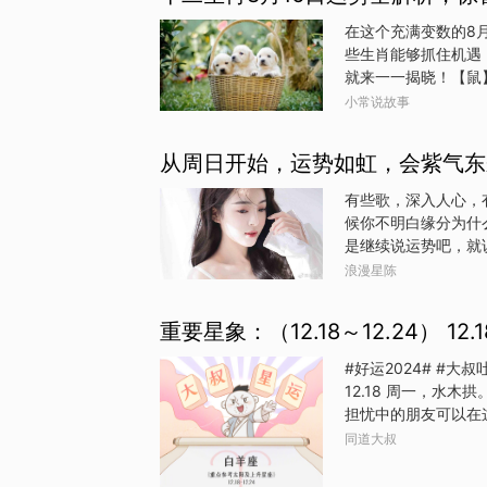
在这个充满变数的8
些生肖能够抓住机遇
就来一一揭晓！【鼠
涌而来！无论是正财
小常说故事
题，赢得上司和同事
【牛】稳扎稳打，事
从周日开始，运势如虹，会紫气东
不断前行。工作中的
要注意劳逸结合，避
有些歌，深入人心，
益足以让你心满意足
候你不明白缘分为什
同夏日阳光般炽热！
是继续说运势吧，就
光。已有伴侣的，则
座水瓶座的朋友从周
浪漫星陈
好运会给你们带来不
自己。金牛座金牛座
重要星象：（12.18～12.24） 12
责任的任务需要你们
和精力。射手座射手
#好运2024# #大叔
上的误解或不愉快。
12.18 周一，水
作，要小心了。处女
担忧中的朋友可以在
让你们在工作、事业
和好运，要相信，事
同道大叔
12.19 周二，无重
合。对于付出和得到