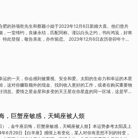
因为海王星存在误导，也许此时这件事不是真实的，也许不是成熟的时
一下。也因为水星跟海王星的互动——你可能会听到“想听的话”，就像
心安，期待别人说出自己心里所想一样，但上半周的时候，当被人只说
候，请你保持警惕，也许别有目的，也许这个阶段是让你走入陷阱。太阳
肥的孙项乾先生和蔡颖小姐于2023年12月6日新婚大喜。他们曾共
，本周我们上半周就可能有计划被打乱，或者出现安排被调整的事情。
姻，一堂缔约，良缘永结，匹配同称。谨以白头之约，书向鸿笺，好将
意，突发性的事情，所以这周也容易出现突发性的消息和事情——当
特此登报，敬告亲友，亦作留恋。 2023年12月6日农历癸卯年十月
于：北京
幸运的一天，你会感到被重视、安全和爱。太阳的生命力和幸运的木星
相，这对你赚取额外的现金、找到收入更好的工作，或者在购买重要物
好消息。爱情之星金星和多变的天王星在你星盘的同一区域，这是罕见
望遇到有趣的人，今天会变得格外特别。金牛座在占星术中，像今天这
你在金牛座拥有非常幸运和不寻常的双行星合相。扩张的木星与充满活
的金星与富有创造力的天王星牵手，创造了一个可能改变生活的正能量
后悔，巨蟹座敏感，天蝎座被人烦
做什么，也可能会遇到有趣的机会，带你到更快乐的地方。人际关系可
，可能会有一段新的恋情，或者在你最亲密的关系中出现意想不到的令
9日），金牛座后悔，巨蟹座敏感，天蝎座被人烦】本运势参考太阳及上
座你的想象力如此令人兴奋，你的创造力可能达到顶峰。一个非常幸运
24年6月29日【白羊座】感情上有变化，某人对你有意想不到的转变，
潜意识区域闪耀而出，照亮了你的艺术和诗意的感官。你的直觉会让你