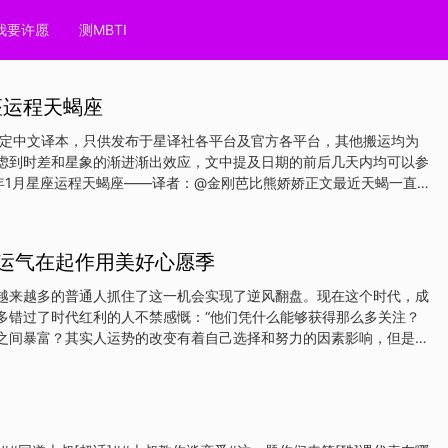
我要许愿
测MBTI
座运程天蝎座
指定中文译本，只供发布于星译社各平台及官方各平台，其他搬运均为
虑到时差和星象的渐进渐出效应，文中提及日期的前后几天内均可以参
5年1月星座运程天蝎座——译者：@金刚芭比熊娇娇正文最近天蝎一直
尤其是在工作上，但随着1月的到来，紧张感逐渐消失，生活将会变得
分解几个方面的细节，向你说明一下正在发生的事情，以及为什么你应
奋吧！1月开始，天蝎的两个守护星之一火星就位于狮子座，这是你的
是运气在起作用美好心愿季
奖励和成就的宫位，火星从11月3日开始就在这个宫位运行，所以很明
自己的生意中表现得很出色。你非常关心自己的声誉，你所做的一切都
越来越多的普通人抓住了这一机会实现了逆风翻盘。现在这个时代，成
以来，你很可能已经获得了想要的威望。天蝎工作很努力。火星即将在1
多错过了时代红利的人不禁感慨：“他们凭什么能够获得那么多关注？
十宫，所以在那一天之后，紧张的工作可以先缓一缓了。火星去年12月
之间暴富？其实人运势的改变有着自己选择和努力的因素影响，但是还
将一直逆行到
的影响。从命理学上来讲，人每十年一个大运，也就是说每十年一个气
盘排出来，就知道命主何是上运，十年一运，代表十年一个大的变化。
间段有所成就，也许就是因为走到了生旺自己的大运上。人的一出生时
，也是我们出生时所带来的人生剧本，我们普遍认为命由天定，也即每
时候，就由上天安排好了，而他的出生年月日时甚至地点，就蕴含了命