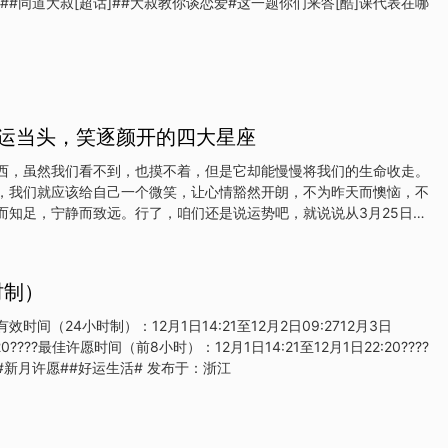
]##同道大叔[超话]##大叔教你谈恋爱#这一题你们来答[酷]课代表在哪
什么是十年一个大运，有很多种不同的说法。阴阳五行的变化，具有十
十年为一个周期的根本原因。大运有好有坏每十年的大运对于自己来说
人必须知道何时走好运，
鸿运当头，笑逐颜开的四大星座
西，虽然我们看不到，也摸不着，但是它却能慢慢将我们的生命收走。
，我们就应该给自己一个微笑，让心情豁然开朗，不为昨天而懊恼，不
而知足，宁静而致远。行了，咱们还是说运势吧，就说说从3月25日开
连，会鸿运当头，笑逐颜开了。白羊座白羊座的朋友从3月25日开始，
合实力不断提升，因为你们有着一颗不服输的心。在事业上拼搏，在生
自己，决不能轻言放弃。金牛座金牛座的朋友从3月25日开始，鸿运当
时制）
那种争强好胜之人，但是你们的内心却不会轻易认输，在暗地里努力，
要成为比别人优秀的人。水瓶座水瓶座的朋友从3月25日开始，笑逐颜
效时间（24小时制）：12月1日14:21至12月2日09:2712月3日
过程中，感受到有人比自己厉害的时候，你们会在心里面默默的发誓
:20????最佳许愿时间（前8小时）：12月1日14:21至12月1日22:20????
对方，也不断超越自己，成为更好的人。双鱼座双鱼座的朋友从3月25
愿你所盼皆所得????#新月许愿##好运生活# 发布于：浙江
表面上你们看起