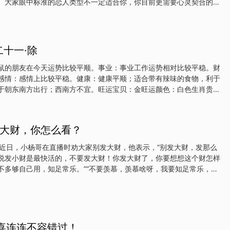
。大家眼中标准的恋人类型不一定适合你，你目前更需要心灵契合的
意识到一些改写你规则的
得宽裕了不少，所以你花钱又变得海派了起来！给自己设立一个进步的
起开始努力做出积累！【金牛座】某人为人处世的方式让你看不惯，有
么近。放下对旧爱的纠结，新恋情就在下个转角，把旧的怀念埋藏起
碰，一开始就无法预估成本的生意更别做。如果不直说，配合你工作的
二十一·除
的事，所以自己多费心。【双子座】今天该你发挥三寸不烂之舌的长
让你一展身手。一时兴起研究了解的婚恋心理学，会帮你解决一个很大
鼠的朋友在今天运势比较平顺。事业：事业工作运势相对比较平稳。财
神领域太节俭，偶尔花钱听个音乐会充实自己也很值得！与人合作的项
感情：感情上比较平稳。健康：健康平顺；适合带有辣味的食物，利于
，感觉自己的想法得不
于朝东南方出行；西南方不宜。旺运宝贝：金旺运颜色：白色生肖贵
：生肖牛的朋友在今天整体运势比较顺心，某事顺心。事业：多有事业
机缘，应注意掌握。财运：机会比较好，利于合作求财。感情：感情稳
即可；适合带有苦味的食物，利于运势。方位：此日利于朝西方出行；
大财，你怎么看？
：金、银旺运颜色：白色生肖贵人：鸡虎：综合运势：生肖虎的朋友在
利，犯小人较重。事业：事业方面宜稳不宜动，特别在投资及商谈业务
，近日，小杨哥在直播时劝大家别发大财，他表示，“别发大财，发那么
：财星受制，不适合理财。感情：感情上注意意见分歧，遇事多沟通。
说发小财是最快活的，不要发大财！你发大财了，你要想想这个财怎样
经方面的维护；适合带有酸味的食物，利于运势。方位：此日利于朝北
不多够自己用，知足常乐。”“不要羡慕，羡慕啥呀，我要知足常乐，人
。旺运宝贝：玉石旺运颜色
要是去买个轮船的话又舆论了，我能买吗？我不能买！我啥都不能干，
蹦迪，我现在能去吗？一去又被别人说。”有网友表示赞同，认为小财
有网友直言，他的言论好比一个吃饱的人劝一个饿了几天的人说：“你
千万别吃饱，吃饱了对你身体不好”。观网小伙伴，对此你怎么看？ 发布于：上海
惊喜连连不容错过！