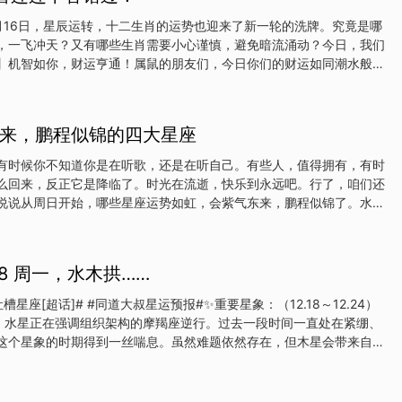
月16日，星辰运转，十二生肖的运势也迎来了新一轮的洗牌。究竟是哪
，一飞冲天？又有哪些生肖需要小心谨慎，避免暗流涌动？今日，我们
】机智如你，财运亨通！属鼠的朋友们，今日你们的财运如同潮水般汹
还是偏财，都有望收获满满。工作中，你的机智与敏锐将助你解决难
的赞赏。投资方面，不妨大胆出手，但切记理性分析，避免盲目跟风。
业攀升！属牛的你，今日事业运势强劲，仿佛有股无形的力量在推动你
来，鹏程似锦的四大星座
你，勤奋踏实，深得领导信任，有望获得重要项目的负责权。不过，也
免过度劳累影响健康。财运方面，虽然不如财运星那般耀眼，但稳定收
有时候你不知道你是在听歌，还是在听自己。有些人，值得拥有，有时
。【虎】激情四溢，爱情甜蜜！属虎的朋友们，今日你们的爱情运势如
么回来，反正它是降临了。时光在流逝，快乐到永远吧。行了，咱们还
单身的虎儿们，不妨多参加社交活动，你的魅力将吸引众多异性的目
说说从周日开始，哪些星座运势如虹，会紫气东来，鹏程似锦了。水瓶
与另一半感情升温，甜蜜互
日开始，运势如虹，不管你们正处在怎样的境遇中，在未来的日子里，
错的结果，也会赋予全新的开始。日子一天天过去，你们会成为更好的
的朋友从周日开始，运势如虹，你们将会遇到很多机会和挑战，一些负
.18 周一，水木拱……
尽快完成，并且可能会有一些新的项目或任务需要你们投入更多的时间
座的朋友从周日开始，运势如虹，你们在人际关系方面，可能会有交流
吐槽星座[超话]# #同道大叔星运预报#✨重要星象：（12.18～12.24）
一些人可能会对你们的想法或意见提出异议，甚至可能会拒绝与自己合
木拱。水星正在强调组织架构的摩羯座逆行。过去一段时间一直处在紧绷、
座处女座的朋友从周日开始，运势如虹，你们将会感受到好运的力量，
这个星象的时期得到一丝喘息。虽然难题依然存在，但木星会带来自信
、财富等方面都获得了更
情不会一直那样糟糕，借着出现的失误学到经验，也未尝不是好事。
要星象。12.20 周三，无重要星象。12.21 周四，金天冲，晚上水土六
非常在意，各自强调自我主张，金天对分会让一些合作关系，感情发生