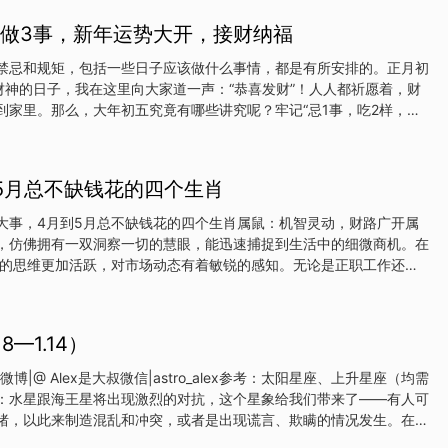
，做3事，新年运势大开，接财纳福
禁忌和规矩，包括一些日子应该做什么事情，都是有所安排的。正月初
迎财神的日子，我在这里向大家道一声：“恭喜发财”！人人都祈愿着，财
到家里。那么，大年初五究竟有哪些讲究呢？牢记“忌1事，吃2样，做
，财源广进，多金多福。“大年初五做3事”1、祭财神年初五是财神的生
门最佳日子。财神也称五路神，所谓五路指的是东西南北中，希望出门
。因而很多地区都有正月初五祭财神的传统， 焚香烧鞭炮，把财神迎
5月总不缺钱花的四个生肖
祥、财运亨通，庇佑自己新年发大财。而商铺也会选择在这天开市，意
五穷"在传统年俗中，正月初五要“送穷”，包括命穷、智穷、学穷、文
大事，4月到5月总不缺钱花的四个生肖属鼠：机智灵动，财路广开属
“送五穷”的方式有很多，除了清早响着爆竹，还要彻底搞一次大扫除，
，仿佛拥有一双洞察一切的慧眼，能迅速捕捉到生活中的细微商机。在
把一切晦气都赶出去。送穷不仅仅是一种习俗，它也反映了人民辞旧迎
们的思维更加活跃，对市场动态有着敏锐的感知。无论是正职工作还是
祈求
能凭借自己的聪明才智做出明智的决策。在工作中，他们善于与同事和
高效地完成各项任务，从而获得丰厚的奖金和晋升机会。而在投资领
跟风，而是经过深思熟虑后选择适合自己的项目。他们懂得分散风险，
8—1.14）
让自己的财富稳步增长。这种精明的理财方式，让他们在这两个月里钱
发愁。属虎：自信果敢，事业腾飞属虎的人自信果敢，有着勇往直前的
微博|@ Alex是大叔微信|astro_alex参考：太阳星座、上升星座（均需
生就是为成就大事而生。4月到5月，他们的运势如虎添翼，事业上迎
：水星跟海王星将出现激烈的对抗，这个星象给我们带来了——有人可
属虎者凭借着自己出色的领导能力和决策力，在工作中能够迅速抓住关
绪，以此来制造混乱和冲突，或者是出现谎言、欺瞒的情况发生。在这
克难关。他们的自信和魅力
是看到什么，听到什么，都尽可能让自己放慢“做决定的速度”，不要急