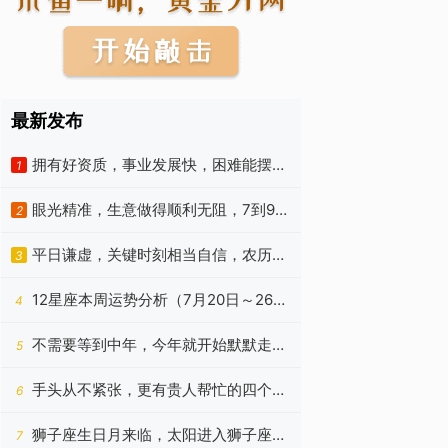
最新发布
拥有好资质，事业发展快，困难能摆
1
平，8月富裕的四种生肖
眼光精准，生意做得顺利无阻，7到9月
2
都持续进步的4个生肖
平日谦虚，关键时刻相当自信，农历六
3
月期间进账大增的生肖
12星座本周运势分析（7月20日～26
4
日）
不需要等到中年，今年就开始默默走
5
运，收入增长不少的星座
手头从不紧张，更有贵人帮忙的四个星
6
座，笑傲职场无压力
狮子座生日月来临，太阳进入狮子座，
7