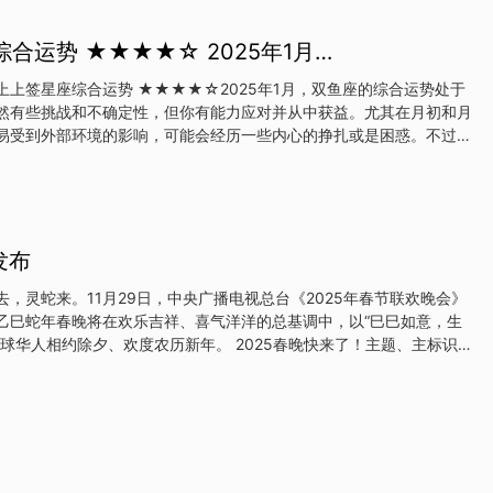
令旁人意外的决定。比较高发闪分闪离。金钱投资方面也很可能出现突
打算。水土六合能让一些朋友冷静下来，集中精力复盘失误、不顺，并
合运势 ★★★★☆ 2025年1月…
愿意调整自己的状态。12.22 周五，太阳进入摩羯座。未来一个月每
生转变，心态也将发生变化。正在经历的水逆让人不得不谨慎
上上签星座综合运势 ★★★★☆2025年1月，双鱼座的综合运势处于
然有些挑战和不确定性，但你有能力应对并从中获益。尤其在月初和月
易受到外部环境的影响，可能会经历一些内心的挣扎或是困惑。不过，
况将逐渐明朗，困扰的事情也会有望得到解决。本月的星象尤其对双鱼
价值观有所影响。你可能会有一些内心的觉醒，特别是在面对自己人生
重新评估自己的优先事项。这个月有机会在情感和精神层面上获得成
并朝着更为积极的方向前进。爱情运势 ★★★★☆1月的双鱼座爱情
了情感的波动与深刻的体验。对于单身的双鱼来说，月初至月中期间会
发布
你有可能在朋友聚会、工作场合或旅行中遇到让你心动的人。你会感受
，也有可能对某个人产生强烈的兴趣。但双鱼座本月容易情绪化，过度
，灵蛇来。11月29日，中央广播电视总台《2025年春节联欢晚会》
议保持一定的理智，不
乙巳蛇年春晚将在欢乐吉祥、喜气洋洋的总基调中，以“巳巳如意，生
除夕、欢度农历新年。 2025春晚快来了！主题、主标识