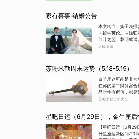
着去回应和下结论，
刻，所以让我们观望
家有喜事·结婚公告
是我们平时想要求个
“你想听的话”的时
本文转自：扬子晚报合
跟天王星出现了互动
同留学英伦。两姓联
天王星代表着出其不
红叶之盟，载明鸳谱。
然，这也代表
廿四星期三 发布
人民资讯
苏珊米勒周末运势（5.18-5.19）
白羊座这可能是非常
在你的第二财务宫合
品时物有所值，都是
的双合相，如果你希
苏珊米勒运势大全
样的日子并不常见。
力的太阳合相，浪漫
星吧日运（6月29日），金牛座
源泉。即使你今天没
能会充满美妙的惊喜
【星吧日运（6月2
人兴奋的发展。双子
升星座运势区间:20
的双合相从你星盘的