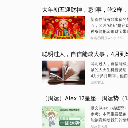
大年初五迎财神，忌1事，吃2样
新春佳节有非常多的
五，又叫“破五”是
神爷能把金银财宝带
3事”，新年运势大开
味谷的厨房weigu668
日，是迎财神、开财
五个方向，皆可得财
聪明过人，自信能成大事，4月到
到自己家中，为图吉
在招财进宝。2、送"
聪明过人，自信能成
穷、交穷这五大穷。
鼠的人天生机智灵动
把垃圾清扫出门，意
4月到5月期间，他
新，送走贫穷困苦，
副业投资，属鼠者都
运势女王
领导沟通协作，能够
域，属鼠者不会盲目
（周运）Alex 12星座一周运势（1.
通过合理的资产配置
包满满，从不为钱财
撰文|Alex（杨綋堃）
勇气和决心，仿佛天
参考）本周重要星象
来了新的发展机遇。
能刻意煽动我们的情
键问题，带领团队攻
周上半周，我们不管
Alex是大叔