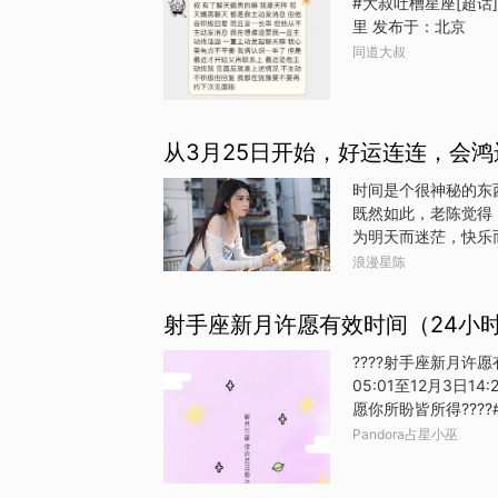
#大叔吐槽星座[超话
运的信息。关于人为
里 发布于：北京
种形式，这是大运以
同道大叔
都是不一样的，一个
从3月25日开始，好运连连，会
时间是个很神秘的东
既然如此，老陈觉得
为明天而迷茫，快乐
始，哪些星座好运连
浪漫星陈
好运连连，你们的综
活里奋斗，你们告诉
射手座新月许愿有效时间（24小
头，你们看上去不是
你们告诉自己，一定
????射手座新月许愿有
开，当你们在做事的
05:01至12月3日14
着，自己绝对要赶超
日开始，吉祥如意，
Pandora占星小巫