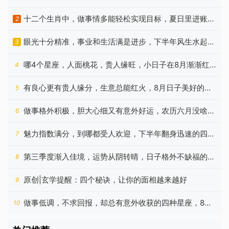
谁？
十二个生肖中，做事情多能轻松实现目标，夏日里进账加
2
快
眼光十分精准，事业和生活满是进步，下半年风生水起的
3
星座
哪4个星座，人面桃花，贵人缘旺，小日子在8月渐渐红
4
火起来
有良心更有贵人缘分，生意总能红火，8月日子美好的四
5
个生肖
做事格外积极，胆大心细又有意外好运，农历六月没啥烦
6
恼的生肖
魅力指数满分，到哪都受人欢迎，下半年翻身迅速的四种
7
生肖
第三季度渐入佳境，运势从阴转晴，日子格外不缺福的四
8
个生肖
原创|玄学提醒：四个秘诀，让你的面相越来越好
9
做事低调，不求回报，却总有意外收获的四种星座，8月
10
很走运