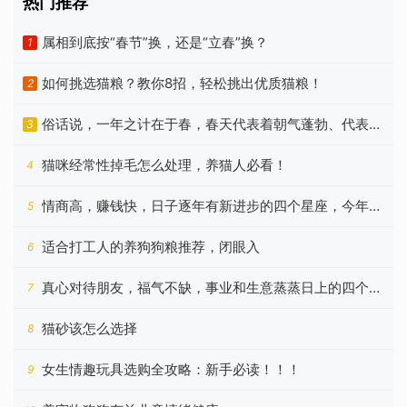
热门推荐
属相到底按“春节”换，还是“立春”换？
1
如何挑选猫粮？教你8招，轻松挑出优质猫粮！
2
俗话说，一年之计在于春，春天代表着朝气蓬勃、代表着
3
希望
猫咪经常性掉毛怎么处理，养猫人必看！
4
情商高，赚钱快，日子逐年有新进步的四个星座，今年更
5
好
适合打工人的养狗狗粮推荐，闭眼入
6
真心对待朋友，福气不缺，事业和生意蒸蒸日上的四个星
7
座
猫砂该怎么选择
8
女生情趣玩具选购全攻略：新手必读！！！
9