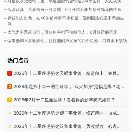
对金钱嗅觉敏锐，第二季度能赚钱更快速的4个生肖，家庭美满
低调认真，凡事留有三分余地，6月开始升职加薪有钱花的生肖
存钱能力出色，在40岁前就有不少积蓄，遇到困难心里不慌的生
肖
大气之中透露自信，做任何事都不输给他人，6月好运的星座
做事低调不喜欢表现，往往能闷声发家的四个星座，口袋里不缺钱
热门点击
2026年十二星座运势之天蝎事业篇：精进向上，独处自
1
洽
2026年是六十年一遇红马年，“双火加身”是福是祸？老
2
祖宗忠告有答案
2026年2月十二星座运势！看看你的新年状态如何？
3
2026年十二星座运势之狮子事业篇：锋芒所向，自成山
4
海
2026年十二星座运势之双鱼事业篇：风波暂渡，心舟自
5