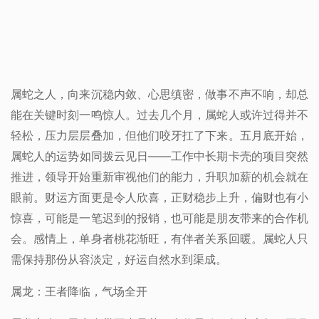
属蛇之人，向来沉稳内敛、心思缜密，做事不声不响，却总
能在关键时刻一鸣惊人。过去几个月，属蛇人或许过得并不
轻松，压力层层叠加，但他们咬牙扛了下来。五月底开始，
属蛇人的运势如同拨云见日——工作中长期卡壳的项目突然
推进，领导开始重新审视他们的能力，升职加薪的机会就在
眼前。财运方面更是令人欣喜，正财稳步上升，偏财也有小
惊喜，可能是一笔迟到的报销，也可能是朋友带来的合作机
会。感情上，单身者桃花渐旺，有伴者关系回暖。属蛇人只
需保持那份从容淡定，好运自然水到渠成。
属龙：王者降临，气场全开