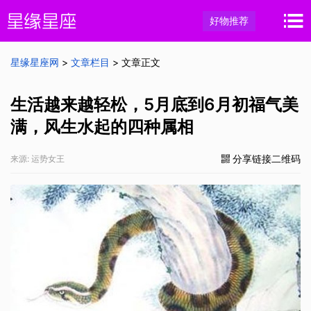
好物推荐
星缘星座网
>
文章栏目
> 文章正文
生活越来越轻松，5月底到6月初福气美
满，风生水起的四种属相
分享链接二维码
来源: 运势女王