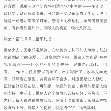
运方面，属猴人这个阶段特别适合"动中生财"——多走动、
多社交，财运就跟着来。可能是一次聚餐谈成了生意，也可
能是一通电话带来了订单。感情上同样顺利，单身者有望脱
单，有伴者甜蜜加分。属猴人的初夏，轻松又富足。
属猪：福气满满，坐享其成
属猪之人，天生乐观豁达、心地善良，从不与人争抢，却总
能得到命运的偏爱。五月底到六月初，属猪人简直是"被福
气追着跑"——什么都不用特意去争，好事自己就找上门
来。工作上，任务变得简单了，压力减轻了，效率反而更
高，领导看在眼里，奖赏自然不会少。财运更是让人眼红，
正财偏财双双在线，可能是一笔意外奖金，也可能是家人给
的支持。生活上，属猪人这个阶段心态特别好，不焦虑、不
内耗，每天都过得舒舒服服。感情上温馨甜蜜，家庭幸福指
数直线上升。属猪人的初夏，就是四个字：福气爆棚。