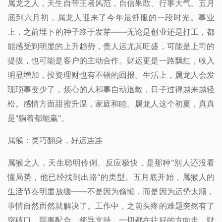
属龙之人，天生自带王者风范，自信果敢、行事大气。五月
底到六月初，属龙人迎来了今年最舒服的一段时光。事业
上，之前埋下的种子终于发芽——无论是创业还是打工，都
能感受到明显的上升趋势，贵人运尤其旺盛，可能是上司的
提拔，也可能是客户的主动合作。财运更是一路飘红，收入
明显增加，投资理财也有不错的回报。生活上，属龙人会发
现琐事变少了，烦心的人和事自动退散，日子过得越来越轻
松。感情方面甜蜜升温，家庭和睦。属龙人这个初夏，真真
是"躺着都能赢"。
属猴：灵巧翻身，好运连连
属猴之人，天生聪明伶俐、反应极快，是那种"别人还没看
懂局势，他已经找到出路"的类型。五月底开始，属猴人的
生活节奏明显放缓——不是因为偷懒，而是因为运势太顺，
事情自然而然就解决了。工作中，之前头疼的难题突然有了
突破口，同事配合、领导支持，一切都在往好的方向走。财