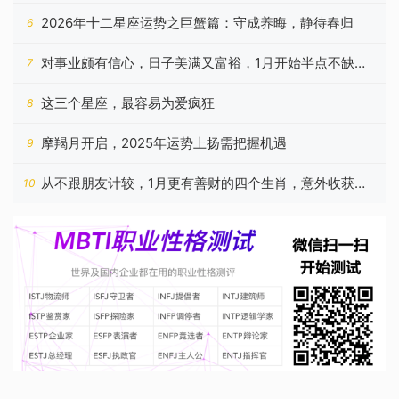
稳
2026年十二星座运势之巨蟹篇：守成养晦，静待春归
6
对事业颇有信心，日子美满又富裕，1月开始半点不缺钱
7
的星座
这三个星座，最容易为爱疯狂
8
摩羯月开启，2025年运势上扬需把握机遇
9
从不跟朋友计较，1月更有善财的四个生肖，意外收获相
10
当多