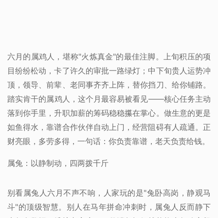
六月的属鸡人，堪称"火炼真金"的最佳注脚。上旬积压的项
目纷纷松动，卡了许久的审批一路绿灯；中下旬贵人运势冲
顶，领导、前辈、老同事齐齐上阵，替你挡刀、给你铺路。
踏实肯干的属鸡人，这个月最容易被看见——核心任务主动
落到你手里，升职加薪的筹码稳稳攥在掌心。做生意的更是
如鱼得水，靠谱合作伙伴自动上门，经营阻碍有人疏通。正
财亮眼，多劳多得，一句话：你负责靠谱，老天负责给钱。
属兔：以静制动，四两拨千斤
别看属兔人六月不声不响，人家玩的是"兔卧高岗，静观马
斗"的顶级智慧。别人在马年拼命冲刺时，属兔人反而静下