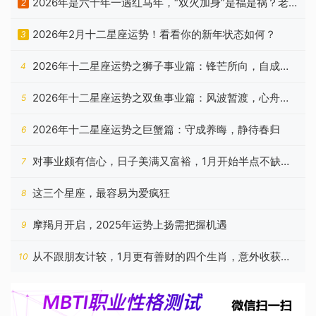
2026年是六十年一遇红马年，“双火加身”是福是祸？老
2
祖宗忠告有答案
2026年2月十二星座运势！看看你的新年状态如何？
3
2026年十二星座运势之狮子事业篇：锋芒所向，自成山
4
海
2026年十二星座运势之双鱼事业篇：风波暂渡，心舟自
5
稳
2026年十二星座运势之巨蟹篇：守成养晦，静待春归
6
对事业颇有信心，日子美满又富裕，1月开始半点不缺钱
7
的星座
这三个星座，最容易为爱疯狂
8
摩羯月开启，2025年运势上扬需把握机遇
9
从不跟朋友计较，1月更有善财的四个生肖，意外收获相
10
当多