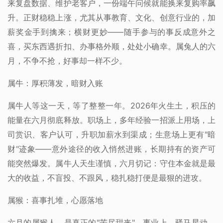
来复盘数据、维护老客户，一份端午问候就能换来复购率飙
升。正财稳稳上涨，尤其从事教育、文化、创意行业的，加
薪奖金手到擒来；横财更妙——随手参与的事反成意外之
喜，买东西遇折扣、办事格外顺，处处小确幸。属兔人的六
月，不争不抢，好事却一样不少。
属牛：厚积薄发，暗财入账
属牛人等这一天，等了整整一年。2026年火生土，积压的
能量在六月彻底释放。职场上，多年经验一招派上用场，上
司赏识、客户认可，升职加薪水到渠成；生意场上更有"暗
财"迹象——意外途径的收入悄然进账，长期持有的资产可
能突然爆发。属牛人天生谨慎，六月切记：守住本金就是最
大的收益，不盲投、不跟风，稳扎稳打便是最狠的进攻。
属猴：喜事扎堆，心愿落地
六月的属猴人，是真正的"苦尽甜来"。事业上，驿马星动，