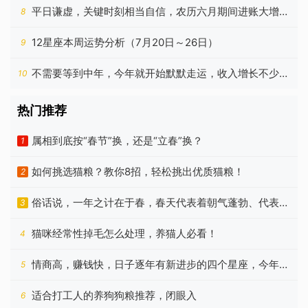
生肖
平日谦虚，关键时刻相当自信，农历六月期间进账大增的
8
生肖
12星座本周运势分析（7月20日～26日）
9
不需要等到中年，今年就开始默默走运，收入增长不少的
10
星座
热门推荐
属相到底按“春节”换，还是“立春”换？
1
如何挑选猫粮？教你8招，轻松挑出优质猫粮！
2
俗话说，一年之计在于春，春天代表着朝气蓬勃、代表着
3
希望
猫咪经常性掉毛怎么处理，养猫人必看！
4
情商高，赚钱快，日子逐年有新进步的四个星座，今年更
5
好
适合打工人的养狗狗粮推荐，闭眼入
6