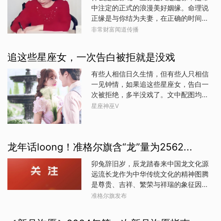
人意，希望通过行动来化解改运。改运
中注定的正式的浪漫美好姻缘。命理说
年。吉星拱照，如「六合」、「福
几乎是每个人一生会遇到的问题，如何
正缘是与你结为夫妻，在正确的时间和
德」、「福星」等，为你带来事业贵人
改运最有效？这个问题 仁者见仁，智者
地点走近婚姻殿堂的人。正缘不等于长
非常财富闻道传播
及财运助力；同时，受「贯索」及「孤
见智。也就是说不同的人改运方法也是
相厮守，缘分有一定的命数限制。正缘
辰」星影响，与人际关系相关的课题需
大相径庭的，不过今天介绍的方法似乎
也可以指男命中的正财和女命中的正
小心处理。今年适宜善用灵活机智的特
追这些星座女，一次告白被拒就是没戏
是放之四海而皆准而且简单易行。此开
官，是最适合你的那个人。正缘的出现
质应对变化，尤其是全球经济与市场环
运旺运方法的特点是操作上简便易行，
通常伴随着一些特定的征兆。当你遇到
境的不确定性。整体而言，2025年将是
有些人相信日久生情，但有些人只相信
效果上迅速显著；其理论依据是根据周
正缘时，你会感到内心特别愉悦，认定
一个需要保持专注、稳步推进并抓住关
一见钟情，如果追这些星座女，告白一
易中由失衡到平衡生吉，由平衡到失衡
对方就是你要找的人。即使你们什么都
键机遇的年份，为未来打
次被拒绝，多半没戏了。文中配图均源
生凶的原理，对人生命运进行综合性地
不做，你也会感到非常快乐，甚至在想
网络，图文均无关1、白羊座白羊座通常
星座神巫V
阴阳五行平衡调理，以提升个人的事
到对方时心情也会很好。这种感情会让
就是要找自己看上眼的人，对于追自己
业、财富、婚姻、健康、平安、人际等
你感到莫名的幸福和满足。为什么遇到
的人除非自己也看上眼了，否则多半都
各个方面的运势。1.绝不叹气在现实生活
正缘的人会有这样奇妙的心理感应或生
当成了空气，而且你越追她们，在她们
和工作中，由于压力过大，不知不觉中
理反应呢？这就是累生累世的因缘际
龙年话loong！准格尔旗含“龙”量为2562...
心中就越掉价，条件再好也没用，无论
有人就养成了叹气的习惯，当然，这种
会，似曾相识燕归来相认的久违灵魂。
男女，白羊都喜欢去征服而不是被征
习惯决不是好习惯。从周易理论上讲，
有的人正缘很长，有的却很短，都是因
卯兔辞旧岁，辰龙踏春来中国龙文化源
服，她们的眼睛永远是看向别处的。2、
叹气呼出的是人体内的生
果的安排，缘分花光了就散了。比如，
远流长龙作为中华传统文化的精神图腾
金牛座金牛座在你追她们的时候，多半
被称为恋爱脑的琼瑶，她的情感经历就
是尊贵、吉祥、繁荣与祥瑞的象征因
已经对你有一个评估了，一般来说她们
十分丰富，共有三段感情和两次婚姻。
此，人们在取名时使用“龙”字以示对“龙”
准格尔旗发布
眼光挺高的，很容易就因为一些外部的
她的初恋是与高中语文老师蒋仁的师生
的喜爱和尊重准格尔旗公安局治安管理
条件而pass掉你，而且决定起来非常
恋。这段感情对她影响深远，她根据这
大队日前统计数据显示：全旗户籍人口
快，比如身高、学历，甚至颜值等，这