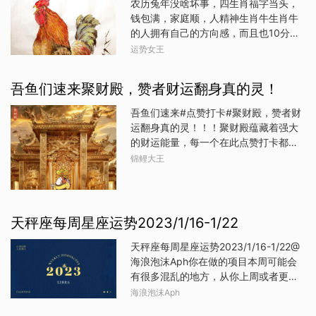
农历兔年没啥坏事，四生肖福字当头，
不会轻易向平淡的生活现状低头。它赋
的，也可以做一些调查类的事情，如果
钱包满，家庭顺，人精神生肖牛生肖牛
予你不畏艰难，也要实现理想的使命。
你确认想知道真相的话。2、 进入天蝎
的人拥有自己的方向感，而且也10分的
此外，现实生活当中的你是个蛮有爱心
月，我们可能也会看到，一些大人物被
有自信，他们是一个不声不响的努力之
的人，愿意默默做善事丶捐款，帮助弱
运势女王
审查，甚至是被处罚的事情，可能因此
人，很多事情都瞒不过他们的眼光，但
势的人或动物，是个善良的好人。火象
会有一些大人物落马，甚至是让我们有
他们却能够压住自己的野心和欲望，让
星座白羊座、狮子座、射手座金钱观
吾鱼们速来聚财殿，赞者财运翻身真的灵！
“见证历史”的感受。3、 关于性别，或者
一切有条不紊的进行，也不至于让生活
念：不管做任何事都颇具霸气的
是“性”的相关事件会被曝光，也因此会进
和事业陷入各种各样的危机之中。他们
吾鱼们速来#点赞打卡#聚财殿，赞者财
行这方面事件的讨论，我们同样也需要
能在农历兔年期间把握住许许多多的新
运翻身真的灵！！！聚财殿蕴藏着强大
关注弱势群体的权益。4、 也许会出现
机遇，不仅事业顺利，而且家庭也很和
的财运能量，每一个在此点赞打卡都是
一些利好金融领域的政策。转发，迎接
美，他们能够精神抖擞的迎接新一年，
对自己财运的一次提升，无论是工作中
锦鲤大王
一周好运气！这周，有一次满月月食出
当自己在职场内外努力的同时，会有许
的正财、意外的偏财，还是那些意想不
现在土象星座之中，月食的能量会非常
多人为他们支持喝彩，也让他们的生活
到的收获，都将随着这股神圣力量的注
强烈，而且往往影响周期会更久，一般
大大转变。生肖蛇生肖蛇的人有眼光，
入而源源不断地涌入你的生活。 发布
会持续3个月甚至
更有自信，也相当的有远见，更是生活
于：福建
天秤座每周星座运势2023/1/16-1/22
中的强者，也是职场内外的优秀之人，
他们能在家庭生活之中越来越顺利，也
天秤座每周星座运势2023/1/16-1/22@
能够找回自己的价值所在，而在今年这
海浪泡沫Aph你在做的项目本周可能会
一年期间，他们的幸福生活将会有所进
有很多混乱的地方，从你上周或者更早
步，眼见着自己能在春节前后累积到更
些时候就开始了。貌似是没有明确的推
海浪泡沫Aph
多的财富回家过年，这就是努力不停的
进指导方针。但如果你一直如履薄冰地
结果，而他们在新一年里将会源源不断