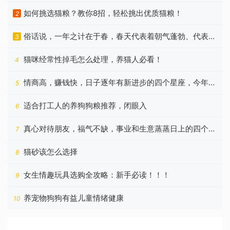
如何挑选猫粮？教你8招，轻松挑出优质猫粮！
2
俗话说，一年之计在于春，春天代表着朝气蓬勃、代表着
3
希望
猫咪经常性掉毛怎么处理，养猫人必看！
4
情商高，赚钱快，日子逐年有新进步的四个星座，今年更
5
好
适合打工人的养狗狗粮推荐，闭眼入
6
真心对待朋友，福气不缺，事业和生意蒸蒸日上的四个星
7
座
猫砂该怎么选择
8
女生情趣玩具选购全攻略：新手必读！！！
9
养宠物狗狗有益儿童情绪健康
10