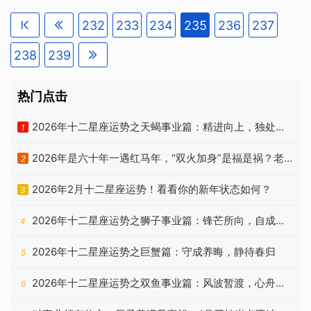
应付着，情况就不会变得更明朗。你有
的遇见贵人，胆量也有所增大，这样一
能力解决事情，使之合理化，然后将你
232
233
234
235
236
237
来家庭氛围更好，而自己的奋斗雄心也
的理解传达给他人。亲爱的天秤，即使
特别出众，始终不会让各
这可能不是你的职责，但这么做也可以
238
239
加速进程，使情况更加明朗，让大家齐
心协力，步调一致。你可能强烈感觉到
需要掌控某个家庭项目或工作项目。并
热门点击
不是你不想其他任何人参与进来，只是
你想要主导，这样才能让一切按照你的
2026年十二星座运势之天蝎事业篇：精进向上，独处自
1
想法进行，即使不完美，至少也是根据
洽
你对整个情况的愿景来的。这对其他参
2026年是六十年一遇红马年，“双火加身”是福是祸？老
2
与的人来说可能非常有局限性，所以尽
量对别人提供的东西更加持开放态度
祖宗忠告有答案
2026年2月十二星座运势！看看你的新年状态如何？
3
吧。你可能要鼓励其他人参与到创意收
集和策略制定中来。如果你能这么做的
2026年十二星座运势之狮子事业篇：锋芒所向，自成山
4
话，可能就会发现一些非常有天赋的人
可以帮你实现你的愿景。
海
2026年十二星座运势之巨蟹篇：守成养晦，静待春归
5
2026年十二星座运势之双鱼事业篇：风波暂渡，心舟自
6
稳