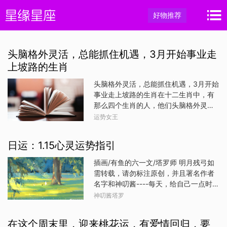
好物推荐
头脑格外灵活，总能抓住机遇，3月开始事业走
上坡路的生肖
头脑格外灵活，总能抓住机遇，3月开始
事业走上坡路的生肖在十二生肖中，有
那么四个生肖的人，他们头脑格外灵
活，总能敏锐地抓住生活中的每一个机
运势女王
遇。从3月开始，他们的事业更是如日中
天，走上了坡路，展现出了无尽的潜力
日运：1.15心灵运势指引
和希望。让我们一起来看看这四个生肖
是谁吧！属猴生肖猴的人天生聪明、机
插画/有鱼的六一文/塔罗师 明月残弓如
智过人。他们善于观察和分析，总能从
需转载，请勿标注原创，并且署名作者
复杂的情况中找到解决问题的关键。3月
名字和神叨酱----每天，给自己一点时
开始，猴儿们的事业运势逐渐上升，他
间，静下来，关注自己的内心。每日心
神叨酱塔罗
们凭借敏锐的洞察力和灵活的头脑，成
灵指引，只是一些小小的建议，当你去
功捕捉到了许多机遇。无论是工作中的
做了，会有意想不到的收获。---【玛雅
在这个周末里，迎来桃花运，有爱情回归，要
新项目还是投资理财的新领域，猴儿们
图腾指引】在今天大家如果有空也可以