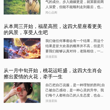
气的成分。步入婚姻更是，就算眼前两
楼。这些贵人可能是同事、上司，或是
人深爱，但能不能顺利走到最后，也需
行业内的前辈，他们的出现让白羊座在
要一定的运气。俗话说：“百年修得同船
闻心品阁
九月的道路上更加顺畅无阻。天秤座：
渡，千年修得共枕眠”。婚姻这件事，就
和谐共处，福运连连天秤座的人，天生
像鞋子只有穿上了才知道适不适合，就
就拥有出色的社交能力和平衡感。在九
从本周三开始，福星高照，这四大星座看更美
像一双筷子只有配合默契才能夹住幸
月份，他们这种特质得到了充分的发
的风景，享受人生吧
福。不过从生肖的角度分析，有那么几
挥，不仅在职场上赢得了更多人的喜爱
位生肖女士，婚姻之路会比别人坎坷一
和信任，还因此结识了不少志同道合的
我们做任何事都会有一个结果，而这个
点。因为不同生肖女士，在对待感情和
朋友和潜在的合作伙伴。这些人际关系
结果是皆大欢喜的概率并不高，但是只
经营婚姻上，往往有着不一样的特点与
的建立，为天秤座带来了更多的机遇和
要我们能够认真对待，老陈相信，一定
表现。她们或是因为多情，或是源于太
资源。更重要的是，他们在这个月里总
会有一个相对满意的结果。时光在流
浪漫星陈
过独立，亦或是受困于烂桃花过多，各
能遇到那些愿意伸出援手、提携后辈的
逝，我们在未来的日子里，要面对很多
自演绎着别样的情感轨迹。一、生肖羊
贵人。这些贵人的出现，不仅让天秤座
结果，准备好了吗？行了，咱们还是继
女——太多情生肖羊的女性，仿佛是情
从一月中旬开始，桃花运旺盛，这四大生肖会
在事业上少走了许多弯路，还让他们感
续说运势吧，就说说从本周三开始，哪
感世界里的浪漫诗人，怀揣着一颗无比
擦出爱情的火花，牵手一生
受到了前所未有的温暖和支
些星座福星高照，看更美的风景，享受
多情的心游走在生活之中。她们天性善
人生吧。白羊座白羊座的朋友从本周三
良且情感细腻，对世间万物都有着敏锐
自己把自己说服，是一种理智的胜利;自
开始，福星高照，你们的生活会变得越
的感知，尤其是在感情方面。她们对于
己被自己感动，是一种心灵的升华。我
来越有趣，因为你们不用为钱发愁了。
感情的态度，是爱的时候都深爱。爱情
们每个人都有自己的人生态度，也会走
事业的成功让你们有了价值，有价值的
的种子一旦在她们心里种下，便会迅速
一条属于自己的人生之路，至于路上的
浪漫星陈
人自然不用担心没钱了。狮子座狮子座
生根发芽，枝繁叶茂。不过有一个缺
风景有多少，那就看我们自己的了。行
的朋友从本周三开始，福星高照，你们
点，就是她们太容易爱上别人。因此，