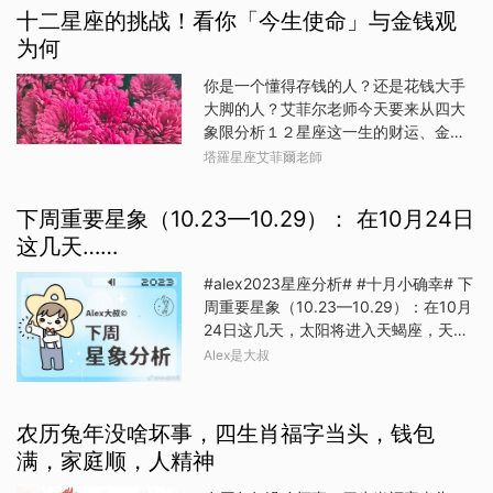
了，咱们还是继续说运势吧，就说说从
随机应变的能力还是很强的，不管事业
十二星座的挑战！看你「今生使命」与金钱观
这份“多情”，会让她们陷入“情债难偿”的
一月中旬开始，哪些生肖桃花运旺盛，
上遇到什么困难，还是生活里遇到什么
为何
困境。羊女们很容易
会擦出爱情的火花，牵手一生吧。生肖
阻力，都能用积极的心态去面对，不让
羊属羊的朋友从一月中旬开始，桃花运
自己迷失。处女座处女座的朋友从本周
你是一个懂得存钱的人？还是花钱大手
旺盛，你们的心态有了变化，再也不会
三开始，福星高照，你们时常追求完
大脚的人？艾菲尔老师今天要来从四大
像之前一样对爱情没什么兴趣了，付出
美，而在这个过程中容易让自己陷入纠
象限分析１２星座这一生的财运、金钱
时间和精力，为了寻到真爱。生肖蛇属
结，你们要学会让自己放松下来，这样
观以及使命。记得邀请你的闺蜜、亲友
塔羅星座艾菲爾老師
蛇的朋友从一月中旬开始，桃花运旺
才能看清脚下的路，看清未来的天。双
一起来看看，他们是不是也拥有这样的
盛，你们很理想，知道自己想要一段什
鱼座双鱼座的朋友从本周三开始，福星
金钱观念。请参考自己的太阳、上升星
么样的感情，这也就决定了你们的爱情
下周重要星象（10.23—10.29）： 在10月24日
高照，你们很会经营自己的人际关系，
座。水象星座巨蟹座、天蝎座、双鱼座
是成熟的，找到了便是白头偕老。生肖
这几天……
因为你们相信，一个人在社会上
金钱观念：从小就有储蓄习惯的你，几
虎属虎的朋友从一月中旬开始，桃花运
乎没缺少过零花钱。在长辈面前总是以
旺盛，用不了多久，你们会找到那个适
#alex2023星座分析# #十月小确幸# 下
乖乖牌形像出现，深受大家喜爱。就算
合自己的人，两个人一起共同成长和进
周重要星象（10.23—10.29）：在10月
非常想要什么东西，或需要一笔钱作周
步，牵手一生的感觉真是不错啊。生肖
24日这几天，太阳将进入天蝎座，天蝎
转之用，也能善用你的优势，让长辈无
牛属牛的朋友从一月中旬开始，桃花运
月将正式开启，同一天，太阳会跟土星
Alex是大叔
法拒绝你的要求！你对钱财一向管理得
旺盛，你们的爱情有了希望，很快就会
呈现和谐的互动，在这个星象影响之
十分谨慎，即便是最要好的朋友想找你
与某个人擦出爱情的火花，随着时间的
下，我们需要注意这些事情：1、 这个
借钱，你也会委婉的拒绝。未来你适合
推移，火花变成了熊熊烈火，恭喜了。
阶段，适合做调研，调查相关的事情，
农历兔年没啥坏事，四生肖福字当头，钱包
从事金融行业及管理工作。今生使命：
春天落下的花朵，在为夏天
可能你有许多个人事业发展，包括创业
你是充满理想丶代表和平的使者，所
满，家庭顺，人精神
和副业发展的想法，那么这个阶段可以
以，无论你的个性是怎样的一个人，都
做一些相关调研，进行头脑风暴。同样