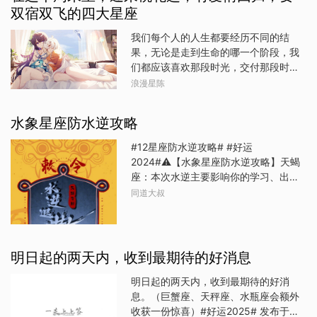
都能迅速做出决策，并付诸实践。他们
双宿双飞的四大星座
绘画今日的图腾，会有一定的疗愈、并
的果敢和智慧使得他们在事业上取得了
且带来好运的功效哟~图腾：kin242 银
我们每个人的人生都要经历不同的结
骄人的成绩，令人羡慕不已。属蛇生肖
河的白风指引：通过表达，你能够学到
果，无论是走到生命的哪一个阶段，我
蛇的人同样具有敏锐的洞察力和灵活的
不少东西。因为当你要表达一件事的时
们都应该喜欢那段时光，交付那段时光
头脑。他们善于思考和分析，总能在关
候，你首先需要在脑海里重新将这件事
该交付的情感，也完成那个阶段该履行
键时刻做出正确的决策。3月开始，蛇儿
浪漫星陈
进行整理，于是这样的二次学习的状态
的承诺。行了，咱们还是继续说运势
们的事业也迎来了新的转机。他们凭借
能给你带来巨大收获和帮助！因此，今
吧，就说说在这个周末里，哪些星座迎
出色的工作能力和卓越的业绩，赢得了
天多沟通！【神谕卡占卜指引】规则：
水象星座防水逆攻略
来桃花运，有爱情回归，要双宿双飞。
上司和同事的认可和赞赏。同时，蛇儿
保持内心安静的状态，在心中默念
天蝎座天蝎座的朋友在这个周末里，迎
们也善于与人沟通和协作，这使得他们
#12星座防水逆攻略# #好运
1.15，大自然神谕卡给予我的指引是什
来桃花运，你们会真心去爱一个人。时
在团队中发挥着举足
2024#⚠️【水象星座防水逆攻略】天蝎
么？从下面四张牌中凭感觉选出一张
光匆匆而过，你们在时间的流逝中发现
座：本次水逆主要影响你的学习、出行
来，切记不可刻意选择不可反复挑选，
了一个人的好，被温柔以待，用真心换
领域。沟通表达容易有误会，学习思路
选好后下翻查看答案。不能偷看答案哦
同道大叔
真情，不错啊。射手座射手座的朋友在
可能比较阻塞，虽然以往对待学习已经
==-----------------------------解析：选
这个周末里，迎来桃花运，曾经的过往
很严谨，但最近依然要提醒自己注意细
择1：Be spontaneous 自发的指引：今
让你们心动，在未来的时光里，你们渴
节。电子产品提前检修，文档及时保存
天，请多关注你内心感受
望能够让情缘逆转，爱情回归。至于最
做好备份，学习用品收纳好，准考证、
明日起的两天内，收到最期待的好消息
终能否如愿，要看你们自己的了。狮子
考场仔细确认。如果有出行安排，确认
座狮子座的朋友在这个周末里，迎来桃
好车次和时间，行李物品准备充分，以
明日起的两天内，收到最期待的好消
花运，你们或许会再次和旧爱告白，对
应对突发状况。水逆后期多加注意对物
息。（巨蟹座、天秤座、水瓶座会额外
方也会被你们的诚意感动，得以重修旧
质金钱的态度。自大和傲娇可能会让钱
收获一份惊喜）#好运2025# 发布于：