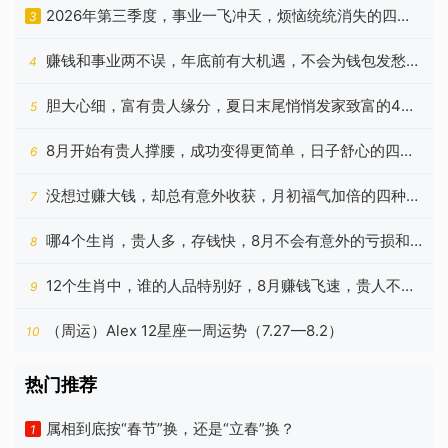
生肖
2026年第三季度，事业一飞冲天，烦恼统统消失的四种
3
生肖
赚钱和事业两不误，年底前有大机遇，不会为钱包发愁的
4
星座
胆大心细，富有贵人缘分，夏日末尾悄悄发家致富的4个
5
生肖
8月开始有贵人撑腰，成功变得更简单，日子舒心的四种
6
属相
没想过赚大钱，却总有意外收获，月初福气加倍的四种星
7
座
哪4个生肖，贵人多，存钱快，8月不会有意外的亏损和
8
坏事
12个生肖中，谁的人品特别好，8月赚钱飞速，贵人不少
9
的是谁？
（周运）Alex 12星座一周运势（7.27—8.2）
10
热门推荐
属相到底按“春节”换，还是“立春”换？
1