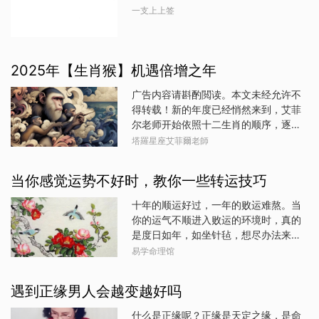
好。时间在流逝，能不能修成正果，就
不经意就花去了。如果不能控制欲望，
甘肃
一支上上签
看你们的了。金牛座金牛座的朋友在这
钱很可能只出不进。最好提早预留备用
个周末里，迎来桃花运，你们知道爱情
金，并且懂得节制。巨蟹座：本次水逆
需要包容，因为两个人生活在一起，免
主要影响你的一对一合作领域。人际关
不了有摩擦哦。双宿双飞说起来容易，
2025年【生肖猴】机遇倍增之年
系方面这月以来你都很谨慎，注意说话
做起来也不易，要彼此信任，天
表达，水逆会让思维表达更加慢下来。
广告内容请斟酌閲读。本文未经允许不
有的关系太有压迫感，甚至来不及开口
得转载！新的年度已经悄然来到，艾菲
解释，误会和委屈无从辩解。另外，结
尔老师开始依照十二生肖的顺序，逐一
婚、合作签约、项目谈判、法律事务尽
为大家揭晓每个生肖的年度运势。在这
塔羅星座艾菲爾老師
可能避开这段时间。如果无法延期，那
全新的年份中，每个生肖将面临不同的
务必多准备一套预备方案，合同文件、
机遇与挑战，从爱情、事业到财富与健
法律合约仔细检查，及时保存备份，要
当你感觉运势不好时，教你一些转运技巧
康，各种运势都会有不同的变化与波
用到的电子设备提前检查
动。老师的解读将为你提供宝贵的指
十年的顺运好过，一年的败运难熬。当
引。无论是顺风顺水，还是遇到一些挑
你的运气不顺进入败运的环境时，真的
战，了解自己在2025年的整体运势，将
是度日如年，如坐针毡，想尽办法来改
帮助你提前做好准备，把握机会，避开
变自己，如何才能战胜败运，走出困惑
易学命理馆
潜在的风险，迎接一个充满幸福与成就
是每个朋友都想知道的。根据自己的经
的新一年！记得参考自己的生肖，做好
验，和朋友们谈谈如何战胜败运走出困
遇到正缘男人会越变越好吗
相应的计划与准备，让自己在这一年中
难。很多朋友来函，诉说自己霉运连
更加顺利与幸福！整体运势分析2025年
篇，在情感婚姻、事业财运等方面不尽
什么是正缘呢？正缘是天定之缘，是命
对生肖猴来说是挑战与机遇并存的一