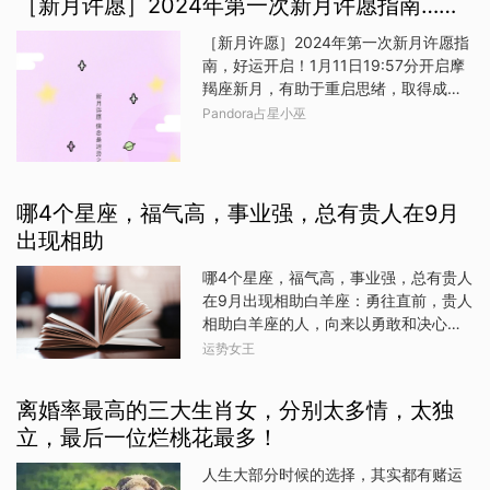
［新月许愿］2024年第一次新月许愿指南……
段经历创作了第一部小说《窗外》。她
中姓名带龙字的一共有2562人龙姓，一
些都是硬指标，没有通过的人也基本不
的第一段婚姻是与作家庆筠结婚，但因
个古老的姓氏，发祥于河南、山西、山
用想了。3、射手座多数射手就是喜欢
［新月许愿］2024年第一次新月许愿指
创作理念和生活压力最终离婚。
东、安徽等地，而当代龙姓的人口主要
你，你不追也上赶着来，不喜欢你，你
南，好运开启！1月11日19:57分开启摩
分布于贵州、湖南、四川、重庆、湖
追到海枯石烂也没用，说不定你越追得
羯座新月，有助于重启思绪，取得成
北、江西、广东、广西等南方各省。准
紧，就越躲着你，到时候你人都见不到
就。本次小巫附上的是最佳许愿时间！
Pandora占星小巫
格尔旗“龙”姓含量据统计，截至目前全旗
了。所以追射手告白一次就行了，不要
心愿更易实现！????转发小巫这条微博
姓名带龙字的2562人当中，姓“龙”的有
以为她们后来又跟你缓和关系就是又给
进行许愿，本次新月的能量会帮助我
24人，其中，男性占38％，女性占
你机会了，那是因为她们觉得做个朋友
们。适合许下有关“责任感、纪律、职业
63％，主要分布在薛家湾镇，共18人。
还是可以的。4、水瓶座水瓶也基本上属
发展和长期目标、经济物质安全”等愿
哪4个星座，福气高，事业强，总有贵人在9月
0一17岁共3人，占13％18一34岁共5
于一眼定终身的，
望！愿新月赋予你超强能量！愿望交给
出现相助
人，占21％35一59岁共14人，占
小巫，你只要努力就行！本次许愿有效
58％60岁及以上共2人，占8％，年龄
时间（24小时制）：1月12日11:02至1
哪4个星座，福气高，事业强，总有贵人
最大的74岁，是一名老爷爷。准格尔旗
月13日15:30一起转发许愿吧???? #好
在9月出现相助白羊座：勇往直前，贵人
“龙”名含量除了本来姓“龙”之外，取名使
运生活##新月许愿##好运2024# 发布
相助白羊座的人，向来以勇敢和决心著
用“龙”字的人也不在少数...据统计，名字
于：浙江
称。在九月份，他们的这股冲劲得到了
运势女王
中带有“龙”字的准格尔人有2538人，其
加倍的回馈。事业上，白羊座可能会遇
中，取名某龙的有624人，某某龙有1
到一些挑战，但正是这些挑战，成为了
离婚率最高的三大生肖女，分别太多情，太独
他们展现自我、突破极限的舞台。而在
立，最后一位烂桃花最多！
这个关键时刻，贵人的出现如同及时
雨，为他们提供了宝贵的建议和支持，
人生大部分时候的选择，其实都有赌运
帮助他们化解难题，推动事业更上一层