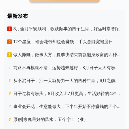
最新发布
8月全月平安顺利，收获颇丰的四个生肖，好运时常眷顾
1
12个星座，谁会花钱却也会赚钱，手头总能宽裕度日，没
2
啥烦恼
做人慷慨，做事大方，夏季快结束前就翻身致富的四种生
3
肖
前路不再模糊不清，运势越来越好，8月日子天天有盼头
4
的生肖
从不混日子，活一天就努力一天的四种生肖，9月之前苦
5
尽甘来
日子过着有盼头，8月收入比7月更高，生活好转的4种属
6
相
事业会开花，生意能做大，下半年开始不停赚钱的四个星
7
座
原创|家庭最好的风水：五个字！（准）
8