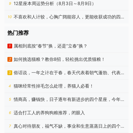
12星座本周运势分析（8月3日～8月9日）
9
不喜欢和人计较，心胸广阔能容人，更能收获成功的四个
10
星座
热门推荐
属相到底按“春节”换，还是“立春”换？
1
如何挑选猫粮？教你8招，轻松挑出优质猫粮！
2
俗话说，一年之计在于春，春天代表着朝气蓬勃、代表着
3
希望
猫咪经常性掉毛怎么处理，养猫人必看！
4
情商高，赚钱快，日子逐年有新进步的四个星座，今年更
5
好
适合打工人的养狗狗粮推荐，闭眼入
6
真心对待朋友，福气不缺，事业和生意蒸蒸日上的四个星
7