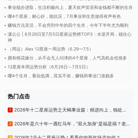
事业稳步进取，生活积极向上，夏天欢声笑语和金钱都不断的生肖
哪4个星座，耐心好，能抗压，7月事业和生意做得有声有色
赚钱方法灵活，不会穷到中年的四个生肖，今年下半年尤为顺利
潇公公 | 6月29日至7月5日星座运势榜TOP3：水逆开局，稳住心
神
（周运）Alex 12星座一周运势（6.29—7.5）
拥有桃花缘分，从不会无人问津的4个星座，人气高机会也很多
12星座本周运势分析（6月29日～7月5日）
哪4个生肖，看似低调，其实不俗，赚钱和事业门道颇多
热门点击
2026年十二星座运势之天蝎事业篇：精进向上，独处自
1
洽
2026年是六十年一遇红马年，“双火加身”是福是祸？老
2
祖宗忠告有答案
2026年2月十二星座运势！看看你的新年状态如何？
3