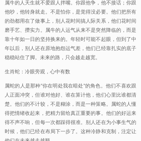
属牛的人天生就不爱跟人拌嘴。你跟他争，他不接话；你跟
他吵，他转身就走。不是怕你，是觉得没必要。他们把所有
的劲都用在了做事上，别人花时间搞人际关系，他们花时间
磨手艺、攒实力。属牛的人运气从来不是突然降临的，而是
靠十年如一日的坚持换来的。年轻时可能不起眼，但到了中
年以后，别人还在原地抱怨运气差，他们已经靠扎实的底子
稳稳站住了脚。未来的路，只会越走越宽。
生肖蛇：冷眼旁观，心中有数
属蛇的人是那种"你在明处我在暗处"的角色。他们不喜欢跟
人正面冲突，但谁对他好、谁在算计他，他们心里比谁都清
楚。他们的不计较，不是糊涂，而是一种策略。属蛇的人懂
得把情绪收起来，把精力留给真正重要的事。他们的好运来
得不声不响，但每一次都踩得很准。别人还在为小事生气的
时候，他们已经在布局下一步了。这种冷静和克制，注定让
他们在未来越走越顺。