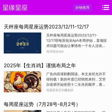
好物推荐
天秤座每周星座运势2023/12/11-12/17
天秤座每周星座运势2023/12/11-
12/17@海浪泡沫Aph本周伊始，某项技
术问题可能会让事情有一个令人沮丧的
开始。这可能是一个简单的连接问题，
海浪泡沫Aph
也可能是一个彻底的系统故障，但你如
何解决这个问题将决定事情的进展。如
2025年【生肖鸡】谨慎布局之年
果你不把问题变得比你想象的还要严
重，就有可能很快找到解决办法。本周
广告内容请斟酌閲读。本文未经允许不
你可能会陷入共同朋友之间的争论。他
得转载！新的年度已经悄然来到，艾菲
们每一方都可能会催你选边站，但亲爱
尔老师开始依照十二生肖的顺序，逐一
的天秤，在你说出任何选择之前，最好
为大家揭晓每个生肖的年度运势。在这
塔羅星座艾菲爾老師
先全面地听一下他们的想法。无论你最
全新的年份中，每个生肖将面临不同的
终选择哪一边，都很可能会和另一方有
机遇与挑战，从爱情、事业到财富与健
每周星座运势（7月28号-8月2号）
某种程度上的冲突。不过要是你能温和
康，各种运势都会有不同的变化与波
地处理这件事，你可能可以引导他们站
动。老师的解读将为你提供宝贵的指