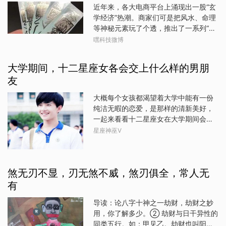
为十二地支，它们排列成60个干支组
近年来，各大电商平台上涌现出一股“玄
合：甲子、乙丑……癸亥，以此记录年序
学经济”热潮。商家们可是把风水、命理
与日序，如此循环往复。我国农历至今
等神秘元素玩了个透，推出了一系列“开
仍沿用干支纪年、纪日，农历年按干支
光祈福”“转运招财”等玄妙服务或产品。
嘿科技微博
纪法和生肖纪法命名，比如今年为甲辰
这些服务价格往往还不低，但效果嘛，
龙年；农历日按数序纪法和干支纪法命
科学表示“有待考证”。然而，众多消费者
大学期间，十二星座女各会交上什么样的男朋
名。王科超说，现在的农历以朔望月作
却深信其能带来好运和幸福感，心甘情
为划分月份的标准，用数字来定月序，
友
愿为此买单。这种行为被称作“玄学消
但在2000多年前，古人已采用十二地支
费”。现在，道系短视频在各大平台火得
大概每个女孩都渴望着大学中能有一份
来标记月份，并以冬至节气所在的农历
一塌糊涂，让道长们走进了大众视线。
纯洁无暇的恋爱，是那样的清新美好，
十一月为子月，十二月为丑月，正月为
你是想体验修仙风、功夫风还是心灵按
一起来看看十二星座女在大学期间会交
寅月……以此类推，并配合天干使用。按
摩风？随你挑！想体验道观生活？俊男
到怎样的男朋友吧。1、白羊女：暖心的
照这种干支纪法，今年的正月十五也可
星座神巫V
美女们带你探访神秘的道观，让你感受
男友。白羊们在大学里凭借自己直率活
称为：甲辰年丙寅月戊午日。我国古代
道士的日常上香、祈福、修行……一日、
泼的性格被喜爱，也会有一个暖心的男
同样也用干支纪时，即将一昼夜分为十
二日游，价格四五百元到几千元不等。
孩子与她相伴。2、金牛女：霸道的男
二时辰，以十二地支循环纪时。对应到
想看道士展示真功夫？没问题，仙气飘
煞无刃不显，刃无煞不威，煞刃俱全，常人无
友。小金牛们的勤恳踏实让霸道的男孩
一天的24小时，两个小时为一个时辰，
飘、心诚则灵的画面搭配祈愿类文案，
子们觉得特别与众不同，两者互补嘛。
子
有
让你点赞停不下来，说不定下个姻缘、
3、双子女：贪玩的男友。双子女们本来
财运就因此而来呢！还有段子手道士
导读：论八字十神之一劫财，劫财之妙
对那种一心只想着读书的男孩子就没什
们，玩起了科普梗、段子、小剧场，让
用，你了解多少。② 劫财与日干异性的
么好感，两个爱玩的人待在一起才擦出
你在欢笑中了解道教文化。原来道士也
同类五行。如：甲见乙。劫财也叫阳
了火花。图片均源于网络，图文均无关