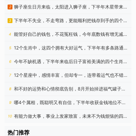
力
狮子座生日月来临，太阳进入狮子座，下半年木星带来新
2
机遇
下半年不失业，不走弯路，更能顺利把钱存到手的四个生
3
肖
能管好自己的钱包，不花冤枉钱，今年底数钱有增无减的
4
生肖
12个生肖中，这四个拥有大好运气，下半年有多条路通向
5
成功
今年不缺机遇，下半年来临后日子富裕美满的四个生肖，
6
啥都顺
12个星座中，感情丰富，但却专一，连带着运气也不错的
7
是谁？
和不好的运势和心情彻底告别，8月开始掉进福气罐子的
8
四个生肖
哪4个属相，既聪明又有自信，下半年收获金钱地位不亦
9
乐乎
有能力做大事，事业上发家致富，未来不为钱烦恼的四种
10
生肖
热门推荐