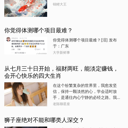
的东西，这些废弃物不仅占用了你的空
锦鲤大王
周可能会觉得有些压力，或是负能量比
间，更耗费了你宝贵的能量，让你的气
较重，建议放下手上的东西去释放一下
运无法顺畅流转。首先，清理坏掉的东
自己。9、
西是提升运势的第一步。这些废弃物象
征着生活中的阻碍和困扰，将其清理，
你觉得体测哪个项目最难？
让正能量有更多的空间涌入。其次，过
期的食品和不合适的衣物鞋子都是生活
你觉得体测哪个项目最难？[泪] 发布
负担的体现。清理这些，不仅让生活更
于：广东
有条理，也使你更容易吸引正面能量。
大学新鲜事
然后，消除没用的手机信息和用不上的
纸质物品，有助于简化生活，减轻心理
从七月三十日开始，福财两旺，能淡定赚钱，
负担，使正能量更流畅地进入你的生
会开心快乐的四大生肖
命。最后，审视消耗自己的人际关系。
与那些令你疲惫、不快的人保持距离，
在这个纷繁复杂的世界里，我愈发坚
为自己腾出更多的空间和精力，吸引更
信，保持一颗淡然的心，学会适时放
积极的人际关系。总之，丢掉这些无用
手，是通往内心宁静的必经之路。我宁
的东西，不仅可以改善生活环境，还能
愿在一开始便明了，某些事物或许只是
老陈聊星座
让你的能量充盈，让运气在更轻松的状
生命旅途中的过客，而非永恒的归宿。
态下好转。 发布于：福建
于是，我学会了以更加审慎的态度去拥
狮子座绝对不能和哪类人深交？
抱每一个遇见，无论是人、事还是物，
都不再盲目地倾注所有情感与期待。行