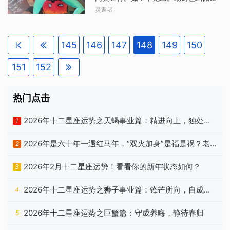
有工资？也能结婚？赶紧关注学习新知
刃。阳刃就是阳日干五行所处的月令帝
4、巨蟹女：体贴的男友。巨蟹女们很温
灵遁者
识！心灵按摩风短视频给你的人生加油
旺之地，由于只有阳干有刃，阴干无
柔、善解人意，这让体贴的男孩子同性
打气，搞笑段子、心灵鸡汤传递正能
刃，而且它比劫财更具凶恶性，所以称
相吸。5、狮子女：自信的男友。因为狮
量，让你面
它为“阳刃”。如甲日干生于卯月，庚日干
子女们自身就很自信，所以吸引来的一
145
146
147
148
149
150
生于酉月之类。由此可见阳刃其实就是
般都是自信心爆棚的男孩子，不然也驾
阳日干的劫财之神，是劫我正财的十
驭不了她。6、处女女：学霸型男友。处
151
152
神，是正财的七杀，所以它的危害性很
女女算是一个很看重成绩的星座女了，
大。既然阳刃是危害性很大的凶神，就
积极上进，优秀的人只和更加优秀的人
应当制服它。阳刃，即刚阳的刀刃，是
在一起！7、天秤女：男神级男友。天秤
热门点击
五阳干的“帝旺”位置。旺而过头所以凶
女们举止优雅，就是女神的样子，男神
险。比如甲日主生人见卯，卯中独藏乙
女神刚好相配。8、天蝎女：可爱的男
2026年十二星座运势之天蝎事业篇：精进向上，独处自
1
木，乙木是甲木的劫财，是甲木的正财
友。天蝎女的
洽
己土的七煞；卯又与酉（甲木正官辛金
2026年是六十年一遇红马年，“双火加身”是福是祸？老
2
所藏的地方）冲；乙木又是甲木的七煞
庚金的妻子。“劫财、冲官、合煞”，所以
祖宗忠告有答案
2026年2月十二星座运势！看看你的新年状态如何？
3
凶不可言，因此是阳刃。阳刃只有甲、
丙、戊、庚、壬这五个阳干才有，而
2026年十二星座运势之狮子事业篇：锋芒所向，自成山
4
乙、丁、己、辛、癸五个阴干没有刃，
这也是为什么叫“阳刃”的道理之一。五阴
海
2026年十二星座运势之巨蟹篇：守成养晦，静待春归
干只以见伤官相当于阳刃的灾祸，所以
5
乙日主见丙火有时也称为“刃”，因为丙火