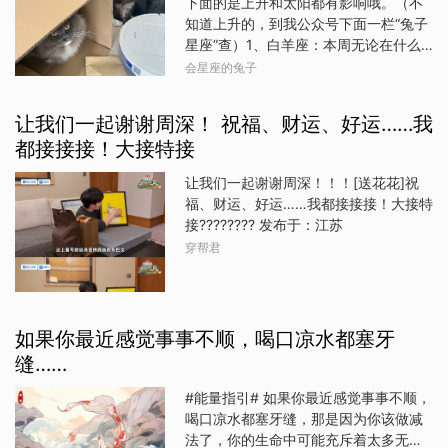
下面的是上升和太阳都有影响哦。（不
在你的角度看待问题。本周，你可能有
引。无论是顺风顺水，还是遇到一些挑
知道上升的，到我公众号下面一栏“兔子
机会通过一个即将到来的机会来提升你
战，了解自己在2025年的整体运势，将
星座”查）1、白羊座：本周无论在什么
的财运。可能是一份副业，也可能是更
帮助你提前做好准备，把握机会，避开
事情上，都可以主动一些，不要总是被
会星座的兔子
重要的事情，但只要你坚持到底，就会
潜在的风险，迎接一个充满幸福与成就
动的等待机会，自己要主动出击才行。
有很大收获。有人可能会开始策划一次
的新一年！记得参考自己的生肖，做好
2、金牛座：无论做什么事情，都要保持
聚会，坚持要你到场。但因为聚会时间
让我们一起谢谢周深！ 祝福、财运、好运……我
相应的计划与准备，让自己在这一年中
初心和坚持下去，这样你也才能够容易
还很遥远，你可能不想过早答应或拒绝
更加顺利与幸福！整体运势分析2025年
都接接接！大接特接
得到自己想要的理想结果。3、双子座：
来做出承诺。不要有压力，但回应要友
对于生肖鸡来说是稳中求进的一年。虽
本周可以按照计划去完成，你要完成的
善，否则可能会伤害对方的感情。
让我们一起谢谢周深！！！[送花花]祝
然面临一些挑战，特别是在经济波动与
事情，把要做的事情都规划好，然后按
福、财运、好运……我都接接接！大接特
职场竞争上，但你的细腻心思与稳健的
照规划一步一步去做。4、巨蟹座：本周
接???????? 发布于：江苏
行事风格会帮助你稳步前行。今年的运
要注意自己的言语表达，容易会有祸从
势整体偏向稳定，重点在于谨慎规划与
穿帮君
口出的可能，也不要太过自我，引起别
把握机会。无论在事业还是财运方面，
人不满。5、狮子座：本周在处理任何事
都需要保持冷静和耐心，避免过于急功
情上，都要保持冷静的情绪，过激的情
近利的行为。财运与贵人运势2025年，
绪只会影响你做任何的决定。6、处女
生肖鸡的正财运稳定，尤其在上半年，
如果你最近感觉事事不顺，喝口凉水都塞牙
座：本周多给自己一些自信心吧，相信
收入来源主要来自
自己，只有大胆的迈出第一步，才能知
缝……
道是否会成功，所以对自己自信一些
#能量指引# 如果你最近感觉事事不顺，
吧。7、天秤座：本周还是要以自己为中
喝口凉水都塞牙缝，那是因为你该做减
心，不要太过去考虑别人的感受，多考
法了，你的生命中可能充斥着太多无用
虑自己，再去考虑别人。8、天蝎座：本