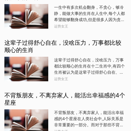
领域喔！【双子座】逃避是不能解决问
的朋友们在年底前充满了活力和冲劲。
一生中有多次机会翻身，不贪心，够冷
题的，今天的你还是得正视自己内心的
你们的行动力将是实现财富增长的关
静，能做大事的生肖在人生中,每个人都
矛盾。有伴的你，无论是聚会还是玩乐
键。积极寻找新的投资机会或拓展业务
希望能够翻身成功,但是很多人因为贪心
场合都别忘了贴心带着他参加。财运偏
领域，勇敢地迈出第一步，有望获得丰
和不冷静而失去了机会。然而,有些生肖
差，你不出门都有办法把银子花出去，
运势女王
厚的回报。同时，要注意避免过于冲动
却能够保持冷静,不贪心,并且一生中拥有
拦都拦不住哟。保持低调处事以避免无
的决策，保持冷静和理性。金牛座（4
多次机会翻身。下面,我们就来看看这四
端的纷争，不是你的就别太强求什么
月 20 日 - 5 月 20 日）金牛座的人一向
这辈子过得舒心自在，没啥压力，万事都比较
个生肖吧。生肖鼠生肖鼠的人非常聪明,
了！【巨蟹座】关
以稳健著称。在年底前，你们可以继续
顺心的生肖
他们善于分析和思考,能够准确地把握时
发挥自己的优势，通过合理的规划和理
机。虽然他们有时候也会贪心,但是他们
财，实现财富的稳步增长。可以考虑投
这辈子过得舒心自在，没啥压力，万事
通常会选择等待更好的机会。生肖鼠的
资一些稳健的项目，或者加强对现有资
都比较顺心的生肖在十二生肖中,有四个
人一生中会有许多机会翻身,他们通常会
产的管理。此外，抓住一些兼职或副业
生肖被认为是这辈子过得舒心自在、没
抓住每一个机会,但是也不会过于贪心,保
的机会，也能为你们带来额外的收入。
啥压力、万事都比较顺心的代表。他们
运势女王
持冷静的头脑，发家致富无压力。生肖
双子座（5 月 21 日 - 6 月 21 日）双子
是生肖兔、生肖羊、生肖猪和生肖马。
虎生肖虎的人非常勇敢,他们敢于冒险,并
座的思维敏捷，善于捕捉信息。在年底
属兔生肖兔是十二生肖中最温和、最柔
且拥有很强的领导才能。他们通常会选
不背叛朋友，不离弃家人，能活出幸福感的4个
前
和的一个。他们通常不喜欢与人争斗,而
择自己的机会,而不是等待别人给予他们
星座
是选择和平地生活。生肖兔非常聪明,知
机会。生肖虎的人一生中也会有许多机
道如何在困境中保持冷静和平衡。他们
会翻身,他们通常会抓住每一个机会,但是
不背叛朋友，不离弃家人，能活出幸福
很少受到外界的压力,而是能够以自己的
也不会过于贪心，这样一来自己完全不
感的4个星座在人类社会中,人际关系是
方式享受生活。生肖兔的舒适和安逸的
会受到太多现实的影响。生肖兔生肖兔
非常重要的一部分。而对于那些不背叛
生活方式让他们能够过得舒心自在。属
的人非常自信,他们相信自己的能力,并且
朋友、不离弃家人的人来说,他们的人际