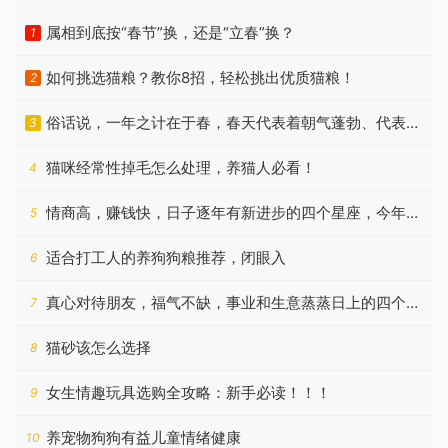
属相到底按“春节”换，还是“立春”换？
1
如何挑选猫粮？教你8招，轻松挑出优质猫粮！
2
俗话说，一年之计在于春，春天代表着朝气蓬勃、代表着
3
希望
猫咪经常性掉毛怎么处理，养猫人必看！
4
情商高，赚钱快，日子逐年有新进步的四个星座，今年更
5
好
适合打工人的养狗狗粮推荐，闭眼入
6
真心对待朋友，福气不缺，事业和生意蒸蒸日上的四个星
7
座
猫砂该怎么选择
8
女生情趣玩具选购全攻略：新手必读！！！
9
养宠物狗狗有益儿童情绪健康
10