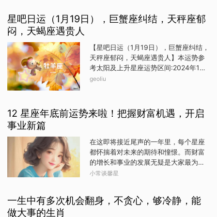
见。真正喜欢的东西是不需要问别人怎
在遇到困难时，总能得到朋友的帮助和
往中，应学会识别并珍惜那些能够与自
么样的。当你真正喜欢一件东西时，你
支持。这种良好的人际关系不仅为他们
星吧日运（1月19日），巨蟹座纠结，天秤座郁
己产生共鸣、共同成长的伙伴。而那些
会被它的独特之处所吸引，你会觉得自
带来了更多的机会，也让他们的生活充
闷，天蝎座遇贵人
容易让狮子座光芒黯淡、
己很适合它，甚至会觉得自己就是为它
满了温暖和希望。因此，属鼠之人一生
而生的。这时候，你只需要听从自己的
不缺福气，钱财也如潺潺溪流，源源不
【星吧日运（1月19日），巨蟹座纠结，
内心，勇敢地追求自己真正喜欢的东
断。勤劳坚韧，福运相随——牛牛，一
天秤座郁闷，天蝎座遇贵人】本运势参
西。行了，咱们还是继续说运势吧，就
直以来都是勤劳与坚韧的象征。属牛之
考太阳及上升星座运势区间:2024年1月
说说在接下来的几天里，哪些星座运势
人有着脚踏实地、吃苦耐劳的精神，他
19日【白羊座】出门碰到一两件给心情
geoliu
旺盛，会欢天喜地，乐不思蜀了。白羊
们不畏惧困难，勇于承担责任。在工作
添堵的事，幸好当时过去了就不再有麻
座在接下来的几天里，白羊座的朋友运
中，他们总是默默耕耘，一步一个脚印
烦。单身者徘徊在自由带来的自在与单
势旺盛。你们很容易被各种好运和好消
地朝着目标前进。无论是烈日炎炎还是
身生活的孤独之间，踌躇不前。推销员
12 星座年底前运势来啦！把握财富机遇，开启
息所包围，无论是在工作上还是在感情
寒风凛冽，都无法阻挡他们
的热情你总是难以拒绝，好面子只会让
上，你们都能够收获许多。你们的冒险
事业新篇
你的荷包越来越瘪。以往累积的工作经
精神和决断力，将帮助你们战胜一切困
验是不可忽略的助力，却也可能禁锢你
在这即将接近尾声的一年里，每个星座
难和挑战。同时，你们还将于不同文化
去创新。【金牛座】在无意间做了别人
都怀揣着对未来的期待和憧憬。而财富
和背景的人有接触，这将拓展你们的眼
看来是刻意的事，其中的误会要找时间
的增长和事业的发展无疑是大家最为关
界和视野。处女座在接下来的几天里，
去解除。只能一味地忙着处理自己的
注的焦点。今天，就让我们一同来探索
处女座的朋友运势旺盛。你们也将迎来
小常谈馨星
事，根本无暇关注另一半的感受。外出
12 星座在年底前的运势，解析各星座的
一段非常愉快的日子，你们将在社交场
购物容易买到原本不在购物清单里的东
财富快速成长之道，助你珍惜这份机
合中表现出色，能够成为众人关注的焦
一生中有多次机会翻身，不贪心，够冷静，能
西，买完又后悔不已。你可以放心大胆
遇，开创事业新局，赚进大笔钱财！白
点。此外，你们还可能收获一些出
去尝试，能大大帮助你拓展不同的工作
做大事的生肖
羊座（3 月 21 日 - 4 月 19 日）白羊座