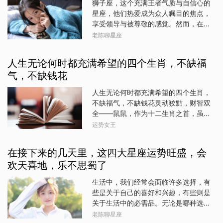
狮子座，这个充满王者气质与自信心的
了，咱们还是继续说运势吧，就说说从
星座，他们热爱成为众人瞩目的焦点，
七月三十日开始，哪些生肖福财两旺，
享受领导与被尊敬的感觉。然而，在人
能淡定赚钱，会开心快乐。生肖猪属猪
际交往的广阔舞台上，并非所有角色都
老陈聊星座
的人财运将明显提升，不仅工作顺利，
能与狮子座和谐共舞。特别是那些性格
投资理财也能获得意想不到的收益。你
内向、消极悲观的人，往往是狮子座应
人生无论何时都充满希望的四个生肖，不缺福
们懂得知足常乐，不会过分追求物质，
当避免深交的对象。这类人往往缺乏自
但财运却会自动送上门来，让你们在轻
气，不缺钱花
信，对生活持有较为灰暗的看法，即便
松愉快的氛围中实现财务自由。属龙的
在阳光明媚的日子里，他们也难以感受
人生无论何时都充满希望的四个生肖，
人天生具有王者风范，你们志向远大，
到温暖与希望。他们的消极情绪如同乌
不缺福气，不缺钱花灵动狡黠，财智双
气势磅礴。在职场上，生肖龙属龙的人
云，不经意间便会笼罩在狮子座的热情
全——鼠鼠，作为十二生肖之首，虽身
往往能够凭借出色的能力和领导才干赢
天空之下，逐渐侵蚀那份本该璀璨夺目
形小巧，却蕴含着巨大的能量。它们生
得他人的尊敬和认可。从七月三十日
运势女王
的光芒。狮子座需要的是能够共同追逐
性灵动狡黠，对周围环境有着敏锐的感
起，属龙者的事业运将如日中天，不仅
梦想、相互激励的伙伴，而非时刻需要
知力，总能第一时间捕捉到生活中的机
有机会晋升加薪，还能开拓新的财源。
被鼓舞、被提振精神的“负能量源”。此
在接下来的几天里，这四大星座运势旺盛，会
遇。在事业上，属鼠之人凭借着聪明才
你们信心满满，从容不迫地面对各种挑
外，过于敏感多疑的人也不适合与狮子
欢天喜地，乐不思蜀了
智和灵活应变的能力，常常能在复杂多
战，将困难一一化解，财运自然水涨船
座深交。狮子座行事坦荡，喜欢直截了
变的局势中脱颖而出。他们善于发现商
高。生肖鸡属鸡的人勤奋踏实，细
当，他们不习惯于揣测人心，更不耐烦
生活中，我们经常会面临许多选择，有
机，敢于尝试新的领域，就像在迷雾中
于无休止的解释与误会。敏感者的情绪
些是关于自己的喜好和兴趣，有些则是
探寻宝藏的探险家，总能找到属于自己
波动与无端猜疑，会让狮子座感到疲惫
关于生活中的必需品。无论是哪种选
的财富之路。而且，属鼠之人社交能力
不堪，最终可能因无法忍受这种精神消
择，我们都不应该过分依赖别人的意
老陈聊星座
出众，他们结交广泛，人脉资源丰富，
耗而选择远离。因此，狮子座在人际交