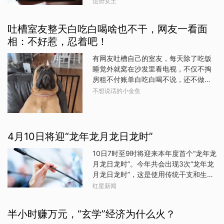
运势女王
羊生肖羊也是十二生肖中最温和、最和
总是追求卓越。他们通常会选择自己的
关系往往更加稳固和幸福。在十二星座
善的一个。他们通常不喜欢与人争斗,而
机会,而不是等待别人给予他们机会。生
中,有四个星座就是这样的典范。金牛座
是选择和平地生活。生肖羊非常聪明,知
吐槽室友整天白吃白喝啥也不干，网友一看面
肖兔的人一生中也会
金牛座的人通常非常忠诚,他们会一直坚
道如何在困境中保持冷静和平衡。他们
相：不好惹，忍着吧！
守自己的承诺,无论是对朋友还是家人都
很少受到外界的压力,而是能够以自己的
是如此。他们重视家庭,会尽力维护与家
方式享受生活。生肖羊的舒适和安逸的
有网友吐槽自己的室友，每天除了吃饭
人的关系,同时也会在朋友中保持自己的
生活方式让他们能够过得舒心自在。属
睡觉外就窝在沙发里看电视，不仅不掏
稳定地位。金牛座的人不喜欢变动,他们
猪生肖猪是十二生肖中最懒惰、最悠闲
房租不付账单白吃白喝不说，还不做饭
喜欢稳定的生活,而这种稳定也让他们能
的一个。他们通常不喜欢忙碌和紧张的
不做家务甚至不注重个人卫生...最后还
不想说话的小金鱼
够更好地处理人际关系。巨蟹座巨蟹座
生活,而是喜欢享受休闲的时光。生肖猪
曝光了这位肥宅大哥的真面目！本来很
的人非常关心他人,他们会尽力为他人着
非常聪明,知道如何在困境中保持冷静和
气愤的网友看到大哥的真身后...“这位大
想,也会尽力维护自己的家庭关系和朋友
平衡。他们很少受到外界的压力,而是能
哥的面相看着还挺温厚纯良...”“摊上这么
关系。巨蟹座的人非常珍视家庭,他们会
够以
个大哥也是没办法的事...继续宠着吧！”
4月10日将迎“龙年龙月龙日龙时”
尽力让家庭和谐美满,同时也会在朋友中
发布于：上海
保持自己的亲密关系。这种亲密关系也
10日7时至9时将迎来本年度首个“龙年龙
让他们能够更好地处理人际关系。天蝎
月龙日龙时”。今年共会出现3次“龙年龙
座天蝎座的人非常坚定,他们会坚守自己
月龙日龙时”，这是使用传统干支和生肖
的信仰和原则,无论是对朋友还是家人都
纪法来标记年、月、日、时形成的有趣
红星新闻
是如此。他们非常重视人际关系,也会尽
现象。中国科学院紫金山天文台科普主
力维护自己的关系。天蝎座的人非常有
管王科超介绍，甲乙丙丁戊己庚辛壬癸
洞察力,他们能够洞察他人的
半小时赚万元，“玄学”经济为什么火？
为十天干，子丑寅卯辰巳午未申酉戌亥