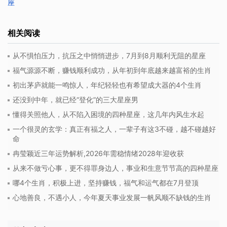
座
相关阅读
从不惧怕压力，抗压之中悄悄进步，7月到8月顺利无阻的星座
福气源源不断，赚钱顺利成功，从年初到年底越来越富裕的生肖
初出茅庐就能一鸣惊人，年纪轻轻也有希望成大器的4个生肖
还没到中年，就已经“登化”的三大星座男
懂得关照他人，从不陷入困境的四种星座，这几年内风生水起
一个很灵的玄学：真正有福之人，一辈子有这3不碰，越不碰越好
命
冉莹颖近三年运势解析,2026年需稳情绪2028年迎收获
从来不做亏心事，更不得罪身边人，事业和生意节节高的四种星座
哪4个生肖，积极上进，坚持赚钱，福气和运气都在7月登顶
心地善良，不遇小人，今年夏天事业发展一帆风顺不缺钱的生肖