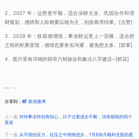
2、2027 年：运势更平顺，适合深耕主业、巩固合作和理
财规划，感情和人际都要以稳为主，别急着求结果。[点赞]
3、2028 年：收获感增强，事业财运更上一层楼，适合把
之前的积累变现，感情也要务实沟通，避免想太多。[鼓掌]
4、图片里有详细的韬哥六韬脉诊和象法八字建议~[鲜花]
发布于：广东
分享到：
新浪微博
上一篇
对待事业特别有恒心，日子过着进步不断，没啥烦恼的四个
星座
下一篇
从不惧怕压力，抗压之中悄悄进步，7月到8月顺利无阻的星