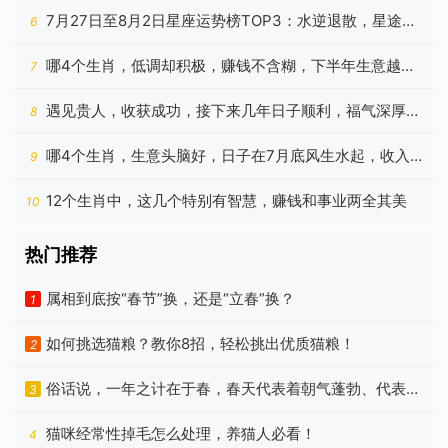
的星座
7月27日至8月2日星座运势榜TOP3：水逆退散，星途重
6
启
哪4个生肖，低调却积极，赚钱不含糊，下半年生意越做
7
越顺
遇见贵人，收获成功，接下来几年日子顺利，福气深厚的
8
生肖
哪4个生肖，生意头脑好，日子在7月底风生水起，收入
9
增加
12个生肖中，这几个特别有智慧，赚钱和事业两全其美
10
热门推荐
属相到底按“春节”换，还是“立春”换？
1
如何挑选猫粮？教你8招，轻松挑出优质猫粮！
2
俗话说，一年之计在于春，春天代表着朝气蓬勃、代表着
3
希望
猫咪经常性掉毛怎么处理，养猫人必看！
4