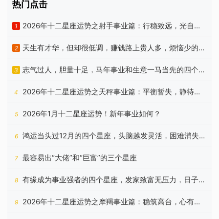
热门点击
2026年十二星座运势之射手事业篇：行稳致远，光自心
1
生
天生有才华，但却很低调，赚钱路上贵人多，烦恼少的3
2
个生肖
志气过人，胆量十足，马年事业和生意一马当先的四个属
3
相
2026年十二星座运势之天秤事业篇：平衡暂失，静待云
4
开
2026年1月十二星座运势！新年事业如何？
5
鸿运当头过12月的四个星座，头脑越发灵活，困难消失不
6
见
最容易出“大佬”和“巨富”的三个星座
7
有缘成为事业强者的四个星座，发家致富无压力，日子顺
8
利十足
2026年十二星座运势之摩羯事业篇：稳筑高台，心有所
9
归