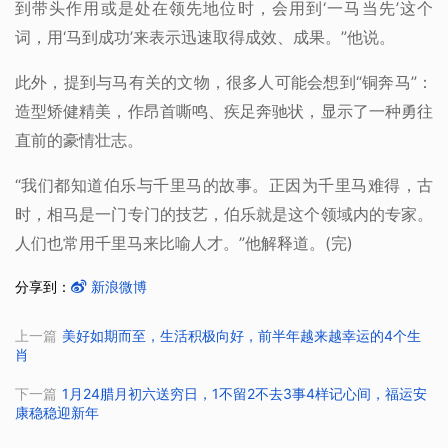
到带头作用或是处在领先地位时，会用到‘一马当先’这个
词，用‘马到成功’来表示迅速取得成效、成果。”他说。
此外，提到与马有关的文物，很多人可能会想到“铜奔马”：
造型矫健精美，作昂首嘶鸣、疾足奔驰状，显示了一种勇往
直前的豪情壮志。
“我们都知道伯乐与千里马的故事。正因为千里马难得，古
时，相马是一门专门的技艺，伯乐就是这个领域内的专家。
人们也常用千里马来比喻人才。”他解释道。(完)
分享到：
新浪微博
上一篇
美好如期而至，生活积极向好，前半年越来越幸运的4个生
肖
下一篇
1月24腊月初六送穷日，1不留2不去3事4样记心间，福运安
康稳稳迎新年