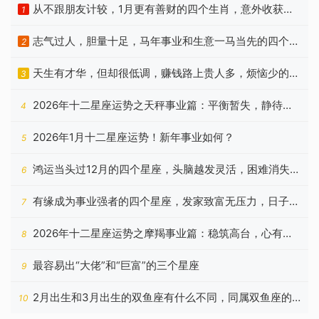
从不跟朋友计较，1月更有善财的四个生肖，意外收获相
1
当多
志气过人，胆量十足，马年事业和生意一马当先的四个属
2
相
天生有才华，但却很低调，赚钱路上贵人多，烦恼少的3
3
个生肖
2026年十二星座运势之天秤事业篇：平衡暂失，静待云
4
开
2026年1月十二星座运势！新年事业如何？
5
鸿运当头过12月的四个星座，头脑越发灵活，困难消失不
6
见
有缘成为事业强者的四个星座，发家致富无压力，日子顺
7
利十足
2026年十二星座运势之摩羯事业篇：稳筑高台，心有所
8
归
最容易出“大佬”和“巨富”的三个星座
9
2月出生和3月出生的双鱼座有什么不同，同属双鱼座的
10