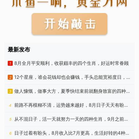
最新发布
8月全月平安顺利，收获颇丰的四个生肖，好运时常眷顾
1
12个星座，谁会花钱却也会赚钱，手头总能宽裕度日，没
2
啥烦恼
做人慷慨，做事大方，夏季快结束前就翻身致富的四种生
3
肖
前路不再模糊不清，运势越来越好，8月日子天天有盼头
4
的生肖
从不混日子，活一天就努力一天的四种生肖，9月之前苦
5
尽甘来
日子过着有盼头，8月收入比7月更高，生活好转的4种属
6