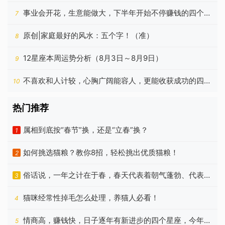
相
事业会开花，生意能做大，下半年开始不停赚钱的四个星
7
座
原创|家庭最好的风水：五个字！（准）
8
12星座本周运势分析（8月3日～8月9日）
9
不喜欢和人计较，心胸广阔能容人，更能收获成功的四个
10
星座
热门推荐
属相到底按“春节”换，还是“立春”换？
1
如何挑选猫粮？教你8招，轻松挑出优质猫粮！
2
俗话说，一年之计在于春，春天代表着朝气蓬勃、代表着
3
希望
猫咪经常性掉毛怎么处理，养猫人必看！
4
情商高，赚钱快，日子逐年有新进步的四个星座，今年更
5