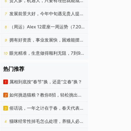
贵人多，机遇大，只要有理想就能成
6
功，未来越来越顺的4个星座
发展前景大好，今年中旬遇见贵人提
7
拔，进步飞快的四种星座
（周运）Alex 12星座一周运势（7.20
8
—7.26）
拥有好资质，事业发展快，困难能摆
9
平，8月富裕的四种生肖
眼光精准，生意做得顺利无阻，7到9月
10
都持续进步的4个生肖
热门推荐
属相到底按“春节”换，还是“立春”换？
1
如何挑选猫粮？教你8招，轻松挑出优
2
质猫粮！
俗话说，一年之计在于春，春天代表着
3
朝气蓬勃、代表着希望
猫咪经常性掉毛怎么处理，养猫人必
4