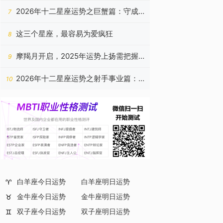
风波暂渡，心舟自稳
2026年十二星座运势之巨蟹篇：守成
7
养晦，静待春归
这三个星座，最容易为爱疯狂
8
摩羯月开启，2025年运势上扬需把握
9
机遇
2026年十二星座运势之射手事业篇：
10
行稳致远，光自心生
白羊座今日运势
白羊座明日运势
♈
金牛座今日运势
金牛座明日运势
♉
双子座今日运势
双子座明日运势
♊