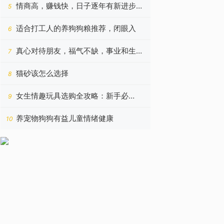
看！
情商高，赚钱快，日子逐年有新进步的
5
四个星座，今年更好
适合打工人的养狗狗粮推荐，闭眼入
6
真心对待朋友，福气不缺，事业和生意
7
蒸蒸日上的四个星座
猫砂该怎么选择
8
女生情趣玩具选购全攻略：新手必
9
读！！！
养宠物狗狗有益儿童情绪健康
10