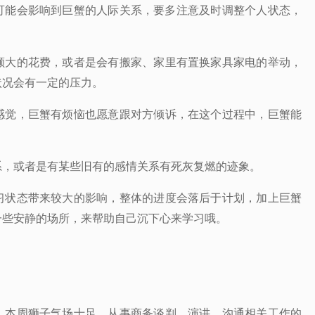
可能会影响到巨蟹的人际关系，要多注意及时调整个人状态，
颇大的花费，或者是会有搬家、家里有置换家具家电的举动，
状况会有一定的压力。
感觉，巨蟹有烦恼也愿意跟对方倾诉，在这个过程中，巨蟹能
系，或者是有某些旧有的感情关系有死灰复燃的迹象。
习状态带来较大的影响，整体的进度会落后于计划，加上巨蟹
一些安静的场所，来帮助自己沉下心来学习哦。
，本周狮子气场十足，从事商务谈判、演讲、沟通相关工作的