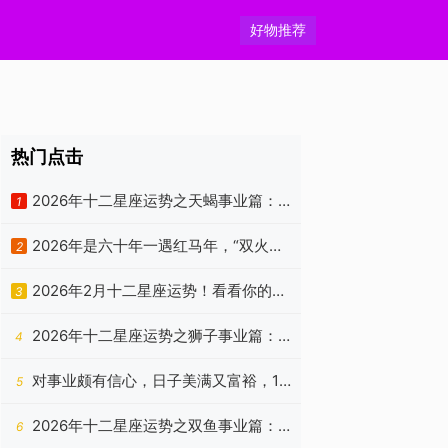
好物推荐
热门点击
2026年十二星座运势之天蝎事业篇：
1
精进向上，独处自洽
2026年是六十年一遇红马年，“双火加
2
身”是福是祸？老祖宗忠告有答案
2026年2月十二星座运势！看看你的新
3
年状态如何？
2026年十二星座运势之狮子事业篇：
4
锋芒所向，自成山海
对事业颇有信心，日子美满又富裕，1
5
月开始半点不缺钱的星座
2026年十二星座运势之双鱼事业篇：
6