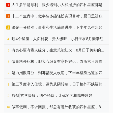
人生多半是顺利，很少遇到小人和挫折的四种星座都是
1
谁？
十二个生肖中，做事情多能轻松实现目标，夏日里进账加
2
快
眼光十分精准，事业和生活满是进步，下半年风生水起的
3
星座
哪4个星座，人面桃花，贵人缘旺，小日子在8月渐渐红
4
火起来
有良心更有贵人缘分，生意总能红火，8月日子美好的四
5
个生肖
做事格外积极，胆大心细又有意外好运，农历六月没啥烦
6
恼的生肖
魅力指数满分，到哪都受人欢迎，下半年翻身迅速的四种
7
生肖
第三季度渐入佳境，运势从阴转晴，日子格外不缺福的四
8
个生肖
原创|玄学提醒：四个秘诀，让你的面相越来越好
9
做事低调，不求回报，却总有意外收获的四种星座，8月
10