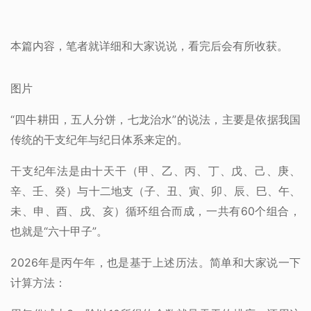
本篇内容，笔者就详细和大家说说，看完后会有所收获。
图片
“四牛耕田，五人分饼，七龙治水”的说法，主要是依据我国
传统的干支纪年与纪日体系来定的。
干支纪年法是由十天干（甲、乙、丙、丁、戊、己、庚、
辛、壬、癸）与十二地支（子、丑、寅、卯、辰、巳、午、
未、申、酉、戌、亥）循环组合而成，一共有60个组合，
也就是“六十甲子”。
2026年是丙午年，也是基于上述历法。简单和大家说一下
计算方法：