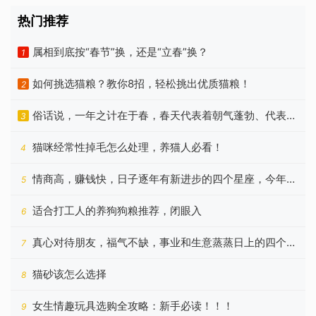
很走运
热门推荐
属相到底按“春节”换，还是“立春”换？
1
如何挑选猫粮？教你8招，轻松挑出优质猫粮！
2
俗话说，一年之计在于春，春天代表着朝气蓬勃、代表着
3
希望
猫咪经常性掉毛怎么处理，养猫人必看！
4
情商高，赚钱快，日子逐年有新进步的四个星座，今年更
5
好
适合打工人的养狗狗粮推荐，闭眼入
6
真心对待朋友，福气不缺，事业和生意蒸蒸日上的四个星
7
座
猫砂该怎么选择
8
女生情趣玩具选购全攻略：新手必读！！！
9