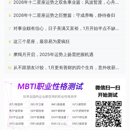
2026年十二星座运势之双鱼事业篇：风波暂渡，心舟自
5
稳
2026年十二星座运势之巨蟹篇：守成养晦，静待春归
6
对事业颇有信心，日子美满又富裕，1月开始半点不缺钱
7
的星座
这三个星座，最容易为爱疯狂
8
摩羯月开启，2025年运势上扬需把握机遇
9
从不跟朋友计较，1月更有善财的四个生肖，意外收获相
10
当多