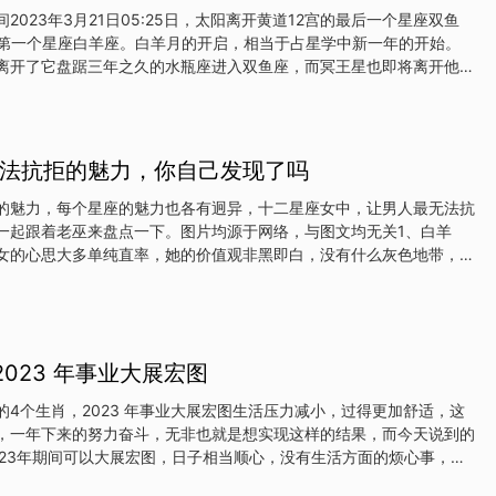
当头。在事业方面，你们将会获得更多的机会和挑战，可以展现自己的
2023年3月21日05:25日，太阳离开黄道12宫的最后一个星座双鱼
和个人生活方面，你们也将会拥有更多的时间和资源，可以开展更多的
的第一个星座白羊座。白羊月的开启，相当于占星学中新一年的开始。
生活乐趣。射手座射手座的朋友从10月26日开始，能走出低谷，迎来
离开了它盘踞三年之久的水瓶座进入双鱼座，而冥王星也即将离开他停
面，你们将会获得
入水瓶座，多少是有点打开新篇章的意味，对12星座来说，这无疑是
那么不妨就趁着白羊月的开启，为自己的新篇章写下美好的第一页吧！
发生在北京时间3月22日01:22，直到3月24日01:21，都是你许下
的好时段，不要错过哦！这是很重要的一次新月，拉上朋友、伴侣一同制
法抗拒的魅力，你自己发现了吗
未尝不可呢。过去的三年里我们总是再“等待”：等春暖花开去旅行，结
缠身锁在工位；等放假了就去看那些买来却没看过的书，结果假期又有
的魅力，每个星座的魅力也各有迥异，十二星座女中，让男人最无法抗
白羊月，不要再等啦，想到什么就立刻去做吧，现在就是最合适的时
一起跟着老巫来盘点一下。图片均源于网络，与图文均无关1、白羊
女的心思大多单纯直率，她的价值观非黑即白，没有什么灰色地带，哪
她依旧能出淤泥而不染，不参与任何勾心斗角的事情，很多男性都容易
、金牛座：勤勉忠诚。金牛女向来都是勤恳的代名词，她们做事踏实而
包揽家务事，待人专一且忠诚，喜欢默默地陪伴在你身边，是大多数男
3、双子座：善变开朗。善变是双子的特性，多变搞怪的性格给人带来
023 年事业大展宏图
她们抱着积极向上的生活态度，充满了对未来的憧憬和渴望，这样开朗
性所喜爱的。4、巨蟹座：体贴顾家。巨蟹女的温和体贴是出了名的，
的4个生肖，2023 年事业大展宏图生活压力减小，过得更加舒适，这
是典型的贤妻良母，对她们来说，家庭是她们生活的重心，甚至可以全
，一年下来的努力奋斗，无非也就是想实现这样的结果，而今天说到的
助，是多数男性心目中的理
023年期间可以大展宏图，日子相当顺心，没有生活方面的烦心事，而
过得有声有色，没啥困难。生肖猴属猴的人聪明伶俐，擅长与人打交