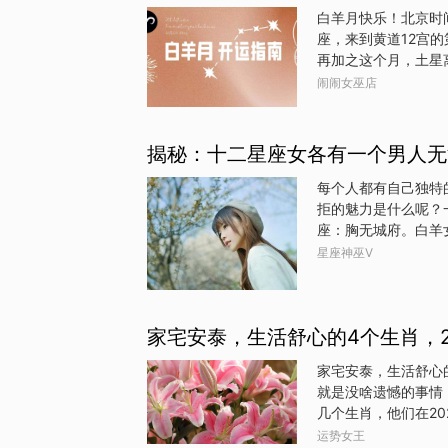
走出低谷，迎来鸿运
白羊月快乐！北京时间
能力和胆识。在家庭
座，来到黄道12宫
活动，享受到更多的
再加之这个月，土星
鸿运当头。在事业方
留十余年的摩羯座进
闹闹女巫店
今年很重要的节点，
另外，今年的白羊座新月
心愿，许下“新”愿
揭秘：十二星座女各有一个男人无
定往后一年的规划也
果春天来了却被工作
每个人都有自己独特
了别的安排……这个
拒的魅力是什么呢？
候。哪怕只有三
座：胸无城府。白羊
怕旁人负能量爆棚，
星座神巫V
被这种魅力折服。2
努力，能毫无压力地
性心中的妻子人选。
家宅安泰，生活舒心的4个生肖，2
机灵鲜活的新鲜感，
乐观的性格是多数男
家宅安泰，生活舒心
母性光环极强的她们
就是没啥遗憾的事情
心全意的在家做贤内
几个生肖，他们在2
是可以把自己的日子
运势女王