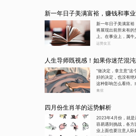
道，他们的自信心从
2023年期间有更
新一年日子美满富裕，赚钱和事业
件事情也都能够有清
生意越做越红火，总
新一年日子美满富裕
肖牛的人生信条是积
将展现出前所未有的
发现细微的机遇，低
上。在事业上，属牛
有什么大事发生，但
时积累的人脉和资源
运势女王
就，晋升和加薪将成
正财还是偏财，都将
人生导师既视感！如果你迷茫混沌
的人在新的一年里将
自己的极限。在事业
“做决定，拿主意”
的尊重。他们将有机
好的决定，也没有绝
人也将迎来新的高峰
这种影响怎么看待。
生活更加富足，也为
谁？在这个时候，一
禽倌
是被你默认为为靠谱
说那些出现在你脑海
四月份生肖羊的运势解析
这里的导师可不是那
人那一种。01想必
2023年4月份，就
也要声明一点，说土
容易遇到挑战，各方
观察、分析、总结的
业上面也要注意人际
人应该很清楚这个点