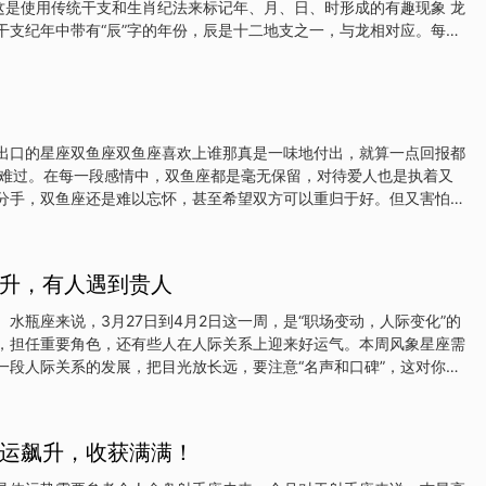
这是使用传统干支和生肖纪法来标记年、月、日、时形成的有趣现象 龙
干支纪年中带有“辰”字的年份，辰是十二地支之一，与龙相对应。每隔
年。 龙月：指的是农历月的地支中也带有“辰”字的月份，即农历三
日中，带有“辰”字的日子被称为龙日。龙时：指的是一天中地支为“辰”
科超介绍，甲乙丙丁戊己
子丑寅卯辰巳午未申酉戌亥为十二地支，它们排列成60个干支组合：
，以此记录年序与日序，如此循环往复。中国农历至今仍沿用干支纪
出口的星座双鱼座双鱼座喜欢上谁那真是一味地付出，就算一点回报都
干支纪法和生肖纪法命名，比如今年为甲辰龙年；农历日按数序纪法和
得难过。在每一段感情中，双鱼座都是毫无保留，对待爱人也是执着又
超说，现在的农历以朔望月作为划分月份的标准，用数字来定月序
分手，双鱼座还是难以忘怀，甚至希望双方可以重归于好。但又害怕再
只是在原地等待，心怀幻想，希望对方能回到自己身边。狮子座狮子座
但是占有欲却特别强，就算是前任，也一直装在心里。这么说吧，跟狮
在TA心里，就已经是自己专属了。狮子座非常难以接受，分手之后的
升，有人遇到贵人
起，那样还不如跟自己复合呢。但碍于面子，狮子座又不好表达，只能
能主动找TA复合。天蝎座天蝎座爱一个人会爱很久，就算是已经分
水瓶座来说，3月27日到4月2日这一周，是“职场变动，人际变化”的
下。但不管对前任多么留恋，天蝎座心里也还是很大怨气，无法自我消
，担任重要角色，还有些人在人际关系上迎来好运气。本周风象星座需
太多，却无法开口说出来，明明想跟对方复合，又不知道如何操作。不
一段人际关系的发展，把目光放长远，要注意“名声和口碑”，这对你未
仅仅局限在心里，要是真和
。加油！双子座双子座事业与金钱：“火”“土”这两颗星会给你带来好运
双子座需要更加“主动”，才会迎来机遇，这种机会包括但不限于担任项
，或者接触到有用的人脉等。其实从这周开始到未来一段时间，你们都
运飙升，收获满满！
展的机会。包括求职中的双子座，一定要机灵一点，变相递过来的橄榄
场上如果上司派你和其他部门合作，别觉得这是苦差事，就算人际上会