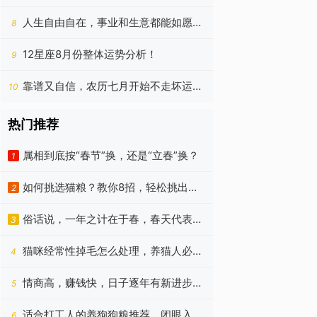
8.9）
人生自由自在，事业和生意都能如愿以
8
偿的四个生肖，今年更好
12星座8月份整体运势分析！
9
靠谱又自信，农历七月开始不走坏运
10
气，赚钱总有大数目的生肖
热门推荐
属相到底按“春节”换，还是“立春”换？
1
如何挑选猫粮？教你8招，轻松挑出优
2
质猫粮！
俗话说，一年之计在于春，春天代表着
3
朝气蓬勃、代表着希望
猫咪经常性掉毛怎么处理，养猫人必
4
看！
情商高，赚钱快，日子逐年有新进步的
5
四个星座，今年更好
适合打工人的养狗狗粮推荐，闭眼入
6