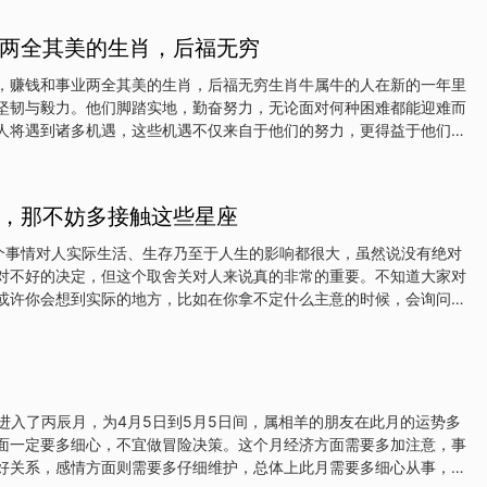
来都让人佩服，而且对于生活的态度始终也都特别的认真，他们在
多的机遇，而且还能够顺利的实现目标，自身的胆量足够大，所以说做每
两全其美的生肖，后福无穷
晰的方向感，能在2023年这一整年内把自己的家庭打点好，还可以让
而言之，他们的日子没啥压力，而且各种各样好事接连发生。生肖牛生
，赚钱和事业两全其美的生肖，后福无穷生肖牛属牛的人在新的一年里
极正派的，而且还非常的有意志力，能够寻找新的乐趣，还能在生活中
坚韧与毅力。他们脚踏实地，勤奋努力，无论面对何种困难都能迎难而
调之中也是一个特别有本领的人，2023全年他们的家宅特别安宁，没
人将遇到诸多机遇，这些机遇不仅来自于他们的努力，更得益于他们平
是自己的事业进步
。通过精准的判断和果断的决策，属牛人将在新的一年里取得显著的成
为他们事业道路上的常态。财运方面，属牛人也将迎来大丰收，无论是
源源不断地涌入他们的口袋，让他们的生活更加富裕美满。生肖虎属虎
，那不妨多接触这些星座
焕发出无尽的活力与创造力。他们勇敢无畏，敢于挑战自我，不断突破
上，属虎人将凭借出色的能力和卓越的领导力，赢得上司的赏识和同事
这个事情对人实际生活、生存乃至于人生的影响都很大，虽然说没有绝对
会参与到更多重要的项目中，展现自己的才华和实力。财运方面，属虎
对不好的决定，但这个取舍关对人来说真的非常的重要。不知道大家对
，无论是投资还是理财，都能获得丰厚的回报。这份财富不仅让他们的
或许你会想到实际的地方，比如在你拿不定什么主意的时候，会询问
他们的未来奠定了坚实的
些人的影子就自动出现在你脑海里了，而这个时候出现在你脑海里的人
或者靠得住的人。是不是你也因此想到了谁对你来说比较重要呢？或者
里的人，是不是也应该可以叫作你人生的某个阶段的导师呢？当然，咱
种导师，是正儿八经的，不是整天吹牛*，自己还没扯正还胡乱教育别
聪明的朋友也想到了，我们这一期要说的是我们的土象星座群体，同时
是进入了丙辰月，为4月5日到5月5日间，属相羊的朋友在此月的运势多
象群体是某某的人生导师，这并不是故意要夸土象，而是他们真的具备
面一定要多细心，不宜做冒险决策。这个月经济方面需要多加注意，事
实际能力。彩虹屁不香，咱们实事求是，身边有要好的土象星座朋友的
好关系，感情方面则需要多仔细维护，总体上此月需要多细心从事，不
，当你拿不定什么主意，