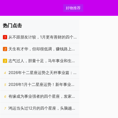
好物推荐
热门点击
从不跟朋友计较，1月更有善财的四个
1
生肖，意外收获相当多
天生有才华，但却很低调，赚钱路上贵
2
人多，烦恼少的3个生肖
志气过人，胆量十足，马年事业和生意
3
一马当先的四个属相
2026年十二星座运势之天秤事业篇：
4
平衡暂失，静待云开
2026年1月十二星座运势！新年事业如
5
何？
有缘成为事业强者的四个星座，发家致
6
富无压力，日子顺利十足
鸿运当头过12月的四个星座，头脑越发
7
灵活，困难消失不见