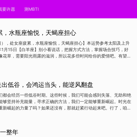
我要许愿
测MBTI
疲累，水瓶座愉悦，天蝎座担心
5日），处女座疲累，水瓶座愉悦，天蝎座担心】本运势参考太阳及上升
5年1月15日【白羊座】别小看说话，把握方式方法，掌握场合技巧，好
像花草，需要阳光雨露的滋润，所以花多些时间给你的爱情吧。有望改
既是对能力的挑战也是收入增加的信号。有跳槽念头但转型时机还没到
己忙碌起来。【金牛座】不想出门瞎混，家才能安定你的情绪，工作结
情人有争执发生，别抓着情人痛处一再重复伤害，退一步谁都好过。想
的店家，最终也不能以合适的价格买回东西。工作效率低，可能是厌班
能走出低谷，会鸿运当头，能逆风翻盘
事挂心无法集中精神。【双子座】可以闲聊的好日子要过去了，新一轮
了！别忘了分些时间给情人，你很久没关注的变化，这对感情不利。理
们都会经历一些低谷时期。这些时候，我们可能会感到失落、无助和绝
你该花还是会花，碰上特殊情况还会多花。没规划好的企划别拿出来乱
能够坚持补充能量，寻求正确的方法，我们一定能够重新崛起。时光在
到时候自打嘴巴
重新崛起的力量了吗？如果还没有，那就赶紧行动起来吧。行了，咱们
说从10月26日开始，哪些星座能走出低谷，会鸿运当头，能逆风翻
朋友从10月26日开始，能走出低谷，迎来鸿运当头。在事业方面，你
，可以展现自己的才华和能力。在家庭和个人生活方面，你们也将会受
运一整年
，能够享受到幸福的生活。狮子座狮子座的朋友从10月26日开始，能