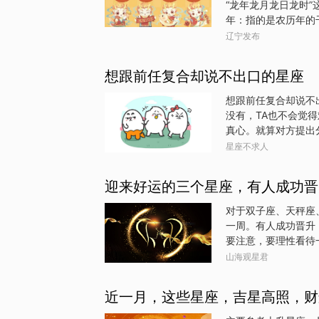
“龙年龙月龙日龙时”
年：指的是农历年的
12年就会出现一个龙
辽宁发布
月。龙日：在干支纪
的时辰，即早上7点到9点。 中国科学院紫金山天文台科普主管王
想跟前任复合却说不出口的星座
庚辛壬癸为十天干，
甲子、乙丑……癸亥
想跟前任复合却说不
年、纪日，农历年按
没有，TA也不会觉
干支纪法命名。王科
真心。就算对方提出
受一次伤害。能做的
星座不求人
对爱情一直很认真，
子座在一起过的人，
迎来好运的三个星座，有人成功晋
恋人又去跟别人在一
旁敲侧击，希望对方
对于双子座、天秤座、
手，自己也还是放不
一周。有人成功晋升
化。心里面想表达的
要注意，要理性看待
过想法归想法，这也
来一个月都会有影响
山海观星君
气，记住，职场上的
目小组长，变相升级
近一月，这些星座，吉星高照，财
会有这种职场向上发
枝，你可别忽视！职