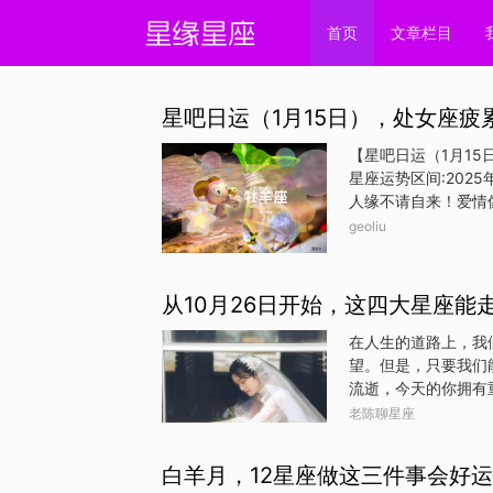
首页
文章栏目
星吧日运（1月15日），处女座
【星吧日运（1月1
星座运势区间:202
人缘不请自来！爱情
善财政状况，新工作
geoliu
的，不如先趁空让自
束就早早回家吧。与
杀价时遇到态度强硬
从10月26日开始，这四大星座
情绪作祟，可能是私
的忙碌生活就要开始
在人生的道路上，我
财计划都只是理论，
望。但是，只要我们
宣传，免得计划破产
流逝，今天的你拥有
还是说运势吧，就说
老陈聊星座
盘。天蝎座天蝎座的
们将会遇到更多机会
白羊月，12星座做这三件事会好
到更多的支持和关爱