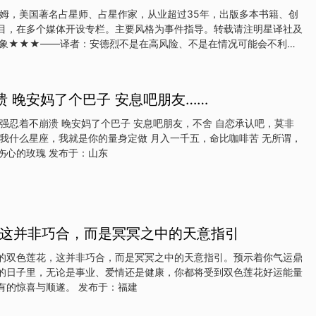
花！但是你们之间有着较多问题，且很难被拒绝！因此，千万别不顾一
罗姆，美国著名占星师、占星作家，从业超过35年，出版多本书籍、创
一定是让你悲伤失望的！而且对方可能还有一些其他的问题，小心被小
目，在多个媒体开设专栏。主要风格为事件指导。转载请注明星译社及
：火元素侍从+ 死神- 星星-解析：你的工作正属于一个转折点！过
象★★★——译者：安德烈不是在高风险、不是在情况可能会不利的
。有时候，勇气出现在最意外的时刻——别人会惊讶，我们自己更是。
火星形成三分相，这个相位就预示着这样的时刻。这个时候，可能会出现
曾经熟悉的场景，提前把自放在自己经常处在的位置。只是，同样的情
溃 晚安妈了个巴子 安息吧朋友……
次你会突然发现，自己不害怕了。也许正式因为你厌倦了这种情况，厌
制，或者，现在你真的觉得，没什么可失去的。不管是哪种情况，你都
了。现在，新的做法是否会让你获得胜利甚至都不重要了。重要的是，
。你开始直面恐惧，而你的恐惧会先败下阵来。也就是说，你比它更强
也有点累，我是午夜伤心的玫瑰 发布于：山东
★★——译者：安德烈
这并非巧合，而是冥冥之中的天意指引
的双色莲花，这并非巧合，而是冥冥之中的天意指引。预示着你气运鼎
的日子里，无论是事业、爱情还是健康，你都将受到双色莲花好运能量
的庇佑，迎来前所未有的惊喜与顺遂。 发布于：福建