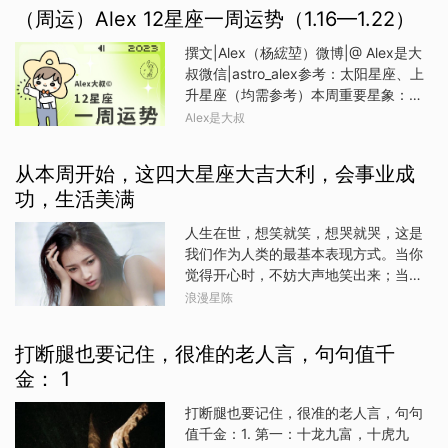
的，有利于结交人脉，为事业进一步发
旺，多有好的机缘。事业运势
（周运）Alex 12星座一周运势（1.16—1.22）
展奠定基石。事业方面，本周也将进入
★★★★事业工作开展顺利，事业上多
美好的阶段，部分人可能会升职加薪，
撰文|Alex（杨綋堃）微博|@ Alex是大
有好的机会。财富运势 ★★★财运平
或者事业方面有新的重任。点赞领取美
叔微信|astro_alex参考：太阳星座、上
顺。感情运势 ★★★情感运势稳定。
好运势金牛座今后七天，对于金牛座来
升星座（均需参考）本周重要星象：在1
健康运势 ★★★★健康运良好；适合
说，新月的美好时光发生在你的事业
月18日，水逆将正式结束，这次水逆从
带有苦味的食物，利于运势。旺运方
Alex是大叔
宫，并且当下你的事业运也是不错的，
2022年12月29日开始，持续到了2023
位：今日利于朝北方出行；南方不宜。
有望从事业中，获得不错的金钱收入。
年的1月18日，在水逆结束之前，水星的
旺运宝贝：玛瑙旺运颜色：红色生肖贵
从本周开始，这四大星座大吉大利，会事业成
涉及合作层面上看，当下也是不错的，
运行速度会逐渐慢下来，因此我们会有
人：蛇生肖虎综合运势 ★★★★生肖
对金牛座来说是，很美好的存在。点赞
功，生活美满
些许——脑子有点反应不过来，不太想
虎的朋友今日运势比较稳定。事业运势
领取美好运势狮子座近七天，对于狮子
热情回应他人，也不想沟通，同时在创
★★★事业工作开
人生在世，想笑就笑，想哭就哭，这是
座来说，水星在你的日常工作的宫位恢
作，创意，灵感这些事情上陷入匮乏，
我们作为人类的最基本表现方式。当你
复顺行，日常工作方面会顺行许多，之
停顿的状态，但过三到五天就会改善，
觉得开心时，不妨大声地笑出来；当你
前有些停滞的内容，本周开始会慢慢地
因为届时水星的运行速度会改善，恢复
感到伤心时，也不要怕别人看见，哭泣
恢复。部分人可能会有升职加薪的可能
浪漫星陈
到正常的轨迹上来。随着水逆的结束，
也是一种解脱。行了，咱们还是继续说
性。新月发生在你的合作宫，事业方
我们也开始重新评估，我们在水逆前和
运势吧，就说说从本周开始，哪些星座
面，合作运是不错的，适合协商洽谈与
水逆期间所产生的想法是不是具有可实
打断腿也要记住，很准的老人言，句句值千
大吉大利，会事业成功，生活美满了。
工作方面，会有不错的成果。点赞领取
时性，以及何时推进执行，直到2月份开
金： 1
金牛座金牛座的朋友从本周开始，大吉
美好运势摩羯座近七天，水星位于你的
始，许多人也许就有房屋上的变化，比
大利，你们会努力让自己变得机智聪
命宫恢复顺行，当下个人的运势
如搬家，装修，是不是跟人合租，是不
打断腿也要记住，很准的老人言，句句
明，反应敏捷，因为你们知道，这样才
是跟伴侣同居，或者是是不是交易，以
值千金：1. 第一：十龙九富，十虎九
能善于抓住机会。当福气降临，你们的