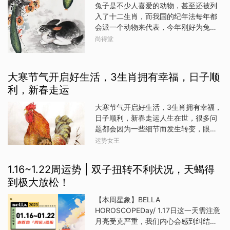
要靠等待，才会有好结果。但是，等
兔子是不少人喜爱的动物，甚至还被列
买东西的方式来弥补内心空缺。尤其对
运势多表现不太理想，易招惹一些不必
待，并不意味
入了十二生肖，而我国的纪年法每年都
美感强烈的你来说，一场浪漫风格的购
要的麻烦缠身。事业：事业工作运上会
会派一个动物来代表，今年刚好为兔
物就像一场疗愈仪式，买书、买香氛、
有一定的阻力，心情难以顺畅。财运：
年，相关的年货和商品早已被摆上橱
买手作饰品，仿佛可以让你找回安全
尚得堂
此日不宜求财，防止损耗。感情：注意
窗，而各种新春贺词也开始流行起来，
感。然而，这种花钱方式虽然短暂有
感情方面的沟通方式，防止口舌争端。
怎么把兔年的元素融入其中，就要看小
效，却容易让你在日后后悔、罪恶感更
健康：注意呼吸道、肚腹方面的健康维
伙伴们的智慧了。兔年新春贺词推荐①
深。建议你转向创作性活动（如写字、
护；适合清淡的素食，利于运势。方
大寒节气开启好生活，3生肖拥有幸福，日子顺
兔年决心抱金砖，试看能否奋斗干。敢
画画或音乐）释放情感，也可找信任的
位：此日利于朝北方出行；南方不宜。
利，新春走运
想敢干功到自成，只争朝夕勇奔前程。
朋友倾诉，不让情绪只靠购物宣泄。
旺运宝贝：玛瑙旺运颜色：红色生肖贵
兔年定要换新颜，财富收入翻连番。祝
人：蛇虎：综合运势：生肖虎的朋友在
大寒节气开启好生活，3生肖拥有幸福，
你新一年喜气洋洋，好运连连！②兔年
今天遇事可以说难以顺心，而且很容易
日子顺利，新春走运人生在世，很多问
春节拜年早，欢欢喜喜过新年；春联抒
招惹是非灾祸临身；建议此日凡事不可
题都会因为一些细节而发生转变，眼下
写福寿禄，平平安安吉祥年；美酒溢满
强出头，低调为宜。事业：事业工作上
天越来越冷了，也是一个瑞雪兆丰年的
运势女王
如意杯，红红火火好运年；真挚祝福伴
宜稳不宜动，应冷静的对待一些突发状
好时节，今天说到的三个生肖，他们能
温暖，团团圆圆幸福年！③兔年送头
况。财运：此日财运多不稳定，容易出
在大寒节气期间开启自己的好运气，从
兔，全家乐悠悠。兔蹄为你开财路，兔
1.16~1.22周运势 | 双子扭转不利状况，天蝎得
现大的开支，需注意守财。感情：感
新春佳节之日起，不会再走下坡路，而
尾为你拂忧愁，兔耳为你撞鸿运，兔背
到极大放松！
且圆满的实现了目标，能够赚钱，还能
为你驮康寿，让这头兔伴你左右，你不
够稳住自己的人生，从此亲自掌舵，顺
兔也兔!④金鼠辞旧岁，金兔报春时，我
【本周星象】BELLA
利的实现价值，还能够找到自己真正的
携全家祝福尊敬的阁下：新春快乐，万
HOROSCOPEDay/ 1.17日这一天需注意
光明未来。属猴人属猴的人格外的聪
事如意！⑤祝你兔年快乐，洋洋得意;晦
月亮受克严重，我们内心会感到纠结、
明，他们的性格非常圆滑，但却也有着