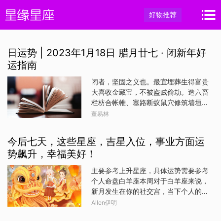
好物推荐
日运势 | 2023年1月18日 腊月廿七 · 闭新年好
运指南
闭者，坚固之义也。最宜埋葬生得富贵
大喜收金藏宝，不被盗贼偷劫。造六畜
栏枋合帐帷、塞路断蚁鼠穴修筑墙垣作
厕等。忌上任经商移出诸事，又忌架造
董易林
屋宇。生肖鼠综合运势 ★★★★生肖
鼠的朋友今日运势比较平顺。事业运势
今后七天，这些星座，吉星入位，事业方面运
★★★事业工作开展平稳。财富运势
势飙升，幸福美好！
★★★财运平顺。感情运势 ★★★感
情运平稳。健康运势 ★★★健康平
主要参考上升星座，具体运势需要参考
顺；适合带有辣味的食物，利于运势。
个人命盘白羊座本周对于白羊座来说，
旺运方位：今日利于朝西方出行；东方
新月发生在你的社交宫，当下个人的社
不宜。旺运宝贝：金旺运颜色：白色生
交运也是不错的，况且，水星位于你的
Allen伊明
肖贵人：鸡生肖牛综合运势
第十宫恢复顺行。当下的社交运是很棒
★★★★★生肖牛的朋友今日的人脉