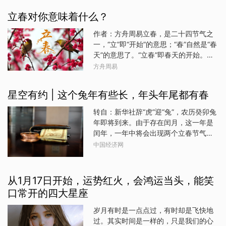
中，让她的读者翻开年历就会有所收
有一辛，没有其他杂气，目的更为明
获、有所启发。中文版的时间和星象按
立春对你意味着什么？
确，冲突毫不留情。在这样一个充满冲
照国内时区调整为北京时间，星象提示
突矛盾的「六冲之月」里，普通百姓，
作者：方舟周易立春，是二十四节气之
翻译为中文语言，由星译社全程跟进审
能做的就是行事谨慎，万事小心。白露
一，“立”即“开始”的意思；“春”自然是“春
核及校对，确保数据和内容的准确无
在二十四节气中是一个变化的节气。这
天”的意思了。“立春”即春天的开始。
误，方便国内读者使用。年历不仅可以
段时间，尽可能做一些善事交运，为自
2023年立春是阳历2月4日10点43分，
用来记录预约、日程、约会，也是全年
方舟周易
己积累福德。01白露之所以叫白露，是
从易经命理的角度上看，此意味着2023
星象的蓝图，帮助大家更自信、更热情
因为日夜温差开始变大，晚上气温下降
癸卯兔年春天的开始，即癸卯兔年木旺
地度过每一天。年历适用于十二星座，
星空有约 | 这个兔年有些长，年头年尾都有春
得比较急促，令环境形成一些白色的露
的季节到来了，而这又将对你意味着什
日常可以配合苏珊的年运、月运、周
珠。进入秋天，以燥为主气，燥易伤
么呢？一、甲乙木日出生者。若生春
运、日运使用，仿佛苏珊就是你的私人
转自：新华社辞“虎”迎“兔”，农历癸卯兔
肺、耗人津液，肺气容易受到干扰，容
冬，有木过旺之嫌，需防破耗钱财，情
占星师。·202
年即将到来。由于存在闰月，这一年是
易出现感冒、鼻敏感，各种干燥等等不
感不顺等。若生夏秋，木有制化，利考
闰年，一年中将会出现两个立春节气，
适症状，也就是典型的“秋燥”。肺是人体
学求职，利名气升迁，旺财旺桃花等。
即“一年两头春”。2023年1月22日进入
中国经济网
最娇贵的器官，立秋后的天气变得干
二、对丙丁火日出生者。若生春冬，有
农历癸卯年，到2024年的2月10日将迎
燥，自然很容易伤肺。尤其要注意老人
木旺火塞之嫌，事业上易生阻滞，有志
来下一个农历新年——甲辰年。细心的
家，在秋季与冬季间很容易有肺部病
不展等。若生夏秋，木火两旺，事业平
公众会发现，农历癸卯年包含了两个立
症。02白露过后，正式进入阴历辛酉月
从1月17日开始，运势红火，会鸿运当头，能笑
平，求财需防判断失误而失财等。三、
春节气，即癸卯年的正月十四立春
份了，十二生肖各自要注意什么呢？鼠
口常开的四大星座
对戊己土日出生者。若生春冬，有木旺
（2023年2月4日）和同年腊月二十五立
要努力重新振作，好机会不可错过；牛
土虚之嫌，事业上易生压力，求财易烦
春（2024年2月4日）。民间称这种现象
别争面子，凡事豁达；虎
岁月有时是一点点过，有时却是飞快地
心事缠身等。若生夏秋，主事业上得贵
为“一年两头春”，也称“双春年”。“一年
过。其实时间是一样的，只是我们的心
人相助，见发财、加薪、重用或升职