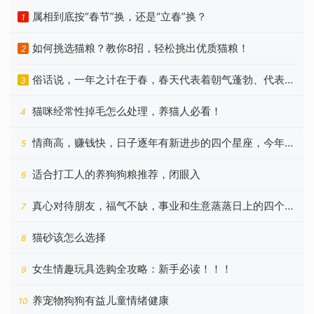
属相到底按“春节”换，还是“立春”换？
1
如何挑选猫粮？教你8招，轻松挑出优质猫粮！
2
俗话说，一年之计在于春，春天代表着朝气蓬勃、代表着
3
希望
猫咪经常性掉毛怎么处理，养猫人必看！
4
情商高，赚钱快，日子逐年有新进步的四个星座，今年更
5
好
适合打工人的养狗狗粮推荐，闭眼入
6
真心对待朋友，福气不缺，事业和生意蒸蒸日上的四个星
7
座
猫砂该怎么选择
8
女生情趣玩具选购全攻略：新手必读！！！
9
养宠物狗狗有益儿童情绪健康
10