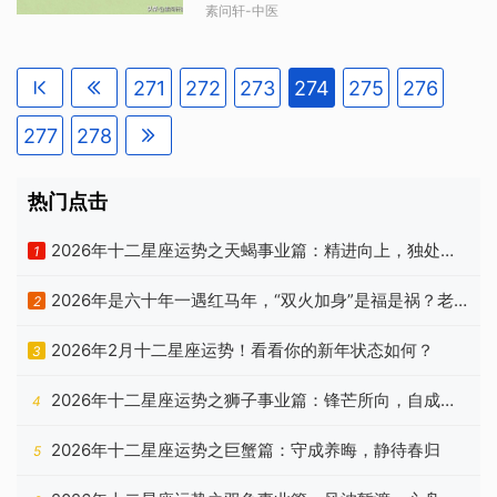
照惯例，每年春节我都会写篇“太岁”的文
素问轩-中医
章，意在提醒屏幕前的鼠牛虎兔龙蛇马
羊猴鸡狗猪。。。。咳咳，各位动物
们。虽然咱已经成“精”了，但人生路漫
271
272
273
274
275
276
漫，还不能掉以轻心！这不，掐指一
算，下周就是大年初五，拜太岁的日子
277
278
越来越近，癸卯年各位动物的运势，今
天给你们一并说清！一、先说说who is
太岁？聪明的中国古人，用12个动物分
热门点击
别代表每一年，称为“十二生肖”。又在十
二生肖上面，分别从1—10安了一个数
2026年十二星座运势之天蝎事业篇：精进向上，独处自
1
字：甲、乙、丙、丁、戊、已、庚、
洽
辛、壬、癸。于是数字1—10与12只动
2026年是六十年一遇红马年，“双火加身”是福是祸？老
2
物，有了60个奇妙的组合，也就是我们
经常说的“六十甲子”。“始于甲子，终于
祖宗忠告有答案
2026年2月十二星座运势！看看你的新年状态如何？
3
癸亥。”一个轮回需要六十年，称为一甲
子。古人认为，岁月轮回是按这个六十
2026年十二星座运势之狮子事业篇：锋芒所向，自成山
4
甲子，每年都有一个当值年神灵，称之
为——太岁。问题来了，谁是太岁？“太
海
2026年十二星座运势之巨蟹篇：守成养晦，静待春归
岁神”，是“本命太岁”和“流年太岁”的总
5
称， 是源于先民们