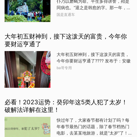
仆乃以磨蝎为命。平生多得谤誉，殆是
业兴生肖兔性格温和，心地善良，总是
想想这些关键词：丰裕、成长、财富、
同病也。”退之是韩愈的字。那一年，苏
以真诚和友善对待身边的每一个人。这
乐观、慷慨、智慧、信念。这颗富裕之
轼读到韩愈的《三星行》，恍然找到了
国是直通车
种美好的品质为他们赢得了广泛的人
星的力量为生活带来提升，所以木星的
自己和偶像命途多舛的“根源”——我们都
缘，也为他们积累了丰富的贵人资源。
动态是要关注的。跟随木星动态可以帮
是摩羯座啊。别怀疑，用星座分析运势
今年，生肖兔的贵人运格外旺盛。在工
我们理解要在哪里努力，成长要关注什
与性格，并非近几十年才从西方传入的
作中，贵人会为他们提供展示才华的平
大年初五财神到，接下这泼天的富贵，今年你
么，随着生活的发展可以期待什么。木
新鲜事。在唐宋时期，中国已有十二星
台，帮助他们解决遇到的难题，让他们
要财运亨通了
星帮我们成长、成功，了解它的节奏和
宫。只是当时译名尚未统一，摩羯常被
的能力得到充分发挥，事业蒸蒸日上。
时机在实现期待和梦想时大有用处。知
写为“磨羯”“磨竭”“磨蝎”。苏轼之所以被
随着事业的顺利发展，收入自然
大年初五财神到，接下这泼天的富贵，
道木星所在星座、宫位，可以阐明木星
“盖章认定”为摩羯座，还因为他的出生日
今年你要财运亨通了???? 发布于：安徽
将加持的生活主题，当你参与或从事这
期有明确记载——景祐三年十二月十九
ba哥专用
些主题时，木星会施展它的魔法。木星
日卯时，即公历1037年1月8日清晨。
平均在每个星座十二个月，我们可以将
眉山三苏祠博物馆。中新社记者 刘忠俊
星座认为是木星做任务的风格，所以每
摄 这段对摩羯座的吐槽，源自《东坡志
次木星改变星座，也改变了木星带来成
林·命分》。这位一生写下四十多个“呵
长和富足机遇的风格。2022年5月以
呵”，“上可陪玉皇大帝，下可以陪卑田院
必看！2023运势：癸卯年这5类人犯了太岁！
乞儿”的乐天派，历经宦海沉浮，饱受人
破解法详解在这里！
生之苦。妻子王弗“十年生死两茫茫”，
“一生辛苦，万里追随”的朝云也“如梦幻
快过年了，大家春节都有计划了吗？每
泡影”，功业是“‌黄州、惠州、儋州”‌，满
年春节最热门的话题，除了春节档热门
肚皮装的是“不合时宜”，是“平生文字为
电影，去某某地旅游，就是“太岁”了！按
吾累”“我被聪明误