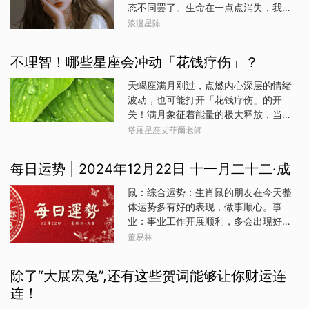
两头春”是中国农历历法中闰年时出现的
态不同罢了。生命在一点点消失，我们
等。四、对庚辛金日出生者。若生春
现象。中国天文学会会员、天津市天文
要抓住每一次机会，让自己幸福啊。行
浪漫星陈
冬，为财旺身弱之象，求财略有点操劳
学会理事杨婧解释说，目前国际通用的
了，咱们还是说运势吧，就说说从1月17
或辛苦，感情易有烦心等。若生夏秋，
公历和中国的二十四节气都是依据太阳
日开始，哪些星座运势红火，会鸿运当
为身旺财旺之象，利投资求财，利婚姻
不理智！哪些星座会冲动「花钱疗伤」？
运行规律，即回归年编制的，所以立春
头，能笑口常开哦。金牛座金牛座的朋
感情等。五、对壬癸水日出生者。若生
节气在公历年中的日期基本固定，绝大
友从1月17日开始，运势红火，你们虽然
春冬，
天蝎座满月刚过，点燃内心深层的情绪
多数年份为2月4日，个别年份为2月3日
看上去有点憨，但是其实心里明白得
波动，也可能打开「花钱疗伤」的开
或2月5日。因此从公历来说，不论是平
很，只是有些事不愿意计较，有些人不
关！满月象征着能量的极大释放，当压
年365天还是闰年366天，每年都会出
愿意得罪罢了。天秤座天秤座的朋友从1
抑许久的情感找不到出口，有些星座就
塔羅星座艾菲爾老師
现一次立春节气，24个节气也都只出现
月17日开始，鸿运当头，你们是那种懂
容易转向物质消费，透过血拼来转移注
一次。而农历是按照月亮朔望变化编制
得随机应变的人，不管面对什么状况，
意力、寻求慰藉。虽然短暂的快乐可以
的，一年的天数是354天或355天，比
每日运势 | 2024年12月22日 十一月二十二·成
都有自己的解决办法，不能说万无一
缓解不安，但若不节制，恐怕月底帐单
公历一
失，起码能控制住。射手座射手座的朋
比情绪还令人崩溃！以下四个星座在这
鼠：综合运势：生肖鼠的朋友在今天整
友从1月17日开始，笑口常开，你们在面
段期间特别要小心冲动购物、情绪性消
体运势多有好的表现，做事顺心。事
对不利局面的时候，能够做到果断改变
费的陷阱，找出花钱背后的情绪根源，
业：事业工作开展顺利，多会出现好的
策略，用适合自己的方式去做事，应该
才是真正疗愈之道。请同时参考太阳、
商机。财运：利于投资、合作求财之
董易林
能取得不错的成绩。双鱼座双鱼座的朋
上升星座。双鱼座感性泛滥，购物成了
事。感情：感情稳定。健康：健康平
友从1月17日开始，金玉满堂，你们有取
心灵安慰天蝎满月与你的水象能量共
顺；适合甜品，利于运势。方位：此日
得成功的能力，只不过没有一定成功的
除了“大展宏兔”,还有这些贺词能够让你财运连
振，让你这段期间情绪特别敏感，也容
利于朝东南方出行；西北方不宜。旺运
把握。如今好运来到，它给了你们勇
易被小事触动。你可能因为友情疏离、
连！
宝贝：玉石旺运颜色：黄色生肖贵人：
气，所以大胆去实现梦想吧。很多事都
恋人冷淡或职场冷暴力而受伤，转而用
龙牛：综合运势：生肖牛的朋友在今天