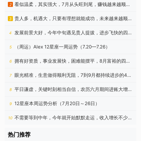
看似温柔，其实强大，7月从头旺到尾，赚钱越来越顺手
2
的生肖
贵人多，机遇大，只要有理想就能成功，未来越来越顺的
3
4个星座
发展前景大好，今年中旬遇见贵人提拔，进步飞快的四种
4
星座
（周运）Alex 12星座一周运势（7.20—7.26）
5
拥有好资质，事业发展快，困难能摆平，8月富裕的四种
6
生肖
眼光精准，生意做得顺利无阻，7到9月都持续进步的4个
7
生肖
平日谦虚，关键时刻相当自信，农历六月期间进账大增的
8
生肖
12星座本周运势分析（7月20日～26日）
9
不需要等到中年，今年就开始默默走运，收入增长不少的
10
星座
热门推荐