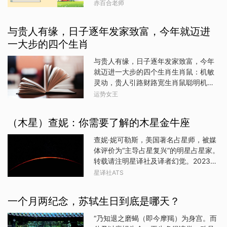
气扬长而去，好运扬眉吐气;阳春白雪漂
压抑，情绪起伏不定，与人沟通不畅，
赤百合老师
让人欣赏的一面，他们做人做事都比较
亮，洋洋洒洒纳福;万事阳关大道。春节
此时水星状态不稳，月亮状态不佳，所
坦率大度，再加上自己在事业场上有很
增加财运的吉利话1.摇钱树，摇一摇，摇
以大家会非常情绪化，特别是固定宫
好的人脉关系，这样一来自然不会为自
与贵人有缘，日子逐年发家致富，今年就迈进
下满地金财宝；招财
（金牛、狮子、天蝎、水瓶），不适合
己的现实而发愁，他们将能够用自己的
一大步的四个生肖
谈判聊重要事情，可以做静心、冥想、
耐心和细心换来人生成就，很多成果都
看书或者不重要的事情，较适合摸鱼。
理想，今年的大寒节气会是他们的转折
与贵人有缘，日子逐年发家致富，今年
Day/ 1.18日水星开始顺行，且太阳在摩
点之一，从这一天开始他们的日子过得
就迈进一大步的四个生肖生肖鼠：机敏
羯座合相了冥王星，摩羯座能量被集中
更加顺心，而且日子格外的充实富裕，
灵动，贵人引路财路宽生肖鼠聪明机
点燃与启动，我们会感觉一下顺畅起
没有太大的经济压力，能够赚大钱还能
灵，反应敏捷，有着超强的适应能力和
运势女王
来，随着水星在摩羯座顺行，基本宫
够改变各种各样的困难，眼下的困境就
洞察力。他们善于捕捉生活中的细微机
（白羊、巨蟹、天秤、摩羯）会感觉思
能因此而解决，相信在这样一个冬天
会，对各种信息也格外敏感。凭借着这
路一下变得清晰，内心有种强烈的笃定
（木星）查妮：你需要了解的木星金牛座
里，他们是特别好运的人。属马人属马
份机灵劲儿，生肖鼠总能结识到各行各
感，又因冥王合相太阳，我们很可能会
的人很温和，看起来很有野心
业的能人。今年，他们与贵人的缘分愈
查妮·妮可勒斯，美国著名占星师，被媒
做出一些重大决定，对某些事情有深刻
发深厚。贵人或许是职场上的前辈，给
体评价为“主导占星复兴”的明星占星家。
的领悟与超然的见解。而且这一天对土
予他们宝贵的经验和指导，让他们在工
转载请注明星译社及译者幻觉。2023年
象星座（金牛、处女、摩羯）非常有
作中少走弯路，快速晋升；也可能是生
5月17日到2024年5月25日木星位于金
利，会有强烈的自我意识主张，被委派
星译社ATS
意场上的合作伙伴，为他们带来新的项
牛座，这是十二年里，富足与智慧之星
重要任务或得到一些重要信息，请土象
目和商机。在贵人的引领下，生肖鼠能
木星第一次进入金牛座，敦促我们养育
星座们多做关注，基本宫朋友们也会有
一个月两纪念，苏轼生日到底是哪天？
够精准地把握投资方向，大胆尝试新的
自己的富裕花园。木星怎样帮我们实现
明显感受。这一天对我们会有极大影
领域，财富如潮水般涌来，日子越过越
期待和梦想木星是太阳系大佬，古典占
响，感觉一下豁然开朗，心中如同吃下
“乃知退之磨蝎（即今摩羯）为身宫。而
红火。生肖兔：温和善良，贵人助力事
星视为“大福星”，木星与一切扩张相关。
定心丸，当然也容易