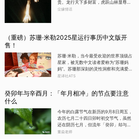
及工作上是不是变动，包括跟上级谈
贵。龙行天下多财富，虎跃山林显尊
状态会更好，这也能为自己带来财富和
判，跟他人合伙做生意，是不是要创业
贵。2. 第二：男怕属鸡，女怕属羊。男
尘缘情话
事业上的成功哦。处女座处女座的朋友
这些事情有进一步的决策。在水逆结束
子属鸡多波折，女子属羊路坎坷。3. 第
从本周开始，大吉大利，你们做人有智
的同一天，太阳跟冥王星出现了互动，
三：燕来筑巢家运好，燕子临门福气
慧，做事有远见，同时也比较理性和冷
这个星象代表——
到。4. 第四：龟寿延年福泽长，家中有
静。在未来的日子里，你们要发挥出自
龟寿安康。5. 第五：牛勤致富田产丰，
（重磅）苏珊·米勒2025星运行事历中文版开
己的实力，让自己遇到更多机遇，获得
勤劳如牛财富涌。6. 第六：蛇灵聪慧财
更多的成就感，促进事业和个人发展
售！
路广，灵蛇聪慧觅财方。7. 第七：女不
吧。双鱼座双鱼座的朋友从本周开始，
生十五，女子十五降世多波澜。8. 第
苏珊·米勒，当今最受欢迎的世界顶级占
大吉大利，你们性格开朗，勇敢果敢，
八：十五的官，十五男降世仕途宽。9.
星家，被无数中文读者爱称为“苏珊妈
充满活力。而这样的性格也会在接下来
第九：碗不扣桌礼当先，碗具摆放有规
妈”。苏珊那深刻的灵性洞察和充满爱意
的日子里，带来好运和成功，让自己在
范。10. 第十：歪头斜脑运不济，端正身
的文字，照亮过无数读者的内心。苏珊
星译社ATS
事业和生活中更加得心应手，也能收获
姿好运随。11. 第十一：借物需还情长
出身于占星世家，作品和解读享誉全
更多的幸福吧。双子座双子座的朋友从
远，有借有还情谊绵。12. 第十二：欺人
球，每年推出的星座年历都会被全球读
本周开始，大吉大利，你们做人
癸卯年与辛酉月：「年月相冲」的节点要注意
者，终被欺，莫要欺人自遭欺。13. 第十
者抢购和收藏。10月13日，苏珊在北京
三：二人不看井，双人看井防危险。 发
什么
今日美术馆首次发布并签售中文版2025
布于：北京
年星座年历，和大家分享自己的所想所
今年的白露节气在新历的9月8日周五，
感。苏珊提到，2025年是特殊的一年，
农历七月二十四日卯时初交节气，虽然
重量级的星体接连发挥影响，会成为许
还在阴历七月，但流年「癸卯」却与流
多人的转折之年，获得一期一遇的珍贵
月「辛酉」这相邻的两柱形成了非常直
董焱老师
经历。她将最精炼的解读呈现在年历当
接的「卯酉冲」。另外「酉」中藏干仅