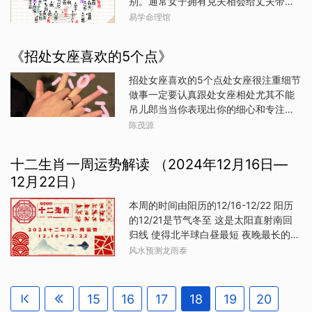
别。通常女子拥有克夫相会给丈夫带来
小日子过得越来越舒服了。生肖鸡属鸡
投资理财方面取得了丰厚的回报。无论
厄运，使夫妻双方的感情破碎，家财散
的朋友从1月25日开始，财运还不错，有
易学命理馆
是正财还是偏财，都源源不断地涌入他
尽。那么你知道女人克夫痣都长在哪里
了金钱的支撑，你们能够大大改善自己
们的口袋，使得他们的生活富裕且无压
吗？眉眼克夫痣与额头克夫痣的命运差
的生活物质条件，能去买大部分自己想
《招处女座喜欢的5个点》
力。生肖龙生肖龙在近期也是好运连
异大吗？下面一起来了解下吧。一、额
买的东西，还真是让人羡慕啊。欢欢喜
连，事业和财运都呈现出蓬勃发展的态
头克夫痣都有哪些？额头痣：太阳穴部
喜过新年，亲朋好友来团圆。大年三十
招处女座喜欢的5个点处女座很注重细节
势。根据权威机构发布的运势预测，属
位在相学上称做“迁移宫”，也称之为“驿
熬年夜
做事一定要认真跟处女座相处尤其不能
龙人在职场上如鱼得水，能够充分发挥
马宫”，可以显示出一个人的远行、旅
吊儿郎当当你表现出你的细心和专注就
自己的才能和潜力。他们不仅得到了上
游、升迁及移民等讯息。额头暗示亲
会让处女座更加欣赏你处女座喜欢实用
陈茂源
司的赏识和同事的尊重，还成功获得了
情、整体运。这些痣其实也是预示着家
和有用的事物无论你送的礼分享的文章
升职加薪的机会。同时，生肖龙的财运
庭背景的痣。1、君王夫。大贵之痣，但
还是短视频都要有的放矢能解决他们的
也十分旺盛，无论是投资还是创业，都
十二生肖一周运势解读 （2024年12月16日—
是损伤丈夫父母健康。2、九夫。克夫，
问题能开导他们在生活和工作上的一些
能取得令人瞩目的成就。生肖猴生肖猴
一生中婚姻多变，结婚数次。3、妨父
12月22日）
困惑和疑虑不要太阳春白雪实用和有用
在近期同样迎来了好运的洗礼。他们聪
母。妨碍父母，对父母不利。4、少奴。
的建议才是处女座需要的处女座比较注
明机智，善于把握机会，总是能够在关
本周的时间由阳历的12/16-12/22 阳历
勤俭持家之人，遇事情要亲力亲为。5、
重个人空间和时间也许下了班就不会回
键时刻脱颖而出。根据专业网
的12/21是节气冬至 这是太阳直射南回
再嫁，为改嫁之相。6、害亲。不利于亲
工作微信也许假期就人间消失因此尊重
归线 使得北半球白昼最短 夜晚最长的日
人。7、妨父妨夫。对父亲和丈夫不利。
处女座的个人空间和时间很重要不要总
子冬至过后 白天的时间就会逐渐增长 所
8、客死。嫁到外地，关山阻隔，客死他
风水预测龙雨泰
是去打探适当的边界感才会让处女座更
以气运上呈现阴极阳生的状态 也就是所
乡。9、损夫。损害丈夫，为克夫相。
加喜欢你处女座喜欢谦虚和谨慎的人在
谓的冬至一阳生 在过去 冬至节气是计算
10、产厄。容易在生育上出问题，难产
处女座面前不要装不要表现你多有能耐
二十四节气的起点 亦是岁之计算起点所
或者有妇科病如盆腔炎、附件炎、输卵
15
16
17
18
19
20
只会让处女座烦跟处女座相处要表现你
以在习俗中 才会有冬至吃汤圆 就是多一
管问题、宫颈炎、巧克力囊肿，无法为