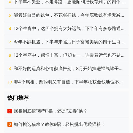
下半年不失业，不走弯路，更能顺利把钱存到手的四个生
4
肖
能管好自己的钱包，不花冤枉钱，今年底数钱有增无减的
5
生肖
12个生肖中，这四个拥有大好运气，下半年有多条路通向
6
成功
今年不缺机遇，下半年来临后日子富裕美满的四个生肖，
7
啥都顺
12个星座中，感情丰富，但却专一，连带着运气也不错的
8
是谁？
和不好的运势和心情彻底告别，8月开始掉进福气罐子的
9
四个生肖
哪4个属相，既聪明又有自信，下半年收获金钱地位不亦
10
乐乎
热门推荐
属相到底按“春节”换，还是“立春”换？
1
如何挑选猫粮？教你8招，轻松挑出优质猫粮！
2