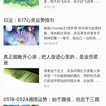
多，既不好飞出去，也不好飞进来，才
路高歌马年对于生肖马来说，无疑是如
会，和一种“既来之则安之”的整体氛围。
惊觉，水星逆行到最后一周了……水星将
蓝蓝占星
鱼得水的一年。他们本身就充满活力，
你甚至可能在这个月第一周感到有点无
会在本周四，也就是4月25日恢复顺
热情洋溢，对生活有着积极向上的态
聊。然而，在第二周开始之前会明显好
行，从上周后期到本周初，速度越来越
度。在马年全新开局之际，生肖马更是
日运：6.17心灵运势指引
转，生活的许多领域都充满机会。你可
慢，一些水逆的感觉又开始出现。之前
干劲十足，全身心地投入到工作和事业
能会惊讶于一个“全新的开始”，一个你曾
没有解决好的问题，或者是某些重新联
中。他们善于把握时机，能够快速适应
插画/小smile文/塔罗师 明月残弓如需转
经放弃的盈利机会。这可能是任何事
系的人，又或者是一些萦绕在心头的想
市场的变化，凭借灵活的头脑和果断的
载，请勿标注原创，并且署名作者名字
情，从投资到销售到商业创意。你可能
法，不时都会冒出来让我们去面对。而
决策力，在竞争激烈的商业环境
和神叨酱----每天，给自己一点时间，静
认为这不会成功，但三月份的变化需要
且速度几乎停滞的水星这一次还受到了
下来，关注自己的内心。每日心灵指
神叨酱塔罗
你立即采取行动，让事情重新开始——
北交点的影响，我们很容易在回顾过去
引，只是一些小小的建议，当你去做
这一次的发展轨迹十分强大。与此同
的事情时，对未来产生很大的渴求，一
了，会有意想不到的收获。---【玛雅图
时，与项目上合作过的某人的互动看起
真正能敞开心扉，把人放进心里的，是这些星
时浮想联翩，一时又低叹good old days
腾指引】在今天大家如果有空也可以绘
来“此路不通”，因为你们之间的问题没有
已经过去了。忽上忽下的情绪，近日会
座
画今日的图腾，会有一定的疗愈、并且
办法解决。即便如此，这也可能是一件
影响很多人。而继上周木星接纳火星
带来好运的功效哟~图腾：kin135 超频
好事，因为它可以让你找到另一个更好
强者这个定义，其实对我们大多数人来
后，木星也非常难得地接纳了土星。木
的蓝鹰解析：今天是非常适合你规划一
沟通的人。在3月
讲是一个比较模糊的概念，同时但凡我
星和土星的能量贯通，就像“乐观和古板”
下未来的一天。只要你静下心来，你能
们把这些类似的词提出来，比如强、
的联合。“乐观和放大”居然和“顽固与收
很清晰的分析和预测出未来会发生什
弱、高、低、好、坏等等，比较思维就
缩”携手了，可想而之将会有更多的压力
禽倌
么，事情会向着什么方面发展！另外在
会出现。而这个比较思维又是一个很有
和突破接踵而至。而且这一次是木星在
今天，你也可以试着观想一下，达成目
意思的逻辑，比某强会增强一点自信，
金牛座的时候，得到在双鱼座的土星力
标后的未来会如何，这对你实现目标也
0518-0524感情运势：始于颜值，但忠于三观
比某弱就自卑一点点，比较思维，是群
量，乐观和抗衡，都跟钱财、能源、个
很有帮助哦！【神谕卡占卜指引】保持
体动物在群体中的一种价值树立、奠
人价值、梦想有关，对于个人来说，现