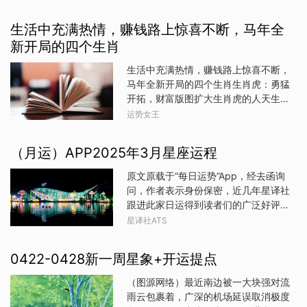
更顺利,而有些人则遇到了许多挑战和困
己的魅力，也能给
难。那么,哪些生肖的事业运不差、发展
生活中充满热情，赚钱路上惊喜不断，马年全
更顺利呢?接下来,我们就来看看这五位
新开局的四个生肖
生肖吧!第一位:生肖兔生肖兔的人通常非
常聪明、机智,并且善于处理人际关系。
生活中充满热情，赚钱路上惊喜不断，
他们在事业上往往能够取得不错的成就,
马年全新开局的四个生肖生肖虎：勇猛
因为他们能够灵活应对各种情况,并且始
开拓，财富版图扩大生肖虎的人天生具
终保持冷静和理智，这也是他们在事业
有勇猛无畏的气质，马年里，这种特质
运势女王
中加分的一种方式。第二位:生肖龙生肖
被进一步激发。他们对生活充满热情，
龙的人往往具有很高的领导才能,他们往
仿佛有用不完的精力，面对新的挑战和
往能够成为团队中的领袖或者管理者,并
（月运）APP2025年3月星座运程
机遇，总是毫不犹豫地冲锋在前。在赚
且能够有效地组织和分配资源。这些优
钱方面，生肖虎凭借敏锐的商业洞察
原文原载于“每日运势”App，经去函询
势让他们在事业上能够取得很大的成功,
力，能够迅速捕捉到市场的潜在商机。
问，作者表示身份保密，近几年星译社
并且拥有更高的社会地位和财富。第三
他们敢于大胆投资，勇猛地开拓新的业
跟进此家日运得到读者们的广泛好评。
位:生肖马生肖马的人通常非常勤奋、有
务领域，不畏惧失败和风险。在马年的
运势风格为事件指导。转载请注明星译
毅力,他们能够在自己的事业上投入很多
星译社ATS
全新开局中，他们可能会遇到一些志同
社及译者。☆☆☆白羊座——译者：无
时间和精力,因此往往能够取得不错的成
道合的合作伙伴，共同开展具有前瞻性
幻进入像狮子，出来像羔羊。是的，这
绩。此外,生肖马的人也非常注重诚信待
0422-0428新一周星象+开运提点
的项目。随着项目的推进，财富如同潮
是描述三月的陈词滥调，亲爱的白羊
人。这些特点让他们在事业中更加突出,
水般涌来，不仅让自己的经济状况得到
座，但对你来说，今年的情况可能正好
也让他们更容易得到他
（图源网络）最近南边被一大块强对流
极大改善，还为未来的财富积累奠定了
相反。你的三月开始可能会很平淡，在
雨云包裹着，广深的机场延误取消极度
坚实基础。生肖马：活力奔腾，财运一
家里安静的待着，参与平静的家庭聚