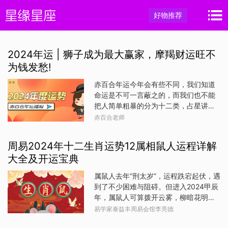
好物推荐
2024年运 | 狮子成为最大赢家，摩羯财运旺不
为钱发愁!
赤百合年运今年会有些不同，我们知道
命运是不可一言蔽之的，而我们也不能
把人简单粗暴的分为十二类，占星讲述
的是概率，而更直观的了解我们的命运
赤百合老师
还得是“照镜子”。在每个星座的解读下面
会有一组我为十二星座抽取的卡片、符
周易2024年十二生肖运势12属相鼠人运程详解
码，你可以通过自己看到的图像去找寻
大全及开运宝典
命运的一些线索，也欢迎你留下自己看
到的，一年之后再来复盘，你会发现其
属鼠人去年“刑太岁”，运程跌宕起伏，遇
实上天早已给出了答案。我是一直陪伴
到了不少困难与阻碍。但进入2024甲辰
你的赤百合。2024是寻找安全感的一
年，属鼠人可算拨开云雾，柳暗花明
年，在经历前面三年的波动后，一部分
了，流年天干甲木为伤官，地支辰土为
易学家泰益丰周易会馆李亮德
已经重新定义了自己，你们很可能是未
正官，子鼠与辰龙三合，总体来看是比
来二十年时代的引领者；更多的人则在