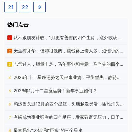
的谦虚和谨慎才能让他们心安觉得你懂
岁的说法 而年运也在冬至后开始交接 我
丈夫生
21
22
事处女座通常很有目标和成就感工作上
们要开始迎接乙巳年的到来，化解2025
的事直接获得好的反馈是处女座自我认
年乙巳蛇年太岁也会在冬至后开始。生
同很重要的渠道所以你在处女座身边要
肖属老鼠的朋友本周运势——工作： 三
热门点击
支持他们的目标同时自己活得也很有追
颗星财运： 三颗星健康： 三颗星桃花：
求才能产生强强联合心心相惜的感情增
三颗星其他： 贵人 猴开运色 白色这是
从不跟朋友计较，1月更有善财的四个生肖，意外收获相
强你们之间的联系以上5点，是为简单框
1
属老鼠的朋友 运势稳定的一周在工作上
架以后边相处边继续发现新的点吧
当多
这周属老鼠的朋友 虽然态度敷衍 行事粗
天生有才华，但却很低调，赚钱路上贵人多，烦恼少的3
2
心大意 加上意外事件频发 导致进度落后
幸而阴德与领导的映照 让你能够交出及
个生肖
志气过人，胆量十足，马年事业和生意一马当先的四个属
3
格的成绩单在财运上 本周呈现收支均衡
的三颗星在身体的状况上 维持饱满的精
相
2026年十二星座运势之天秤事业篇：平衡暂失，静待云
4
神就可以了在人际关系上 本周属老鼠的
朋友 只要做好情绪的控管 展现柔软的身
开
2026年1月十二星座运势！新年事业如何？
段 还有
5
鸿运当头过12月的四个星座，头脑越发灵活，困难消失不
6
见
有缘成为事业强者的四个星座，发家致富无压力，日子顺
7
利十足
最容易出“大佬”和“巨富”的三个星座
8