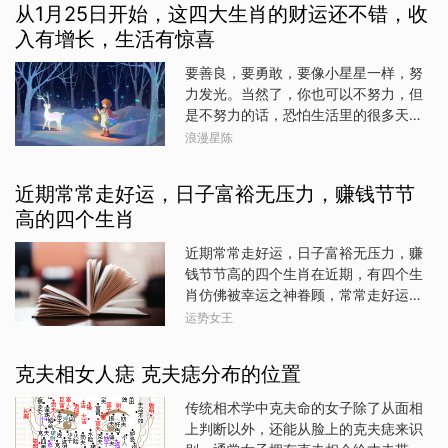
伴侣是狮子座、处女座、金牛座或双子
从1月25日开始，这四大生肖的财运还不错，收
解公司的晋升机制和加薪标准，以便更
你一定要真实且有所擅长，不论是才华
座，上述的好消息还要加倍。）如果你
入有增长，生活有惊喜
好地规划自己的职业发展，今天说到的
或是单纯的风趣都可以，只要把最轻松
与任何人都没有感情纠葛，那就可能会
几个生肖，就是有能力做到升职加薪的
纯粹的你大大方方地展示在他们面
重点指向你将要进行的商业合作很可能
要善良，要勇敢，要像小星星一样，努
人，他们厚道踏实，几乎没啥弱点。生
会有极好的结果。作为天秤，你在合作
力发光。当然了，你也可以不努力，但
肖牛属牛的人通常非常勤奋和踏实，他
关系中的表现很出色。事实上，你是最
是不努力的话，恐怕生活里的很多天秤
们做事有条不紊，一步一个脚印。他们
理想的合作伙伴——你善于倾听，乐于
都不会倾向你，人生也将过得没啥意义
浪漫星陈
不会轻易放弃或妥协，而是坚持不懈地
贡献，并能想方设法最大化利用双方的
啊。行了，咱们还是继续说运势吧，就
追求自己的目标。这种踏实和努力的态
最佳创意，将两者融合成有凝聚力的整
说说从1月25日开始，哪些生肖财运还不
度让他们在事业上获得更多的机会和晋
近期常常走好运，日子富裕无压力，赚钱节节
体思路。你会教其他星座如何与搭档 "共
错，收入有增长，生活有惊喜了。生肖
升，他们的后劲强大，今年也会有不一
高的四个生肖
舞"而
虎属虎的朋友从1月25日开始，财运还不
样的发展。生肖虎属虎的人通常非常自
错，你们会在赚钱上向着自己理想的方
信和勇敢，他们敢于冒险和尝试新的挑
近期常常走好运，日子富裕无压力，赚
向前进，虽然途中依有风雨，但是你们
战。他们也能够很好地领导团队和带领
钱节节高的四个生肖在近期，有四个生
却不会因此而停止赚钱的脚步。生肖马
他人，因为他们的决策果断和明确。这
肖仿佛被幸运之神眷顾，常常走好运，
属马的朋友从1月25日开始，财运还不
种能力和魄力让他们在事业上快速晋升
日子过得富裕且无压力，赚钱更是节节
运势女王
错，不管是正财还是偏财，都会给让你
和提高，属虎人虽然优秀，但是也要注
高升。接下来，就让我们一起看看这四
们收获惊喜。工作上升职加薪有希望，
意合理规划自己的职业发展，避免盲目
个备受好运青睐的生肖吧。生肖鼠生肖
生活里大富大贵有可能，不错啊。生肖
克夫相女人痣 克夫痣分布的位置
跟风或过于冒险而导致不必要的损失。
鼠近期运势极佳，赚钱能力显著增强。
猴属猴的朋友从1月25日开始，财运还不
生肖龙属龙的人通常有着远
根据生肖运势分析，属鼠人聪明伶俐，
传统相术学中克夫命的女子除了从面相
错，你们在未来的很多日子里收入会增
机智过人，善于捕捉商机。在近期，他
上判断以外，还能从脸上的克夫痣来识
长，很多之前的投资到时候会有回报，
们凭借敏锐的洞察力和独到的眼光，在