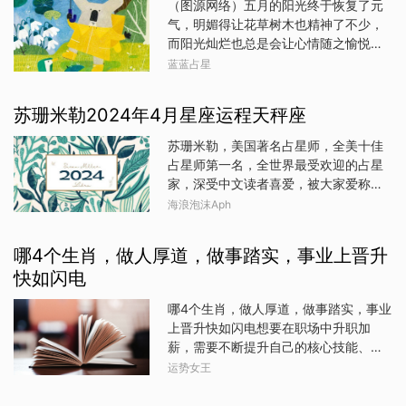
（图源网络）五月的阳光终于恢复了元
内心安静的状态，在心中默念“6.17，阿
定、显现的逻辑。重要点就因此出现
气，明媚得让花草树木也精神了不少，
卡西塔罗给予我的指引是什么？”从下面
了，强的程度，弱的程度决定了很多事
而阳光灿烂也总是会让心情随之愉悦。
四张牌中凭感觉选出一张来，切记不可
情，一个人比你强10倍，你还比吗，一
虽然它会逐渐地炙热，翻烤我们内心的
刻意选择不可反复挑选，选好后下翻查
蓝蓝占星
个人比你强1倍或者2倍，你还要比吗？
阴郁，甚至制造出焦灼烦躁。但只要有
看答案。不能偷看答案哦【解析】选择
弱之同理。上面那些东西想必大家也都
阳光的照射，生活总会变得通透，也会
1：神医分析：今天你非常需要让自己好
苏珊米勒2024年4月星座运程天秤座
清楚，说完前提，这一篇我们要说的是
充满了希望。看工作室里小伙伴们聊
好休息一下，或者找某人沟通交流来疗
一个与之有所关联的现实问题。你会不
天，很多时候也是充满了谐趣。他们讨
愈放松下自己。或许，你当前
苏珊米勒，美国著名占星师，全美十佳
会，或者能不能正常地与一个你认为比
论起天秤座，说很多人认为天秤是颜
占星师第一名，全世界最受欢迎的占星
你弱的人正常相处？反过来讲，你又愿
控，小辰急忙跳出来为天秤座声明：虽
家，深受中文读者喜爱，被大家爱称为
不愿意与一个比你强的人在一起相处？
然天秤的确是颜控，但又不止于颜控。
“三妈”。运势风格为事件指导。转载请注
海浪泡沫Aph
或者说，你对强的定义是不是有与世俗
因为第一眼的印象决定了他们会不会喜
明星译社及译者海浪泡沫Aph。【注：
完全不同的看法呢？01说到这些问题，
欢上你，但能不能长久地发展下去，天
考虑到时差和星象的渐进渐出效应，文
我们就要好好的聊一聊火象星座了，火
哪4个生肖，做人厚道，做事踏实，事业上晋升
秤则会更注重双方的精神契合度了。所
中提及日期的前后几天内均可参考 】苏
象星座在强弱定义上有着极其特殊的代
以，天秤是妥妥的始于颜值，但忠于三
快如闪电
珊米勒2024年4月星座运程天秤座译者
表性，其它星座没有他们有代表性。火
观。无论是对于帅得掉渣的大帅哥，还
@海浪泡沫Aph正文你星座中关于婚姻
象星座的力量源泉是自信，个顶个的自
哪4个生肖，做人厚道，做事踏实，事业
是美如画中仙的大美女，只要在往后的
或你参与的另一种有承诺的合作关系方
信，你要不信就看一看你身
上晋升快如闪电想要在职场中升职加
相处中，被天秤发现了所不能忍受的三
面似乎有令人兴奋的事情即将发生。你
薪，需要不断提升自己的核心技能、积
观不合，他们便会迅速对这段感情下
的配偶或稳定的对象似乎即将经历一段
极主动、沟通能力、团队合作能力、学
头。而且，天秤在两人相处的过程中，
运势女王
非凡的成长期，事业蒸蒸日上，很快就
习能力和领导能力等多方面的能力。同
最看重的品质就是真诚、自然和坦白。
会有很多好消息与你分享。（如果你的
时也要注意与领导保持良好的沟通，了
其实，你可以不是很帅或者很漂亮，但