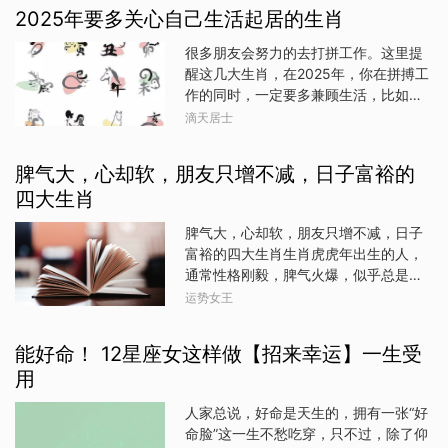
较稳定的。不过，也有一些危机潜藏在
彷徨试错，不知道该何去何从，你们是
2025年要多关心自己生活起居的生肖
运程中，属鼠人还需保持冷静，谨慎以
未来二十年的建设者成就者。时代是每
待。那么，在新的一年里，属鼠人会有
很多朋友会努力的去打拼工作。这里提
个人的命运背景板，如果一个人在恰好
什么机遇降临？又有哪些需要特别关注
醒这几大生肖，在2025年，你在拼搏工
的时间，做了恰好的选择，并积极去行
的事宜？泰益丰周易会馆玄学易学家李
作的同时，一定要多兼顾生活，比如多
动，那他就是人间的幸运儿，因为他可
亮德老师为大家讲解2024年属鼠人开运
关注家人，多关心自己的健康，不要太
以轻易获得巨大成功，所谓的运气、行
滴天居士
宝典，帮您趋吉避凶，独“鼠”一帜！流年
劳累。所以在努力拼事业的时候，要多
大运、走鸿运指的就是这个。冥王星是
诗诀三合岁君贵人帮财来就身运顺畅才
爱护自己，因为钱是挣不完的，工作也
时代行星，当他改变星座，我们人间就
脾气大，心却软，朋友只增不减，日子富裕的
华横溢机遇显谨言慎行运通达三合 正
是做不完的，但生活是要好好照顾好自
要转换到一个新的频道，我们的意识关
官 左辅子鼠与辰龙“三合”，“三合”代表
四大生肖
己的。生肖属龙的朋友2025年人际运挺
注、人类历史的侧重点就会套上那个星
着合运、合作、合伙等事宜，是一种互
好的，不过生活方面属龙的朋友一定要
座的外衣。冥王星2
脾气大，心却软，朋友只增不减，日子
利之合。这预示着属鼠人今年将迎来许
多关注自己的饮食起居，不要透支自己
富裕的四大生肖生肖虎虎年出生的人，
多志同道合的合作伙伴，能够一起攻克
的体力，比如天冷了要及时加衣，也不
通常性格刚毅，脾气火爆，似乎总是带
难题，共同发展事业。属鼠人应珍惜这
要老熬夜，不要过于的透支自己的体
着一股不可一世的傲气。然而，他们的
样的机遇，加强与周围人的沟通，精心
运势女王
力，如果去锻炼那要适可而止。生肖属
内心却隐藏着深深的柔情。他们对待朋
筹划，积极参与合作，必将取得不错的
蛇的朋友在2025年在做好工作的同时，
友，总是能够坦诚相待，毫无保留地付
成果。“正官”是贵人之星，也代表着地位
也要多关心自己的生活方面，比如日常
能好命！ 12星座女这样做【招来幸运】一生受
出自己的真心。因此，尽管他们的脾气
的提升，逢之贵人帮扶，前程锦绣。属
家居的布置，又比如生活中物品的摆
用
大，但朋友们却能够感受到他们内心的
鼠人流年遇“正官”，说明今年事
放，尖锐物品多及时收起来。在2025也
温暖，愿意与他们深交。属虎的人，凭
不要劳累，事业上面努力了就好，不要
人家总说，好命是天生的，拥有一张“好
借着自己的努力和朋友的帮助，事业往
给自己过多的压力，因为一个人的机会
命脸”这一生不愁吃穿，只不过，除了仰
往能够取得不俗的成绩，日子越过越富