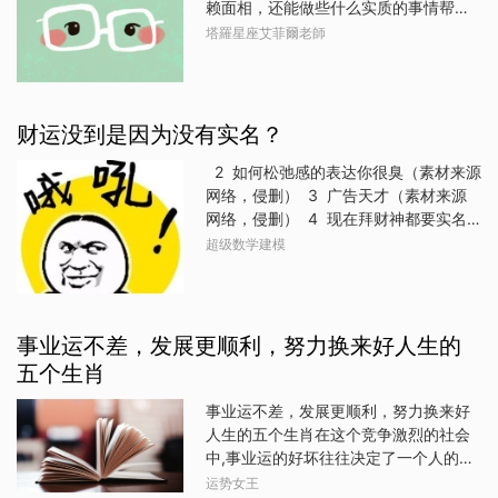
有时候来得早，有时候来得晚，并不是
赖面相，还能做些什么实质的事情帮助
裕。生肖龙龙年出生的人，天生具有领
说努力去做事儿就一定有好的结果，也
命运翻转呢？像是调整个性、心态改
塔羅星座艾菲爾老師
导气质，他们往往自信满满，有着强烈
不代表说被动等待就没有好的结果，总
变、提升外表……都不失为一个好办法。
的自尊心。因此，他们有时会因为一些
之要顺应自然。属羊的朋友在2025年也
这次艾菲尔老师要来帮助12星座的你觅
小事情而发脾气，显得有些霸道。但
是需要多兼顾自己的生活方面，比如生
得好命，算是为十二星座女量身打造的
是，他们的内心却十分柔软，对待朋友
活中的人
方式呦，让身边的姐妹、闺蜜，依照自
财运没到是因为没有实名？
总是充满关爱和照顾。他们懂得尊重他
己的星座来执行“好命作业”， 肯定一生
人，善于倾听朋友的意见和建议，因此
受用喔！白羊女＆天蝎女缓和脾气这两
2 如何松弛感的表达你很臭（素材来源
能够赢得朋友们的信任和尊重。属龙的
个星座的女生都有一个共同的特点，就
网络，侵删） 3 广告天才（素材来源
人，在事业上总是能够凭借着自己的才
是脾气火爆，容易和别人起冲突。这样
网络，侵删） 4 现在拜财神都要实名
华和朋友的帮助，取得辉煌的成就，生
的性格不仅会影响人际关系，也会让自
制了是吧？我说我的财运怎么还没来！
超级数学建模
活也过得十分富裕。生肖马马年出生的
己的心情不好，影响运势。因此，白羊
（素材来源网络，侵删） 5 出门拿快
人，热情奔放，性格直爽，他们往往有
女和天蝎女要学会缓和脾气，多听听别
递穿的能有多随意（素材来源网络，侵
着强烈的正义感，对于不公的事情总是
人的意见，不要一味地坚持自己的想
删） 6 难道不是施个法术就可以让自
敢于直言不讳。因此，他们的
法。当遇到不顺心的事情时，要学会冷
己变干净吗？（素材来源网络，侵删）
事业运不差，发展更顺利，努力换来好人生的
静下来，不要一发不可收拾。这样才能
7 我们陌生人也不是什么罪大恶极之人
五个生肖
让自己更加平和，吸引好运。金牛女＆
主打一个先下手为强（素材来源网络，
射手女提升外貌金牛女和射手女都是很
侵删） 8 数学能有多好玩？ 发布于：
事业运不差，发展更顺利，努力换来好
有自信的星座，她们不太在乎别人的眼
广东
人生的五个生肖在这个竞争激烈的社会
光，也不会过分追求外在的美。但是，
中,事业运的好坏往往决定了一个人的命
这也可能让她们忽略了自己的形象，缺
运。然而,有些人的事业发展得比其他人
运势女王
乏修饰。其实，提升外貌不仅能增加自