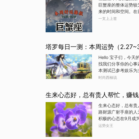
巨蟹座的整体运势较
来的时间和空间。在
的观察力，这些问题
一支上上签
运势：★★★☆☆在
段时间适合倾听伴侣
能不会有重大进展，
★★★★☆在工作方
塔罗每日一测：本周运势（2.27~3
和上司所认可，并可
能和协作精神。善于
Hello 宝子们，
出。财运：★★★☆
找我们分享你的心事
本测试已参考娱乐为主
好，现在深呼吸3次，
时尚西柚说
接下来，从下面的牌
吗？要公布答案了哦
生来心态好，总有贵人帮忙，赚钱
解决很多难题，被领
系也是非常开心的，
生来心态好，总有贵
子在工作中是是个领
路财源广射手座的人
西，也会给自己带来
积极的心态在9月成
于严厉哦。目前财
射手带来广阔的人脉
运势女王
对方的一句点拨或一
适合尝试副业或投资