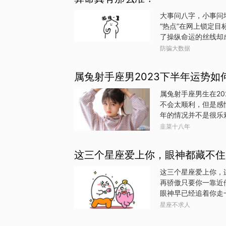
朗，乐观向上，这种
的朋友，一起追求梦
大事问八字，小事问
得到贵人的相助。因
“热点”在网上锁定目
助，顺利度过难关。
了操纵命运的丝线却
各种环境，找到属于
是形式不变的是诈骗
防骗大数据
吧、朋友圈等网络平
受害人上钩。步骤二
属兔射手座男2023下半年运势如
人往指定账户转账，
务。步骤三骗子以“缺
属兔射手座男生在2
钱财。警方提醒、1、
不会太顺利，但是感
说法。 发布于：北京
年的情况并不是很乐
的经济压力，还会导
韭菜十八年
种有效的方法来解决
射手座男生也会面临
这三个星座爱上你，眼神都藏不住
难。他们可能需要进
的是，在感情方面，
这三个星座爱上你，
一个稳定的伴侣，那
再骄傲只要你一靠近
定和充满爱意。相反
眼神早已经追着你走
是一个非常理想的时
真看，就能发现他们
星座不求人
秒都写着：“我很喜
在看你时不自觉温柔