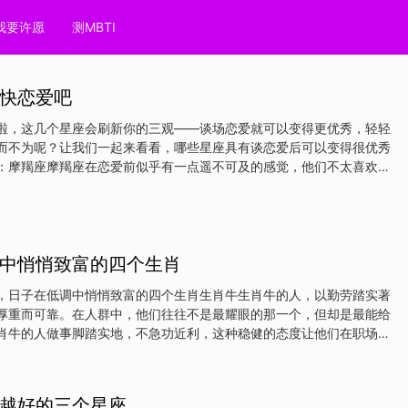
我要许愿
测MBTI
快恋爱吧
啦，这几个星座会刷新你的三观——谈场恋爱就可以变得更优秀，轻轻
而不为呢？让我们一起来看看，哪些星座具有谈恋爱后可以变得很优秀
：摩羯座摩羯座在恋爱前似乎有一点遥不可及的感觉，他们不太喜欢接
话，看起来比较冷漠。而在恋爱后，他们就像变了个人似的，积极主动
并且十分热情，话也逐渐变得多了起来。看来，是恋爱让他们打开了心
都喜爱的人。第二名：狮子座当狮子座们还没恋爱时，还是比较爱发脾
名的火大，某天你温柔的问候他，然而可能他连看都不看你一眼或者甩
中悄悄致富的四个生肖
体会，真的有点像“狮子”呢。而恋爱之后，狮子座们好像突然间被降服
连说话的声音都暖到了人的心里。第一名：双子座双子座在恋爱之前心
，日子在低调中悄悄致富的四个生肖生肖牛生肖牛的人，以勤劳踏实著
也比较爱玩，喜欢去追求刺激以及新鲜感，虽然给人一种果敢善于冒险
厚重而可靠。在人群中，他们往往不是最耀眼的那一个，但却是最能给
也会感觉有一些不可靠
肖牛的人做事脚踏实地，不急功近利，这种稳健的态度让他们在职场上
同事的尊重。他们的朴实无华，也让他们在生活中收获了众多真心相待
人。这些贵人或在事业上提携，或在生活中相助，让生肖牛的人在低调
财富，生活愈发滋润。生肖兔生肖兔的人，性格温和，待人真诚，他们
越好的三个星座