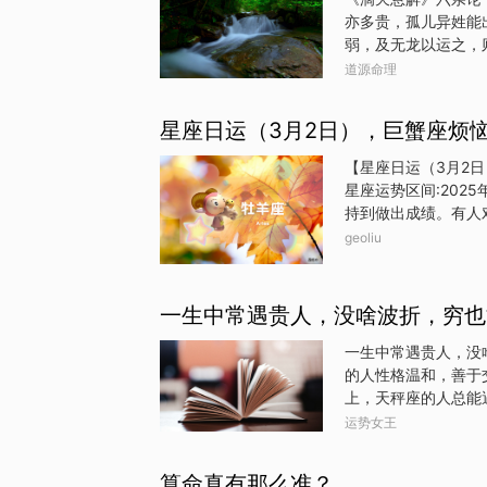
运也不错，但切记见
亦多贵，孤儿异姓能
本命年的压力在6月
弱，及无龙以运之，
是异姓孤儿，可出类
道源命理
其象不一，有合神真
有化神不足而日主无
星座日运（3月2日），巨蟹座烦
故假化比真化尤难，
主孤弱无助，不能不
【星座日运（3月2
则中气和暖矣。生于
星座运势区间:202
根，但春夏气辟而暖
持到做出成绩。有人
乙庚之合，日主是木
不走差的局面，就得
geoliu
人给你的配合度也不
要看人脸色。因一些
该花的，你都一股脑
一生中常遇贵人，没啥波折，穷也
性休息一下，改天再
爱交朋友的天性！一
一生中常遇贵人，没
头疼的事，尤其是在
的人性格温和，善于
调耕耘一些需要长期
上，天秤座的人总能
时伸出援手，更在他
运势女王
向，走出困境。他们
座。射手座的人热爱
算命真有那么准？