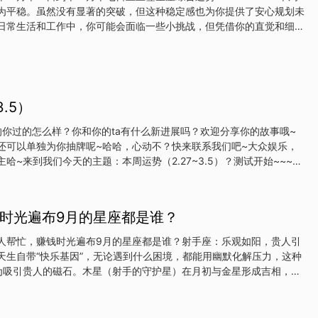
为平稳。虽然没有显著的突破，但这种稳定感也为你提供了安心规划未
日常生活和工作中，你可能会面临一些小挑战，但凭借你的直觉和细腻
都能逐一解决。注意保持内心的平和，以更好地应对环境的变化。爱情
感情方面，巨蟹座本周的爱情生活依然稳定。对于有伴侣的巨蟹，这
的心声，分享彼此真实的感受，有助于增进双方的关系。单身的巨蟹可
但也不必急于求成，顺其自然地与他人相处更为重要。事业运势：
面，巨蟹座本周会展现出强烈的责任感和执行力。这种态度将被同事
.5）
能带来一些新的机会。随着团队责任的提升，你需要进一步发挥领导才
利用团队资源和保持良好的内部沟通，将帮助你在复杂的项目中脱颖而
今天的你过的怎么样？你和你的ta有什么新进展吗？欢迎分享你的故事哦~
☆本周巨蟹座的财务状况较为稳定，
还可以单独为你抽牌呢~哈哈，心动不？快来联系我们吧~大众娱乐，
哈~来到我们今天的主题：本周运势（2.27~3.5）？测试开始~~~~
保持心情平静，默念这个问题三遍“本周运势（2.27~3.5）？”，好，
中凭直觉选出你最有感觉的一张牌，答案不要随意变动哦~准备好了
~答魔术师正位：这周的宝子继续努力着，而且精气神更棒了，能自己
时光遍布9月的星座都是谁？
导夸赞做事风格很独特哦。在行动力上不输任何一个人，跟另一半的关
或单身的宝子这周会做出行动表白喜欢的人哦。宝剑皇后正位：如果宝
人帮忙，赚钱时光遍布9月的星座都是谁？射手座：乐观如阳，贵人引
导者，会得到很多下属的喜欢，因为你的细心能发现很多细节上的东
天生自带“快乐基因”，无论遇到什么困境，都能用幽默化解压力，这种
一种别样的魅力，只不过有时候会感觉自己比较理智，这时候不要太过
为吸引贵人的磁石。木星（射手的守护星）在月初与金星形成吉相，为
资源，职场中可能遇到赏识其才华的领导，生活中也能结识行业前辈，
个机会，便能让射手的赚钱计划事半功倍。此外，射手本月灵感迸发，
新领域，尤其与旅游、教育、文化相关的行业，回报率极高，轻松实现