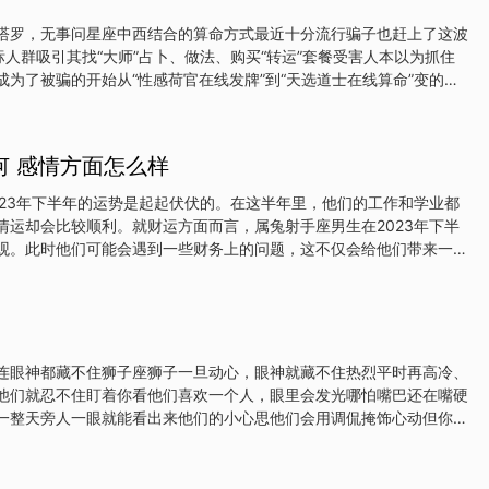
积极的心态让他们在人际交往中备受欢迎。他们总能遇到一些志同道合
想，共同奋斗。同时，射手座的人也有着不错的运气，常能在关键时刻
塔罗，无事问星座中西结合的算命方式最近十分流行骗子也赶上了这波
此，射手座的人即使遇到再大的困难，也能凭借自己的努力和贵人的帮
标人群吸引其找“大师”占卜、做法、购买“转运”套餐受害人本以为抓住
再来说说双子座。双子座的人聪明伶俐，机智过人，他们总能迅速适应
成为了被骗的开始从“性感荷官在线发牌”到“天选道士在线算命”变的只
自己的位置。双子座的人善
的内核套路解析步骤一骗子冒充“算命大师”“占卜师”等，在抖音、贴
台发布塔罗牌占卜、在线看相、做法事改命的广告，通过话术模版诱导
添加好友后，骗子以“购买商品可抽奖”“奖品需要交税”等理由引导受害
何 感情方面怎么样
或趁机高价兜售“转运”“消灾”等护身产品和在线做法事、立功德碑等服
少备注”“操作失误”“增强法事效果”等理由诱导受害人不断转账，骗取
023年下半年的运势是起起伏伏的。在这半年里，他们的工作和学业都
破除封建迷信思想，崇尚科学，切勿相信“破财消灾”“花钱转运”等迷信
情运却会比较顺利。就财运方面而言，属兔射手座男生在2023年下半
观。此时他们可能会遇到一些财务上的问题，这不仅会给他们带来一定
致他们感到困难重重。为了化解这些问题，属兔射手座男生需要找到一
这些问题，以便在不久的将来摆脱经济压力。在工作和学业方面，属兔
一些挑战。无论是在工作中还是在学习方面，他们都可能会遇到一些困
行更多的工作以及更密集的学习，才能够达到他们所需要的目标。幸运
属兔射手座男生在2023年下半年的运势非常不错。如果他们已经有了
连眼神都藏不住狮子座狮子一旦动心，眼神就藏不住热烈平时再高冷、
么这个时期将是他们爱情生活中幸福的时光。他们的感情会变得更加稳
他们就忍不住盯着你看他们喜欢一个人，眼里会发光哪怕嘴巴还在嘴硬
，如果他们还没有找到合适的对象来共度人生，那么2023年下半年就
一整天旁人一眼就能看出来他们的小心思他们会用调侃掩饰心动但你认
间点，因为在这
眼里是毫不掩饰的专注和炙热狮子的眼神，就是他们藏不住的情书每一
欢你”天蝎座天蝎总是嘴上不说，眼神先出卖了心事他们的爱很隐忍却总
下来他们不说甜话但你一靠近，他们的眼神就变得特别专注像要把你刻