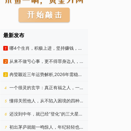
最新发布
哪4个生肖，积极上进，坚持赚钱，福
1
气和运气都在7月登顶
从来不做亏心事，更不得罪身边人，事
2
业和生意节节高的四种星座
冉莹颖近三年运势解析,2026年需稳情
3
绪2028年迎收获
一个很灵的玄学：真正有福之人，一辈
4
子有这3不碰，越不碰越好命
懂得关照他人，从不陷入困境的四种星
5
座，这几年内风生水起
还没到中年，就已经“登化”的三大星座
6
男
初出茅庐就能一鸣惊人，年纪轻轻也有
7