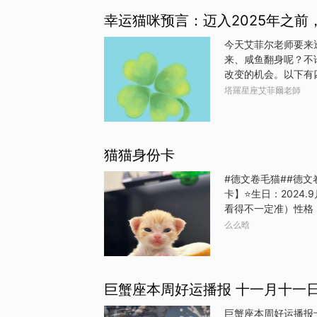
密值。找朋友共同合
幸运猫咪预言：迈入2025年之
方面要大家的共同努
稳！让身边的人觉得
今天艾菲尔老师要来
因此变少。财运佳！
来、咸鱼翻身呢？不
变的环境会带来一次
改变的机会。以下有
最有缘、能为你带来
塔羅星座艾菲爾老師
机，咸鱼翻身，从困
橘锦鲤的猫D、手握
高高的猫，代表你即
原因而面临财务上的
猫猫身份卡
的财运将有明显的好
财务困境。贵人运也
#德文卷毛猫##德文
务状况逐渐稳定并有
卡】⭐️生日：2024
看得不一定准）性格
右（含????）可去
么么晗
睛的蓝膜还没褪完，所
❤️???
巨蟹座本周好运播报 十一月十一
巨蟹座本周好运播报