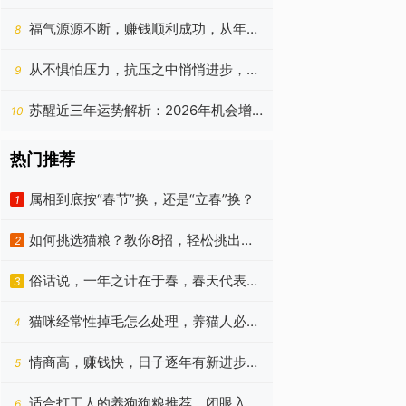
希望成大器的4个生肖
福气源源不断，赚钱顺利成功，从年初
8
到年底越来越富裕的生肖
从不惧怕压力，抗压之中悄悄进步，7
9
月到8月顺利无阻的星座
苏醒近三年运势解析：2026年机会增
10
需稳节奏、2027年宜深耕主业、2028
热门推荐
年收获增强
属相到底按“春节”换，还是“立春”换？
1
如何挑选猫粮？教你8招，轻松挑出优
2
质猫粮！
俗话说，一年之计在于春，春天代表着
3
朝气蓬勃、代表着希望
猫咪经常性掉毛怎么处理，养猫人必
4
看！
情商高，赚钱快，日子逐年有新进步的
5
四个星座，今年更好
适合打工人的养狗狗粮推荐，闭眼入
6