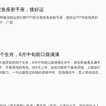
。天秤座：和气生财，人脉变现财富涌天秤座以“社交达人”著称，他们擅
座双鱼座射手座，接好运
温和的态度化解矛盾，这种高情商在9月转化为实实在在的财运。金星
入事业宫，让天秤在职场中如鱼得水，不仅同事合作顺畅，更易获得客
本周最佳财运排行榜????处女座双鱼座射手座，接好运????#发现美好
，订单、项目接踵而至，正财收入稳步提升。同时，天秤本月的偏财运
影年# 发布于：广西
友介绍的投资机会
个生肖，6月中旬前口袋满满
大放异彩的四个生肖，6月中旬前口袋满满生肖牛：踏实终被看见属牛
干、不善表现的角色。但6月上旬，这份沉默终于换来回报。上级或行
的能力，一句点拨胜过你独自摸索半年。职场项目中，贵人替你说话、
加薪的消息大概率在6月中旬前落地。正财运极旺，加班费、项目奖
肉眼可见地鼓起来。属牛人这次的关键词是：你的努力，终于被对的人
面藏财，贵人暗助属蛇人外表冷静，内心精明，天生自带"吸贵人"体
不起眼的同事或老朋友会在关键时刻拉你一把——可能是一个内部消
引荐，看似不经意，实则改变你接下来半年的收入结构。职场上你的判
高度认可，重要任务交到你手上，完成得漂亮，奖金自然不会少。偏财
 假化《滴天悬解》作者：董亚伟（道源）六亲论十五、假化假化之人