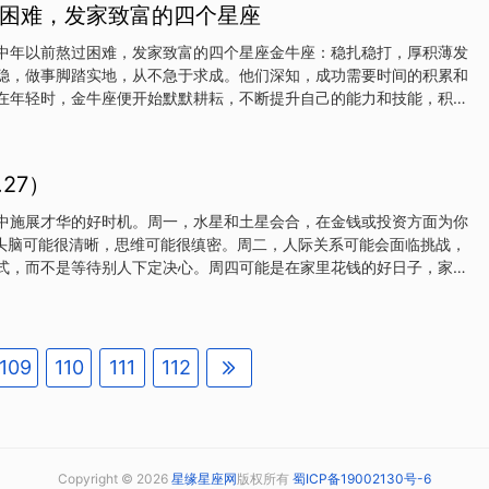
困难，发家致富的四个星座
你，仿佛世界都安静了他们再怎么装作冷静那种深情也遮不住甚至你一
都不带移开视线的天蝎的眼神，太深情也太诚实那是他们藏都藏不住的喜
中年以前熬过困难，发家致富的四个星座金牛座：稳扎稳打，厚积薄发
你，整个眼神都变温柔了平时再迷糊、再傻傻的只要你一出现，他们的
稳，做事脚踏实地，从不急于求成。他们深知，成功需要时间的积累和
会静静看着你笑眼里是止不住的情绪你说话的时候，他们总是看得很认
在年轻时，金牛座便开始默默耕耘，不断提升自己的能力和技能，积累
去他们在心动时会害
畏艰难，即使面对困境也从不轻言放弃，而是选择坚持下去，用实际行
中年之前，金牛座凭借多年的积累和沉淀，终于迎来了事业的爆发期，
生活品质大幅提升，真正实现了发家致富的梦想。狮子座：勇往直前，
.27）
，天生具有领袖气质和非凡的勇气。他们敢于挑战自我，追求更高的目
在年轻时，狮子座便展现出过人的胆识和魄力，勇于承担责任，敢于面
中施展才华的好时机。周一，水星和土星会合，在金钱或投资方面为你
败，即使遭遇挫折也能迅速调整心态，重新出发。中年之前，狮子座凭
业头脑可能很清晰，思维可能很缜密。周二，人际关系可能会面临挑战，
，在职场上崭露头角，成为行业的佼佼者。随着地位的提升和影响力的
式，而不是等待别人下定决心。周四可能是在家里花钱的好日子，家人
随之水涨船高，实现了人
喜礼物。金牛座本周是理清头绪、开拓进取的好时机。周一，勤劳的土
有一种有益的联系，可以帮助你向周围的人传达你的信息。周二可能会
方面，你想专注于细节，另一方面，你又梦想着大局。周四是占星学上
热情的火星与金牛座的天王星携手合作--行动可能会引领你达到激动人
109
110
111
112
本周可能有很多大展身手的机会。周一，聪明的水星与有商业头脑的土
业和声誉。你可能会给一位贵宾留下深刻印象，或者有人会在工作中对
能有点棘手，别人都在玩的时候你可能没心情玩，但周四你可能会振作
星和天才行星天王星
Copyright © 2026
星缘星座网
版权所有
蜀ICP备19002130号-6