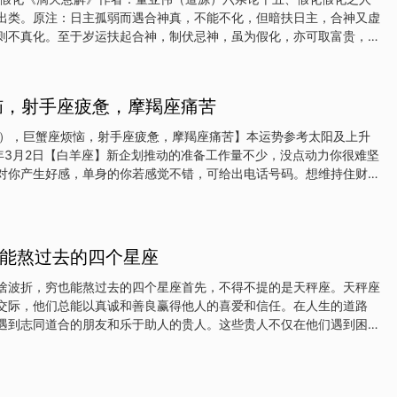
好就收，别贪多。生肖马：贵人铺路，一路狂奔2026丙午年，属马人
出类。原注：日主孤弱而遇合神真，不能不化，但暗扶日主，合神又虚
上旬反而转化为动力。关键
则不真化。至于岁运扶起合神，制伏忌神，虽为假化，亦可取富贵，虽
拔萃，但其人多执滞偏拗，作事不进，骨肉欠遂。任氏曰：假化之局，
而日主孤弱者，有化神有余而日带根苗者，有合神不真而日主无根者，
气者，有既合化神而日主得劫印生扶者，有既合化而闲神来伤化气者，
恼，射手座疲惫，摩羯座痛苦
更宜细究，庶得假化之机。如甲己之合，生于丑戌月，合神虽真，而日
化，但秋冬气翕而寒，又有金气暗泄，岁运必须逢火，去其寒湿之气，
日），巨蟹座烦恼，射手座疲惫，摩羯座痛苦】本运势参考太阳及上升
辰未之月，化神虽有余，而辰乃木之余气，未是通根身库，木未尝无
5年3月2日【白羊座】新企划推动的准备工作量不少，没点动力你很难坚
，又有水木藏根，岁运必须土金之地，去其木之根苗，则无分争矣。如
对你产生好感，单身的你若感觉不错，可给出电话号码。想维持住财运
，生于夏令，合神虽不真，
努力克服掉一些理财坏习惯。一件事拖得太久就失去了最好的时机，别
会理想。【金牛座】要小心别人将情绪发泄到你身上，凡事都要小心且
小事在恋人面前斤斤计较，主动承认错误还能挽回一些分数。该花的不
花出去，之后盘点钱的去处你又后悔。别把自己逼太紧，无心工作就索
能熬过去的四个星座
继续努力吧！【双子座】到处跑，会接触不少形形色色的人，满足了你
时兴起研究了解的婚恋心理学，会帮你解决一个很大的麻烦。算账是件
啥波折，穷也能熬过去的四个星座首先，不得不提的是天秤座。天秤座
你发觉之前的消费过于浮滥的基础上。思绪清晰，比较适合赶报告或低
交际，他们总能以真诚和善良赢得他人的喜爱和信任。在人生的道路
发展的事务。【巨
遇到志同道合的朋友和乐于助人的贵人。这些贵人不仅在他们遇到困难
们迷茫时给予指引。因此，天秤座的人即使身处逆境，也能迅速找到方
的心态也十分乐观，相信只要努力，穷日子总能熬过去。接下来是射手
自由，追求梦想，他们的人生总是充满活力和激情。射手座的人性格开