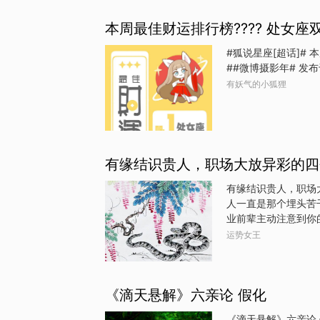
“玩着赚钱”的梦想
本周最佳财运排行榜???? 处女
长平衡关系，总能用
（天秤的守护星）进
#狐说星座[超话]# 
户或合作伙伴的信任
##微博摄
也值得期待，通过朋
有妖气的小狐狸
有缘结识贵人，职场大放异彩的四
有缘结识贵人，职场
人一直是那个埋头苦
业前辈主动注意到你
帮你争取资源，升职
运势女王
金、年终补发，钱包
看见了。生肖蛇：冷
质。6月上旬，一位
《滴天悬解》六亲论 假化
息，可能是一次合作
断力和执行力被领导
《滴天悬解》六亲论