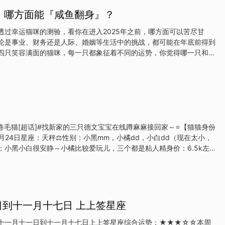
资买乐透会有些小收获，工作方面尽心也能提高财运。新计划的实施多
前，哪方面能『咸鱼翻身』？
力，一个人瞎折腾很难成功。【双子座】好奇不安于室的你今天异常沉
你这样很踏实。单身的你在选择对象方面别太强调外在条件，桃花缘会
透过幸运猫咪的测验，看你在进入2025年之前，哪方面可以苦尽甘
有进账让你荷包满满，而且你没精力出去挥霍，成功守住。不再一成不
论是事业、财务还是人际、婚姻等生活中的挑战，都可能在年底前得到
潜能大爆发
四只笑容满面的猫咪，每一只都象征着不同的运势，你觉得哪一只和你
好运呢？快来选出一只最能打动你的猫咪，看看在哪一方面你将迎来转
境中重拾成功与幸福。A、双手举高高的猫B、红色座垫上的猫C、手抓
铃铛与鼓的猫选好看答案A、双手举高高的猫财务方面选择这只双手举
将在财务上迎来咸鱼翻身的机会。过去的一段时间里，你可能因为各种
压力，或是觉得收入和支出难以平衡。不过，在接下来的几个月里，你
转，可能会有意外的财源或机会让你增加收入，甚至是解决长期存在的
会相伴而来，他们可能会帮助你找到更好的投资机会或工作，让你的财
卷毛猫[超话]#找新家的三只德文宝宝在线蹲麻麻接回家～⭐️【猫猫身份
所增长。建议你抓住每
.9月24日星座：天秤⚖️性别：小黑mm，小橘dd，小白dd（现在太小，
：小黑小白很安静～小橘比较爱玩儿，三个都是粘人精身价：6.5k左
新家时间：25年1月24日左右～Ps：照片是三只宝宝刚睁眼时拍的，眼
以看起来都发灰发蓝。我的????舍包健康&包传腹，终身shouhou
?坐标杭州 发布于：浙江
日到十一月十七日 上上签星座
十一月十一日到十一月十七日上上签星座综合运势：★★★☆☆本周