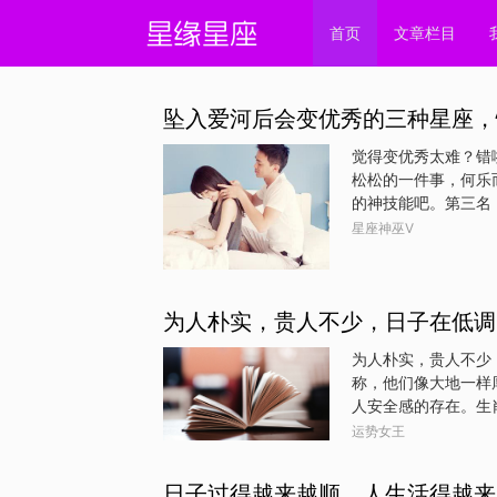
首页
文章栏目
坠入爱河后会变优秀的三种星座，
觉得变优秀太难？错
松松的一件事，何乐
的神技能吧。第三名
触人，也不是很爱说
星座神巫V
的去联系周围的人，
扉，从而变成了大家
气的一个人。总是莫
为人朴实，贵人不少，日子在低调
个眼神过来让你自行
了一样，温柔似水，
为人朴实，贵人不少
思还是比较游荡的，
称，他们像大地一样
的印象，但多多少少
人安全感的存在。生
赢得了上司的信任和
运势女王
的朋友，其中不乏贵
中逐渐积累起可观的
日子过得越来越顺，人生活得越来