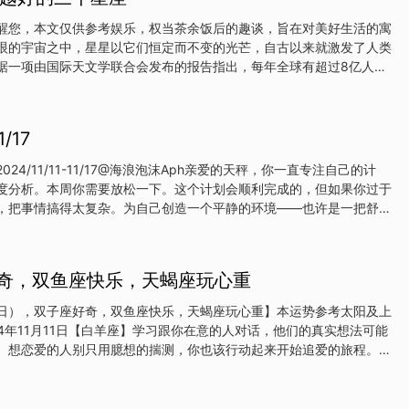
去对待周围的人和事。在社交场合，生肖兔的人虽然不善于言辞，但他
能打动人心，赢得他人的好感。这种性格特质，让他们在人生的旅途中
醒您，本文仅供参考娱乐，权当茶余饭后的趣谈，旨在对美好生活的寓
些贵人或许在某个关键时刻给予他们指点迷津，或许在事业上提供助
垠的宇宙之中，星星以它们恒定而不变的光芒，自古以来就激发了人类
低调中逐渐走向成功，财富也随之而来。生肖羊生肖羊的人，性格内
据一项由国际天文学联合会发布的报告指出，每年全球有超过8亿人次
总是能够敏锐地察觉到他人的
座运势，这一数字还在逐年增长，这不仅反映了人们对于自身命运的好
人在快节奏生活中寻求心灵慰藉的需求。在这片星海之下，有三个星座
得如何利用宇宙的能量，让自己的生活变得更加顺遂和美好。今天，我
/17
座的神秘面纱，探讨它们如何在变幻莫测的人生旅途中，凭借智慧与勇
的辉煌篇章。一、天秤座：平衡之美，和谐共生天秤座，这个在星空下
24/11/11-11/17@海浪泡沫Aph亲爱的天秤，你一直专注自己的计
名字本身就蕴含着无尽的哲理与智慧。它不仅是公平与和谐的象征，更
度分析。本周你需要放松一下。这个计划会顺利完成的，但如果你过于
精准的天平，总能巧妙地找到万物之间的最佳平衡点。天秤座的人，仿
，把事情搞得太复杂。为自己创造一个平静的环境——也许是一把舒适
出的智者，他们的血液中
、几首能激发灵感的音乐——慢慢花时间去重新审视这个计划。这并不
就某些事情进行谈判。通常这不会对你造成困扰，但这件事可能涉及到
比如朋友或家人——这可能会让局面更尴尬。以公事公办的方式来对
好奇，双鱼座快乐，天蝎座玩心重
本周你的居住环境可能会成为交谈的主题。也许你正考虑买房或重新租
你当即感觉完美的房子，那就慢慢找。与其仓促定下不喜欢的房子，不
11日），双子座好奇，双鱼座快乐，天蝎座玩心重】本运势参考太阳及上
周末时收到的某个计划邀约可能会给你带来很多乐趣，但如果你在考虑
24年11月11日【白羊座】学习跟你在意的人对话，他们的真实想法可能
话。因为你现在真的需要一次无忧无虑的出游，而且你可以稍后再履行
。想恋爱的人别只用臆想的揣测，你也该行动起来开始追爱的旅程。想
问问你自己每次想买的东西是否都有必要。变得在意别人的表现，若与
可能会影响你的效率。【金牛座】今天适合训练你和别人聊天的功力，
跟批评。你正安排着与老友的聚会，不妨邀另一半一起加入加强你俩亲