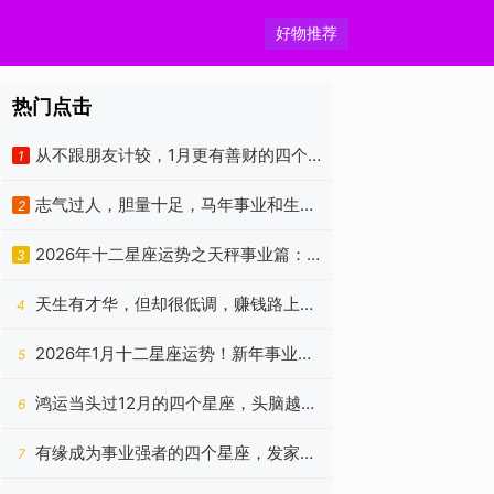
好物推荐
热门点击
从不跟朋友计较，1月更有善财的四个
1
生肖，意外收获相当多
志气过人，胆量十足，马年事业和生意
2
一马当先的四个属相
2026年十二星座运势之天秤事业篇：
3
平衡暂失，静待云开
天生有才华，但却很低调，赚钱路上贵
4
人多，烦恼少的3个生肖
2026年1月十二星座运势！新年事业如
5
何？
鸿运当头过12月的四个星座，头脑越发
6
灵活，困难消失不见
有缘成为事业强者的四个星座，发家致
7
富无压力，日子顺利十足