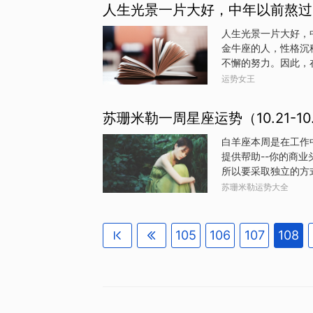
人生光景一片大好，中年以前熬过
进心里一动不动地看
说“别看我了”他们
人生光景一片大好，
欢双鱼座双鱼一喜欢
金牛座的人，性格沉
注意力就只剩你他们
不懈的努力。因此，
真哪怕什么都没听进
经验和资源。他们不
运势女王
动证明自己的价值。
财富如潮水般涌来，
苏珊米勒一周星座运势（10.21-10
领袖风范狮子座的人
标和更广阔的天地。
白羊座本周是在工作
对困难。他们不畏失
提供帮助--你的商
借自己的努力和才华
所以要采取独立的方
扩大，他们的财富也
可能会送给你一份惊
苏珊米勒运势大全
星和聪明的水星之间
感觉有点混乱： 一
最激动人心的一天，
105
106
107
108
心的新高度。双子座
星合作，提升你的事
你赞不绝口。周二可
起来，因为活跃的火