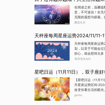
总是以一颗善良的心
们的真诚和善良却总
在阅读之前，温馨提
遇到了不少贵人。这
意，不可迷信！在无
力，让生肖兔的人在
无限的遐想与探索。
敛，心思细腻，他们
通过各种渠道查询星
蘑菇生肖
奇心，也体现了现代
的人似乎比他人更懂
天秤座每周星座运势2024/11/11-11
们将一起揭开这些星
气，创造出属于自己
天秤座每周星座运势20
熠熠生辉的星座，其
划，以至于可能会过
是生活中那杆无形却
担心，就会想得太多
佛是从古老典籍中走
的椅子、一本记事本
海浪泡沫Aph
难。本周你可能需要
你非常熟悉的人——
星吧日运（11月11日），双子座
待，应该会很顺利。
房。如果没有找到让
【星吧日运（11月
如等待合适的。临近
升星座运势区间:20
拒绝，你要记得这句
改变你看生活的眼光
职责。
想你的理财大目标，
geoliu
人负责同一件案子，
虚心接受他人的意见