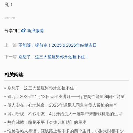
究！
发布于：河南
分享到：
新浪微博
上一篇
不能等！提前定！2025＆2026年结婚吉日
下一篇
别想了，这三大星座男你永远拴不住！
相关阅读
别想了，这三大星座男你永远拴不住！
迪万：2025年4月13日天秤座满月——疗愈阴性能量和阳性能量
做人实在，心地纯良，2025年遇见志同道合贵人帮忙的生肖
聪明乐观，不缺朋友，4月开始贵人一连串带来赚钱机遇的生肖
热血沸腾！路见不平【会拔刀相助】的星座
性格妥帖人靠谱，赚钱路上帮手多的四个生肖，小财大财都不少