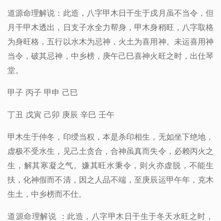
道源命理解说：此造，八字甲木日干生于戌月虽不当令，但
月干甲木透出，日支子水全力帮身，甲木身稍旺，八字取格
为身旺格，五行以水木为忌神，火土为喜用神。未运喜用神
当令，破其忌神，中乡榜，庚午己巳喜神火旺之时，出仕琴
堂。
甲子 丙子 甲申 己巳
丁丑 戊寅 己卯 庚辰 辛巳 壬午
甲木生于仲冬，印绶当权，本是杀印相生，无如坐下绝地，
虚极不受水生，见己土贪合，合神虽真而失令，必赖丙火之
生，解其寒凝之气。嫌其旺水秉令，则火亦虚脱，不能生
扶，化神假而不清，因之人品不端，至庚辰运甲午年，克木
生土，中乡榜而不仕。
道源命理解说 ：此造，八字甲木日干生于冬天水旺之时，