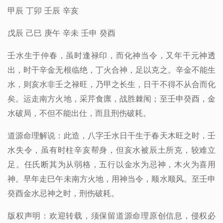
甲辰 丁卯 壬辰 辛亥
戊辰 己巳 庚午 辛未 壬申 癸酉
壬水生于仲春，虽时逢禄印，而化神当令，又年干元神透
出，时干辛金无根临绝，丁火合神，足以克之。辛金不能生
水，则亥水非壬之禄旺，乃甲之长生，日干不得不从合而化
矣。运走南方火地，采芹食廪，战胜棘闱；至壬申癸酉，金
水破局，不但不能出仕，而且刑伤破耗。
道源命理解说：此造，八字壬水日干生于春天木旺之时，壬
水失令，虽有时柱辛亥帮身，但亥水被辰土所克，较难立
足。任氏断其为从弱格，五行以金水为忌神，木火为喜用
神。早年走巳午未南方火地，用神当令，顺水顺风。至壬申
癸酉金水忌神之时，刑伤破耗。
版权声明：欢迎转载，须保留道源命理原创信息，侵权必