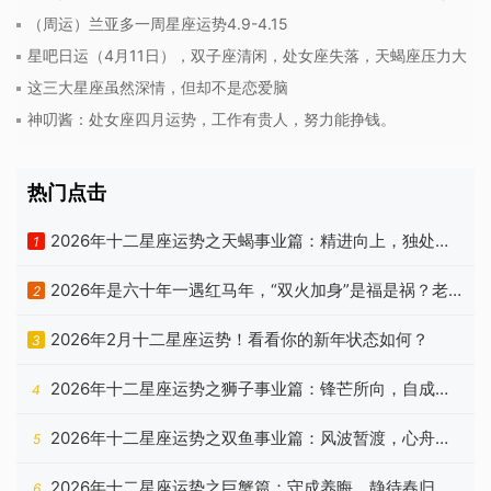
（周运）兰亚多一周星座运势4.9-4.15
星吧日运（4月11日），双子座清闲，处女座失落，天蝎座压力大
这三大星座虽然深情，但却不是恋爱脑
神叨酱：处女座四月运势，工作有贵人，努力能挣钱。
热门点击
2026年十二星座运势之天蝎事业篇：精进向上，独处自
1
洽
2026年是六十年一遇红马年，“双火加身”是福是祸？老
2
祖宗忠告有答案
2026年2月十二星座运势！看看你的新年状态如何？
3
2026年十二星座运势之狮子事业篇：锋芒所向，自成山
4
海
2026年十二星座运势之双鱼事业篇：风波暂渡，心舟自
5
稳
2026年十二星座运势之巨蟹篇：守成养晦，静待春归
6