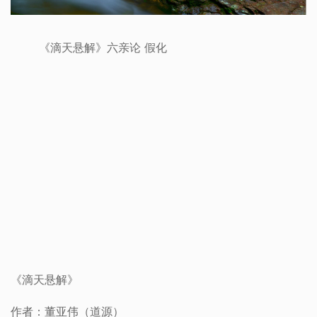
《滴天悬解》六亲论 假化
《滴天悬解》
作者：董亚伟（道源）