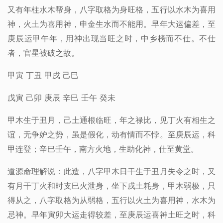
又有年柱水木帮身，八字取格为身旺格，五行以水木为喜用
神，火土为喜用神，申金生水而不能用。早年大运偏差，至
庚辰运甲午年，用神出现当旺之时，中乡榜而不仕。不仕
者，官星被破之故。
甲寅 丁丑 甲戌 己巳
戊寅 己卯 庚辰 辛巳 壬午 癸未
甲木生于丑月，己土通根临旺，年之禄比，见丁火有相生之
谊，无争妒之势，虽是假化，动有情而不悖。至庚辰运，科
甲连登；辛巳壬午，南方火地，生助化神，仕至黄堂。
道源命理解说：此造，八字甲木日干生于丑月失令之时，又
有月干丁火和时支巳火泄身，坐下戌土耗身，甲木弱极，只
得从之，八字取格为从弱格，五行以火土为喜用神，水木为
忌神。早年寅卯大运走得较差，至庚辰运喜神土旺之时，科