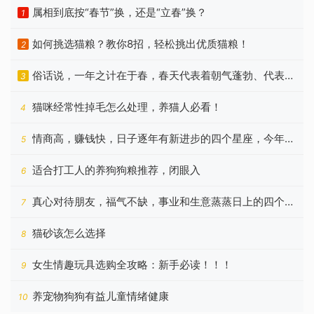
属相到底按“春节”换，还是“立春”换？
1
如何挑选猫粮？教你8招，轻松挑出优质猫粮！
2
俗话说，一年之计在于春，春天代表着朝气蓬勃、代表着
3
希望
猫咪经常性掉毛怎么处理，养猫人必看！
4
情商高，赚钱快，日子逐年有新进步的四个星座，今年更
5
好
适合打工人的养狗狗粮推荐，闭眼入
6
真心对待朋友，福气不缺，事业和生意蒸蒸日上的四个星
7
座
猫砂该怎么选择
8
女生情趣玩具选购全攻略：新手必读！！！
9
养宠物狗狗有益儿童情绪健康
10