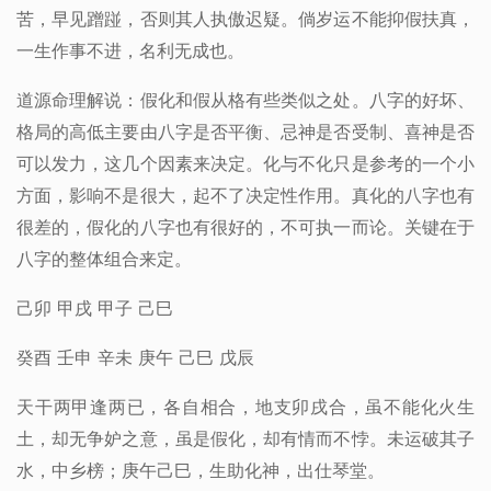
苦，早见蹭踫，否则其人执傲迟疑。倘岁运不能抑假扶真，
一生作事不进，名利无成也。
道源命理解说：
假化和假从格
有些类似之处。八字的好坏、
格局的高低主要由八字是否平衡、忌神是否受制、喜神是否
可以发力，这几个因素来决定。化与不化只是参考的一个小
方面，影响不是很大，起不了决定性作用。真化的八字也有
很差的，假化的八字也有很好的，不可执一而论。关键在于
八字的整体组合来定。
己卯 甲戌 甲子 己巳
癸酉 壬申 辛未 庚午 己巳 戊辰
天干两甲逢两已，各自相合，地支卯戌合，虽不能化火生
土，却无争妒之意，虽是假化，却有情而不悖。未运破其子
水，中乡榜；庚午己巳，生助化神，出仕琴堂。