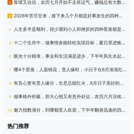
靠谱又自信，农历七月开始不走坏运气，赚钱总有大数目
2
的生肖
2026年苦尽甘来，接下来几个月都是好事发生的四种生
3
肖
人生多半是顺利，很少遇到小人和挫折的四种星座都是
4
谁？
十二个生肖中，做事情多能轻松实现目标，夏日里进账加
5
快
眼光十分精准，事业和生活满是进步，下半年风生水起的
6
星座
哪4个星座，人面桃花，贵人缘旺，小日子在8月渐渐红
7
火起来
有良心更有贵人缘分，生意总能红火，8月日子美好的四
8
个生肖
做事格外积极，胆大心细又有意外好运，农历六月没啥烦
9
恼的生肖
魅力指数满分，到哪都受人欢迎，下半年翻身迅速的四种
10
生肖
热门推荐