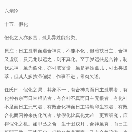
六亲论
十五、假化
假化之人亦多贵，孤儿异姓能出类
。
原注：日主孤弱而遇合神真，不能不化，但暗扶日主，合神
又虚弱，及无龙以运之，则不真化。至于岁运扶起合神，制
伏忌神，虽为假化，亦可取富贵，虽是异姓孤儿，可出类拔
萃，但其人多执滞偏拗，作事不进，骨肉欠遂。
任氏曰：假化之局，其象不一，有合神真而日主孤弱者，有
化神有余而日带根苗者，有合神不真而日主无根者，有化神
不足而日主无气者，有既合化神而日主得劫印生扶者，有既
合化而闲神来伤化气者，故假化比真化尤难，更宜细究，庶
得假化之机。如甲己之合，生于丑戌月，合神虽真，而日主