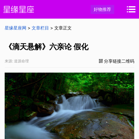
好物推荐
星缘星座网
>
文章栏目
> 文章正文
《滴天悬解》六亲论 假化
分享链接二维码
来源: 道源命理