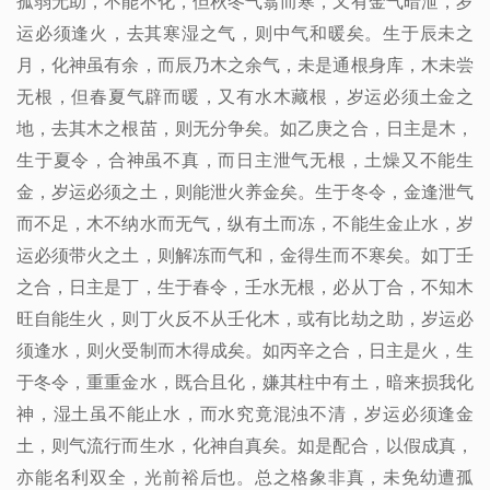
孤弱无助，不能不化，但秋冬气翕而寒，又有金气暗泄，岁
运必须逢火，去其寒湿之气，则中气和暖矣。生于辰未之
月，化神虽有余，而辰乃木之余气，未是通根身库，木未尝
无根，但春夏气辟而暖，又有水木藏根，岁运必须土金之
地，去其木之根苗，则无分争矣。如乙庚之合，日主是木，
生于夏令，合神虽不真，而日主泄气无根，土燥又不能生
金，岁运必须之土，则能泄火养金矣。生于冬令，金逢泄气
而不足，木不纳水而无气，纵有土而冻，不能生金止水，岁
运必须带火之土，则解冻而气和，金得生而不寒矣。如丁壬
之合，日主是丁，生于春令，壬水无根，必从丁合，不知木
旺自能生火，则丁火反不从壬化木，或有比劫之助，岁运必
须逢水，则火受制而木得成矣。如丙辛之合，日主是火，生
于冬令，重重金水，既合且化，嫌其柱中有土，暗来损我化
神，湿土虽不能止水，而水究竟混浊不清，岁运必须逢金
土，则气流行而生水，化神自真矣。如是配合，以假成真，
亦能名利双全，光前裕后也。总之格象非真，未免幼遭孤