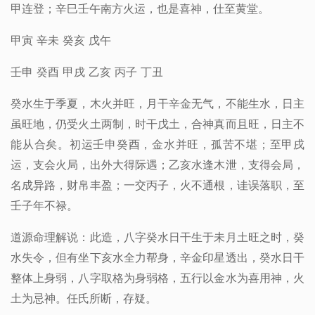
甲连登；辛巳壬午南方火运，也是喜神，仕至黄堂。
甲寅 辛未 癸亥 戊午
壬申 癸酉 甲戌 乙亥 丙子 丁丑
癸水生于季夏，木火并旺，月干辛金无气，不能生水，日主
虽旺地，仍受火土两制，时干戊土，合神真而且旺，日主不
能从合矣。初运壬申癸酉，金水并旺，孤苦不堪；至甲戌
运，支会火局，出外大得际遇；乙亥水逢木泄，支得会局，
名成异路，财帛丰盈；一交丙子，火不通根，诖误落职，至
壬子年不禄。
道源命理解说：此造，八字癸水日干生于未月土旺之时，癸
水失令，但有坐下亥水全力帮身，辛金印星透出，癸水日干
整体上身弱，八字取格为身弱格，五行以金水为喜用神，火
土为忌神。任氏所断，存疑。