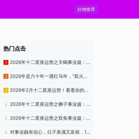
好物推荐
热门点击
2026年十二星座运势之天蝎事业篇：
1
精进向上，独处自洽
2026年是六十年一遇红马年，“双火加
2
身”是福是祸？老祖宗忠告有答案
2026年2月十二星座运势！看看你的新
3
年状态如何？
2026年十二星座运势之狮子事业篇：
4
锋芒所向，自成山海
2026年十二星座运势之双鱼事业篇：
5
风波暂渡，心舟自稳
对事业颇有信心，日子美满又富裕，1
6