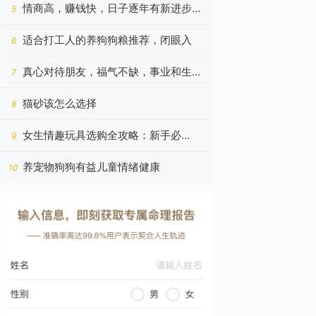
看！
情商高，赚钱快，日子逐年有新进步的
5
四个星座，今年更好
适合打工人的养狗狗粮推荐，闭眼入
6
真心对待朋友，福气不缺，事业和生意
7
蒸蒸日上的四个星座
猫砂该怎么选择
8
女生情趣玩具选购全攻略：新手必
9
读！！！
养宠物狗狗有益儿童情绪健康
10