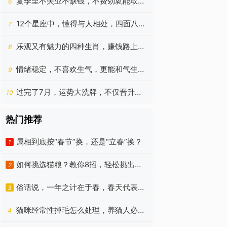
夏季里不失业不缺钱，不费劲就能取得
6
意外成功的4个生肖
12个星座中，懂得与人相处，四面八方
7
桃花开，下半年走运的是谁
乐观又有魅力的四种生肖，赚钱路上机
8
遇满满，日子有福气
情绪稳定，不喜欢生气，更能和气生财
9
的四个生肖，8月有望翻身
过完了7月，运势大洗牌，不仅晋升
10
快，赚钱更有新机遇的星座
热门推荐
属相到底按“春节”换，还是“立春”换？
1
如何挑选猫粮？教你8招，轻松挑出优
2
质猫粮！
俗话说，一年之计在于春，春天代表着
3
朝气蓬勃、代表着希望
猫咪经常性掉毛怎么处理，养猫人必
4