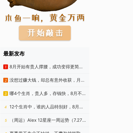
最新发布
8月开始有贵人撑腰，成功变得更简
1
单，日子舒心的四种属相
没想过赚大钱，却总有意外收获，月初
2
福气加倍的四种星座
哪4个生肖，贵人多，存钱快，8月不会
3
有意外的亏损和坏事
12个生肖中，谁的人品特别好，8月赚
4
钱飞速，贵人不少的是谁？
（周运）Alex 12星座一周运势（7.27
5
—8.2）