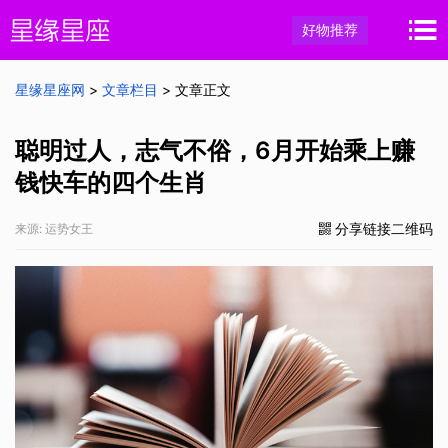
好物推荐
星缘星座网
>
文章栏目
> 文章正文
聪明过人，志气不俗，6月开始乘上赚
钱快车的四个生肖
分享链接二维码
来源: 运势女王