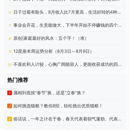
尽甘来
日子过着有盼头，8月收入比7月更高，生活好转的4种属
6
相
事业会开花，生意能做大，下半年开始不停赚钱的四个星
7
座
原创|家庭最好的风水：五个字！（准）
8
12星座本周运势分析（8月3日～8月9日）
9
不喜欢和人计较，心胸广阔能容人，更能收获成功的四个
10
星座
热门推荐
属相到底按“春节”换，还是“立春”换？
1
如何挑选猫粮？教你8招，轻松挑出优质猫粮！
2
俗话说，一年之计在于春，春天代表着朝气蓬勃、代表着
3
希望