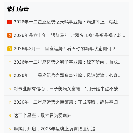
热门点击
2026年十二星座运势之天蝎事业篇：精进向上，独处自
1
洽
2026年是六十年一遇红马年，“双火加身”是福是祸？老
2
祖宗忠告有答案
2026年2月十二星座运势！看看你的新年状态如何？
3
2026年十二星座运势之狮子事业篇：锋芒所向，自成山
4
海
2026年十二星座运势之双鱼事业篇：风波暂渡，心舟自
5
稳
对事业颇有信心，日子美满又富裕，1月开始半点不缺钱
6
的星座
2026年十二星座运势之巨蟹篇：守成养晦，静待春归
7
这三个星座，最容易为爱疯狂
8
摩羯月开启，2025年运势上扬需把握机遇
9