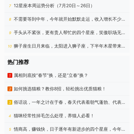
生肖
12星座本周运势分析（7月20日～26日）
7
不需要等到中年，今年就开始默默走运，收入增长不少的
8
星座
手头从不紧张，更有贵人帮忙的四个星座，笑傲职场无压
9
力
狮子座生日月来临，太阳进入狮子座，下半年木星带来新
10
机遇
热门推荐
属相到底按“春节”换，还是“立春”换？
1
如何挑选猫粮？教你8招，轻松挑出优质猫粮！
2
俗话说，一年之计在于春，春天代表着朝气蓬勃、代表着
3
希望
猫咪经常性掉毛怎么处理，养猫人必看！
4
情商高，赚钱快，日子逐年有新进步的四个星座，今年更
5