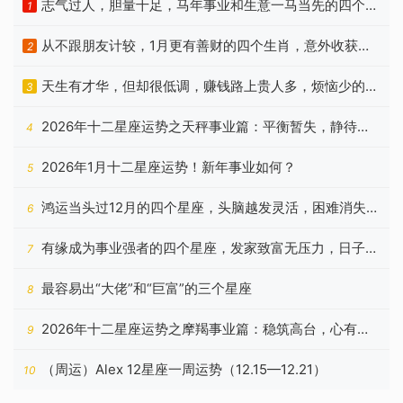
志气过人，胆量十足，马年事业和生意一马当先的四个属
1
相
从不跟朋友计较，1月更有善财的四个生肖，意外收获相
2
当多
天生有才华，但却很低调，赚钱路上贵人多，烦恼少的3
3
个生肖
2026年十二星座运势之天秤事业篇：平衡暂失，静待云
4
开
2026年1月十二星座运势！新年事业如何？
5
鸿运当头过12月的四个星座，头脑越发灵活，困难消失不
6
见
有缘成为事业强者的四个星座，发家致富无压力，日子顺
7
利十足
最容易出“大佬”和“巨富”的三个星座
8
2026年十二星座运势之摩羯事业篇：稳筑高台，心有所
9
归
（周运）Alex 12星座一周运势（12.15—12.21）
10