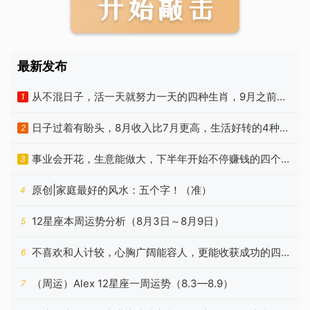
最新发布
从不混日子，活一天就努力一天的四种生肖，9月之前苦
1
尽甘来
日子过着有盼头，8月收入比7月更高，生活好转的4种属
2
相
事业会开花，生意能做大，下半年开始不停赚钱的四个星
3
座
原创|家庭最好的风水：五个字！（准）
4
12星座本周运势分析（8月3日～8月9日）
5
不喜欢和人计较，心胸广阔能容人，更能收获成功的四个
6
星座
（周运）Alex 12星座一周运势（8.3—8.9）
7