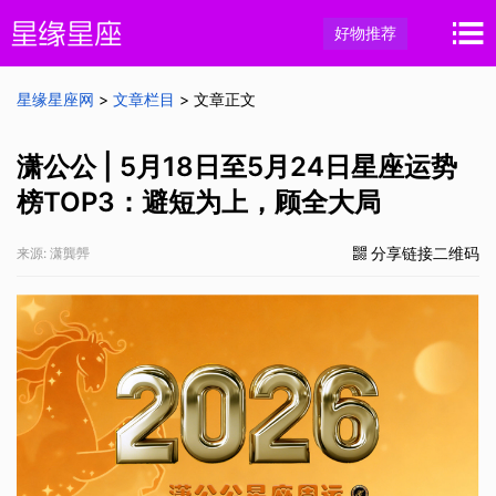
好物推荐
星缘星座网
>
文章栏目
> 文章正文
潇公公 | 5月18日至5月24日星座运势
榜TOP3：避短为上，顾全大局
分享链接二维码
来源: 潇龔龏