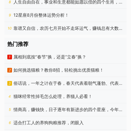
人生自由自在，事业和生意都能如愿以偿的四个生肖，今
8
年更好
12星座8月份整体运势分析！
9
靠谱又自信，农历七月开始不走坏运气，赚钱总有大数目
10
的生肖
热门推荐
属相到底按“春节”换，还是“立春”换？
1
如何挑选猫粮？教你8招，轻松挑出优质猫粮！
2
俗话说，一年之计在于春，春天代表着朝气蓬勃、代表着
3
希望
猫咪经常性掉毛怎么处理，养猫人必看！
4
情商高，赚钱快，日子逐年有新进步的四个星座，今年更
5
好
适合打工人的养狗狗粮推荐，闭眼入
6