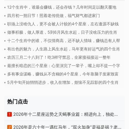
12个生肖中，谁最会赚钱，还会存钱？几年时间足以翻天覆地
四月初一朔日节！照着老传统做，福气财气都进家门
职场上没啥仇人，更不会被人计较的4个星座，左右逢源不缺钱
做事积极，做人厚道，5到6月风生水起，日子没啥压力的生肖
十二个生肖中的谁，不仅情商高，还不缺人情味，赚钱总有人帮
有出色的魅力，人生路上风生水起，马年更有好运气的四个生肖
农历三月二十八到了！吃3样守禁忌，全家接福接运一整年
最擅长暗恋的三个星座：心里演完了一辈子，嘴上却不提一个字
多有事业谋略，赚钱从不含糊的4个星座，今年靠脑子发家致富
5月中旬开始悄悄进步，收入在增加，烦恼不见踪影的四个生肖
热门点击
2026年十二星座运势之天蝎事业篇：精进向上，独处自
1
洽
2026年是六十年一遇红马年，“双火加身”是福是祸？老
2