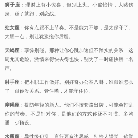
狮子座
：理财上有小惊喜，但别上头。小赌怡情，大赌伤
身。赚了就跑，别恋战。
处女座
：你有点跟不上节奏。不是能力不够，是太保守了。
大胆一点，别让犹豫拖你后腿。
天蝎座
：孽缘别碰。那种让你心跳加速但不踏实的关系，这
周尤其危险。激情来得快去得也快，别为了一时痛快赔上名
声。
射手座
：把本职工作做好。别好奇办公室八卦，谁跟谁怎么
了，跟你没关系。管住嘴，才能守住位。
摩羯座
：提防年轻的新人。他们不按套路出牌，可能会打乱
你的节奏。不是针对你，是他们的方式你还不习惯。多沟
通，少预设。
水瓶座
：异性缘仍乱。言行要有边界感，别给人错觉。你觉