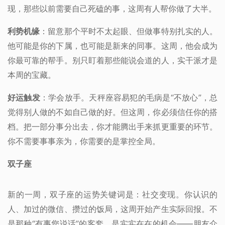
现，那些以前需要自己死磕的事，这周有人帮你做了大半。
利势机缘
：留意那个平时不太起眼、但做事特别扎实的人。
他可能是你的下属，也可能是新来的同事。这周，他会成为
你最可靠的帮手。别只盯着那些能说会道的人，实干派才是
本周的宝藏。
好运触发
：学会放手。天秤座容易犯的毛病是“不放心”，总
觉得别人做的不如自己做的好。但这周，你必须信任你的搭
档。把一部分事分出去，你才能腾出手来抓更重要的环节。
你不需要事事亲为，你需要的是掌控全局。
双子座
新的一周，双子座的运势关键词是：社交变现。你认识的
人、加过的微信、攒过的饭局，这周开始产生实际回报。不
是那种“有事您说话”的客套，是实实在在的机会——朋友介