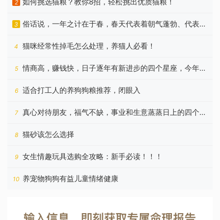
如何挑选猫粮？教你8招，轻松挑出优质猫粮！
2
俗话说，一年之计在于春，春天代表着朝气蓬勃、代表着
3
希望
猫咪经常性掉毛怎么处理，养猫人必看！
4
情商高，赚钱快，日子逐年有新进步的四个星座，今年更
5
好
适合打工人的养狗狗粮推荐，闭眼入
6
真心对待朋友，福气不缺，事业和生意蒸蒸日上的四个星
7
座
猫砂该怎么选择
8
女生情趣玩具选购全攻略：新手必读！！！
9
养宠物狗狗有益儿童情绪健康
10