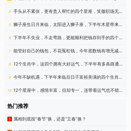
星座
手头从不紧张，更有贵人帮忙的四个星座，笑傲职场无压
4
力
狮子座生日月来临，太阳进入狮子座，下半年木星带来新
5
机遇
下半年不失业，不走弯路，更能顺利把钱存到手的四个生
6
肖
能管好自己的钱包，不花冤枉钱，今年底数钱有增无减的
7
生肖
12个生肖中，这四个拥有大好运气，下半年有多条路通向
8
成功
今年不缺机遇，下半年来临后日子富裕美满的四个生肖，
9
啥都顺
12个星座中，感情丰富，但却专一，连带着运气也不错的
10
是谁？
热门推荐
属相到底按“春节”换，还是“立春”换？
1