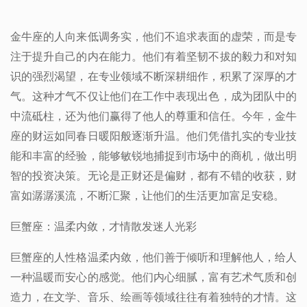
金牛座的人向来低调务实，他们不追求表面的虚荣，而是专
注于提升自己的内在能力。他们有着坚韧不拔的毅力和对知
识的强烈渴望，在专业领域不断深耕细作，积累了深厚的才
气。这种才气不仅让他们在工作中表现出色，成为团队中的
中流砥柱，还为他们赢得了他人的尊重和信任。今年，金牛
座的财运如同春日暖阳般逐渐升温。他们凭借扎实的专业技
能和丰富的经验，能够敏锐地捕捉到市场中的商机，做出明
智的投资决策。无论是正财还是偏财，都有不错的收获，财
富如潺潺溪流，不断汇聚，让他们的生活更加富足安稳。
巨蟹座：温柔内敛，才情散发迷人光彩
巨蟹座的人性格温柔内敛，他们善于倾听和理解他人，给人
一种温暖而安心的感觉。他们内心细腻，富有艺术气质和创
造力，在文学、音乐、绘画等领域往往有着独特的才情。这