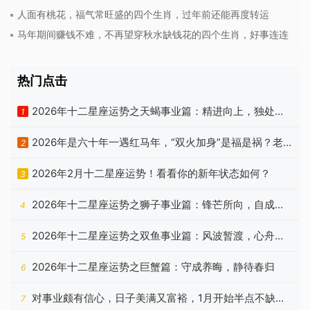
人面有桃花，福气常旺盛的四个生肖，过年前还能再度转运
马年期间赚钱不难，不再望穿秋水缺钱花的四个生肖，好事连连
热门点击
2026年十二星座运势之天蝎事业篇：精进向上，独处自
1
洽
2026年是六十年一遇红马年，“双火加身”是福是祸？老
2
祖宗忠告有答案
2026年2月十二星座运势！看看你的新年状态如何？
3
2026年十二星座运势之狮子事业篇：锋芒所向，自成山
4
海
2026年十二星座运势之双鱼事业篇：风波暂渡，心舟自
5
稳
2026年十二星座运势之巨蟹篇：守成养晦，静待春归
6
对事业颇有信心，日子美满又富裕，1月开始半点不缺钱
7