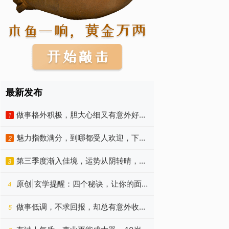
最新发布
做事格外积极，胆大心细又有意外好
1
运，农历六月没啥烦恼的生肖
魅力指数满分，到哪都受人欢迎，下半
2
年翻身迅速的四种生肖
第三季度渐入佳境，运势从阴转晴，日
3
子格外不缺福的四个生肖
原创|玄学提醒：四个秘诀，让你的面
4
相越来越好
做事低调，不求回报，却总有意外收获
5
的四种星座，8月很走运