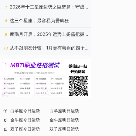
月开始半点不缺钱的星座
2026年十二星座运势之巨蟹篇：守成
7
养晦，静待春归
这三个星座，最容易为爱疯狂
8
摩羯月开启，2025年运势上扬需把握
9
机遇
从不跟朋友计较，1月更有善财的四个
10
生肖，意外收获相当多
白羊座今日运势
白羊座明日运势
♈
金牛座今日运势
金牛座明日运势
♉
双子座今日运势
双子座明日运势
♊