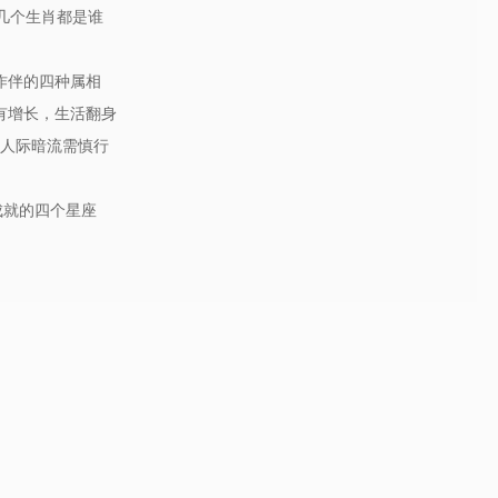
的几个生肖都是谁
作伴的四种属相
有增长，生活翻身
间人际暗流需慎行
成就的四个星座