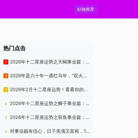
好物推荐
热门点击
2026年十二星座运势之天蝎事业篇：
1
精进向上，独处自洽
2026年是六十年一遇红马年，“双火加
2
身”是福是祸？老祖宗忠告有答案
2026年2月十二星座运势！看看你的新
3
年状态如何？
2026年十二星座运势之狮子事业篇：
4
锋芒所向，自成山海
2026年十二星座运势之双鱼事业篇：
5
风波暂渡，心舟自稳
对事业颇有信心，日子美满又富裕，1
6