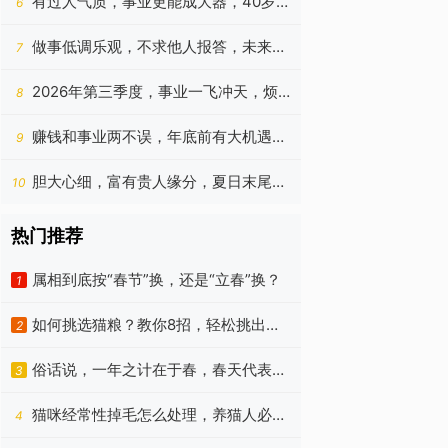
有过人气质，事业更能成大器，40岁前
6
能冲破障碍发家的生肖
做事低调乐观，不求他人报答，未来半
7
年赚钱加快速度的生肖
2026年第三季度，事业一飞冲天，烦
8
恼统统消失的四种生肖
赚钱和事业两不误，年底前有大机遇，
9
不会为钱包发愁的星座
胆大心细，富有贵人缘分，夏日末尾悄
10
悄发家致富的4个生肖
热门推荐
属相到底按“春节”换，还是“立春”换？
1
如何挑选猫粮？教你8招，轻松挑出优
2
质猫粮！
俗话说，一年之计在于春，春天代表着
3
朝气蓬勃、代表着希望
猫咪经常性掉毛怎么处理，养猫人必
4