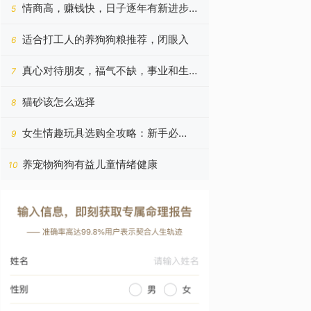
看！
情商高，赚钱快，日子逐年有新进步的
5
四个星座，今年更好
适合打工人的养狗狗粮推荐，闭眼入
6
真心对待朋友，福气不缺，事业和生意
7
蒸蒸日上的四个星座
猫砂该怎么选择
8
女生情趣玩具选购全攻略：新手必
9
读！！！
养宠物狗狗有益儿童情绪健康
10