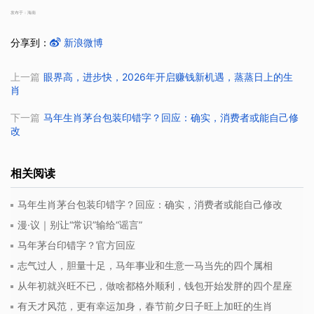
发布于：海南
分享到：
新浪微博
上一篇
眼界高，进步快，2026年开启赚钱新机遇，蒸蒸日上的生
肖
下一篇
马年生肖茅台包装印错字？回应：确实，消费者或能自己修
改
相关阅读
马年生肖茅台包装印错字？回应：确实，消费者或能自己修改
漫·议｜别让“常识”输给“谣言”
马年茅台印错字？官方回应
志气过人，胆量十足，马年事业和生意一马当先的四个属相
从年初就兴旺不已，做啥都格外顺利，钱包开始发胖的四个星座
有天才风范，更有幸运加身，春节前夕日子旺上加旺的生肖