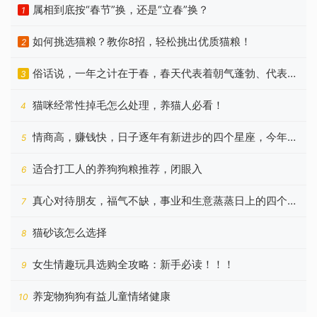
属相到底按“春节”换，还是“立春”换？
1
如何挑选猫粮？教你8招，轻松挑出优质猫粮！
2
俗话说，一年之计在于春，春天代表着朝气蓬勃、代表着
3
希望
猫咪经常性掉毛怎么处理，养猫人必看！
4
情商高，赚钱快，日子逐年有新进步的四个星座，今年更
5
好
适合打工人的养狗狗粮推荐，闭眼入
6
真心对待朋友，福气不缺，事业和生意蒸蒸日上的四个星
7
座
猫砂该怎么选择
8
女生情趣玩具选购全攻略：新手必读！！！
9
养宠物狗狗有益儿童情绪健康
10