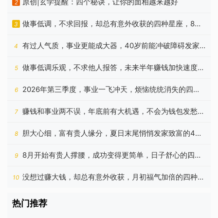
原创|玄学提醒：四个秘诀，让你的面相越来越好
2
做事低调，不求回报，却总有意外收获的四种星座，8月
3
很走运
有过人气质，事业更能成大器，40岁前能冲破障碍发家
4
的生肖
做事低调乐观，不求他人报答，未来半年赚钱加快速度的
5
生肖
2026年第三季度，事业一飞冲天，烦恼统统消失的四种
6
生肖
赚钱和事业两不误，年底前有大机遇，不会为钱包发愁的
7
星座
胆大心细，富有贵人缘分，夏日末尾悄悄发家致富的4个
8
生肖
8月开始有贵人撑腰，成功变得更简单，日子舒心的四种
9
属相
没想过赚大钱，却总有意外收获，月初福气加倍的四种星
10
座
热门推荐