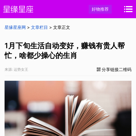
好物推荐
星缘星座网
>
文章栏目
> 文章正文
1月下旬生活自动变好，赚钱有贵人帮
忙，啥都少操心的生肖
分享链接二维码
来源: 运势女王