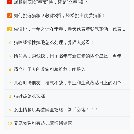
属相到底按“春节”换，还是“立春”换？
1
如何挑选猫粮？教你8招，轻松挑出优质猫粮！
2
俗话说，一年之计在于春，春天代表着朝气蓬勃、代表着
3
希望
猫咪经常性掉毛怎么处理，养猫人必看！
4
情商高，赚钱快，日子逐年有新进步的四个星座，今年更
5
好
适合打工人的养狗狗粮推荐，闭眼入
6
真心对待朋友，福气不缺，事业和生意蒸蒸日上的四个星
7
座
猫砂该怎么选择
8
女生情趣玩具选购全攻略：新手必读！！！
9
养宠物狗狗有益儿童情绪健康
10