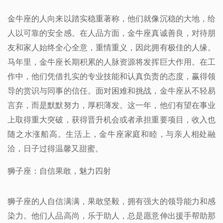
金牛座的人向来以踏实稳重著称，他们就像沉稳的大地，给
人以可靠的安全感。在人品方面，金牛座真诚善良，对待朋
友和家人始终全心全意，重情重义，因此拥有极佳的人缘。
马年里，金牛座长期积累的人脉资源将发挥巨大作用。在工
作中，他们凭借扎实的专业技能和认真负责的态度，赢得领
导的赏识与同事的信任。面对困难和挑战，金牛座从不轻易
言弃，而是默默努力，厚积薄发。这一年，他们有望在事业
上取得重大突破，获得晋升机会或者承担重要项目，收入也
随之水涨船高。生活上，金牛座家庭和睦，与亲人相处融
洽，日子过得温馨又甜蜜。
狮子座：自信果敢，魅力四射
狮子座的人自信满满，果敢坚毅，拥有强大的领导能力和感
染力。他们人品高尚，乐于助人，总是愿意伸出援手帮助那