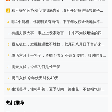
是谁？
和不好的运势和心情彻底告别，8月开始掉进福气罐子的
3
四个生肖
哪4个属相，既聪明又有自信，下半年收获金钱地位不亦
4
乐乎
有能力做大事，事业上发家致富，未来不为钱烦恼的四种
5
生肖
眼光极佳，发掘机遇数不胜数，七月到八月日子富起来的
6
生肖
农历六月十一将至，遵循 1 惜 2 不做 3 要吃，顺时吃食
7
财运旺
明天入伏，今年为何是长三伏
8
明日入伏 今年伏天时长40天
9
生活美满，性格和善，夏季期间一路生花，不缺福气的生
10
肖
热门推荐