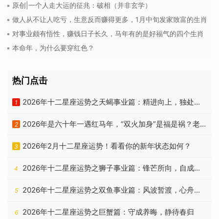
原创|一个人走大运的征兆：破相（并非玄学）
做人从不让人吃亏，生意反而赚得更多，1月中旬发家致富的生肖
对事业颇有悟性，赚钱日子长久，马年有的是好福气的四个生肖
本命年，为什么要穿红色？
热门点击
2026年十二星座运势之天蝎事业篇：精进向上，独处自
1
洽
2026年是六十年一遇红马年，“双火加身”是福是祸？老
2
祖宗忠告有答案
2026年2月十二星座运势！看看你的新年状态如何？
3
2026年十二星座运势之狮子事业篇：锋芒所向，自成山
4
海
2026年十二星座运势之双鱼事业篇：风波暂渡，心舟自
5
稳
2026年十二星座运势之巨蟹篇：守成养晦，静待春归
6