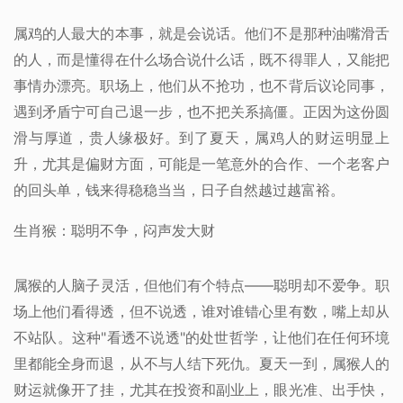
属鸡的人最大的本事，就是会说话。他们不是那种油嘴滑舌
的人，而是懂得在什么场合说什么话，既不得罪人，又能把
事情办漂亮。职场上，他们从不抢功，也不背后议论同事，
遇到矛盾宁可自己退一步，也不把关系搞僵。正因为这份圆
滑与厚道，贵人缘极好。到了夏天，属鸡人的财运明显上
升，尤其是偏财方面，可能是一笔意外的合作、一个老客户
的回头单，钱来得稳稳当当，日子自然越过越富裕。
生肖猴：聪明不争，闷声发大财
属猴的人脑子灵活，但他们有个特点——聪明却不爱争。职
场上他们看得透，但不说透，谁对谁错心里有数，嘴上却从
不站队。这种"看透不说透"的处世哲学，让他们在任何环境
里都能全身而退，从不与人结下死仇。夏天一到，属猴人的
财运就像开了挂，尤其在投资和副业上，眼光准、出手快，