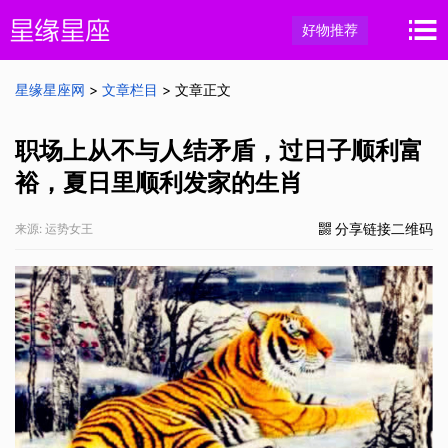
好物推荐
星缘星座网
>
文章栏目
> 文章正文
职场上从不与人结矛盾，过日子顺利富
裕，夏日里顺利发家的生肖
分享链接二维码
来源: 运势女王