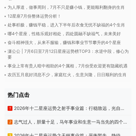
为人厚道，做事周到，7月不只是赚小钱，更能顺利翻身的生肖
12星座7月份整体运势分析！
处事积极，赚钱平稳，进入下半年后衣食无忧不缺福的4个生肖
哪4个星座，性格乐观好相处，四处圆融不缺福气，未来美好
奋斗精神强大，从来不服输，赚钱和事业节节攀升的4个星座
潇公公 | 7月6日至7月12日星座运势榜TOP3：水逆中段，修心为
要
事业上常有贵人暗中相助的4个属相，7月份受欢迎更有隐藏机遇
农历五月底好消息不少，家庭红火，生意兴隆，日日顺利的生肖
热门点击
2026年十二星座运势之射手事业篇：行稳致远，光自心
1
生
志气过人，胆量十足，马年事业和生意一马当先的四个属
2
相
2026年十二星座运势之天秤事业篇：平衡暂失，静待云
3