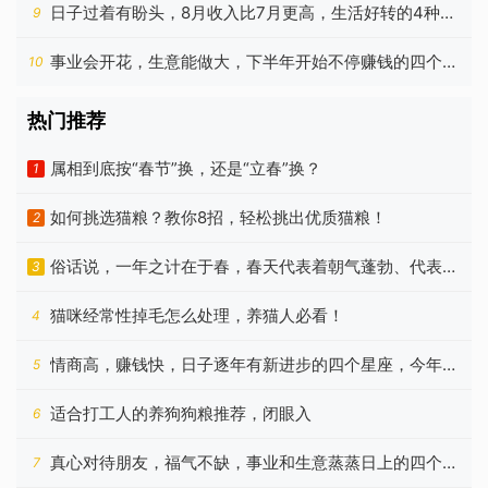
尽甘来
日子过着有盼头，8月收入比7月更高，生活好转的4种属
9
相
事业会开花，生意能做大，下半年开始不停赚钱的四个星
10
座
热门推荐
属相到底按“春节”换，还是“立春”换？
1
如何挑选猫粮？教你8招，轻松挑出优质猫粮！
2
俗话说，一年之计在于春，春天代表着朝气蓬勃、代表着
3
希望
猫咪经常性掉毛怎么处理，养猫人必看！
4
情商高，赚钱快，日子逐年有新进步的四个星座，今年更
5
好
适合打工人的养狗狗粮推荐，闭眼入
6
真心对待朋友，福气不缺，事业和生意蒸蒸日上的四个星
7