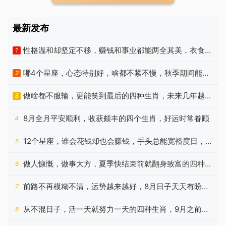
最新发布
性格温和却坚定不移，赚钱和事业都能两全其美，衣食无
1
忧的生肖
哪4个星座，心态特别好，啥都不紧不慢，秋季期间能发
2
家致富
做啥都不服输，更能笑到最后的四种生肖，未来几年越来
3
越能赚
8月全月平安顺利，收获颇丰的四个生肖，好运时常眷顾
4
12个星座，谁会花钱却也会赚钱，手头总能宽裕度日，没
5
啥烦恼
做人慷慨，做事大方，夏季快结束前就翻身致富的四种生
6
肖
前路不再模糊不清，运势越来越好，8月日子天天有盼头
7
的生肖
从不混日子，活一天就努力一天的四种生肖，9月之前苦
8