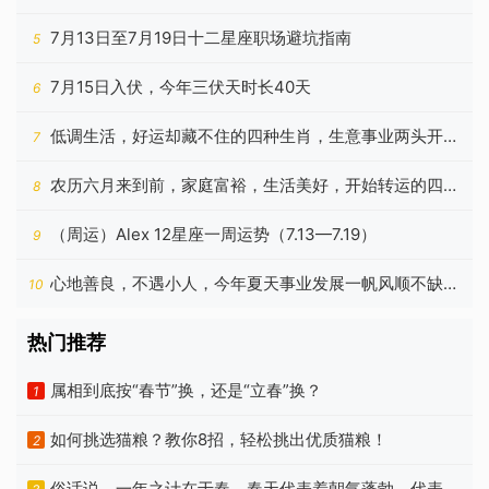
生肖
7月13日至7月19日十二星座职场避坑指南
5
7月15日入伏，今年三伏天时长40天
6
低调生活，好运却藏不住的四种生肖，生意事业两头开花
7
结果
农历六月来到前，家庭富裕，生活美好，开始转运的四个
8
生肖
（周运）Alex 12星座一周运势（7.13—7.19）
9
心地善良，不遇小人，今年夏天事业发展一帆风顺不缺钱
10
的生肖
热门推荐
属相到底按“春节”换，还是“立春”换？
1
如何挑选猫粮？教你8招，轻松挑出优质猫粮！
2
俗话说，一年之计在于春，春天代表着朝气蓬勃、代表着