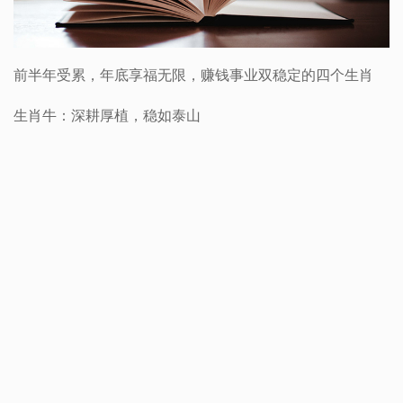
前半年受累，年底享福无限，赚钱事业双稳定的四个生肖
生肖牛：深耕厚植，稳如泰山