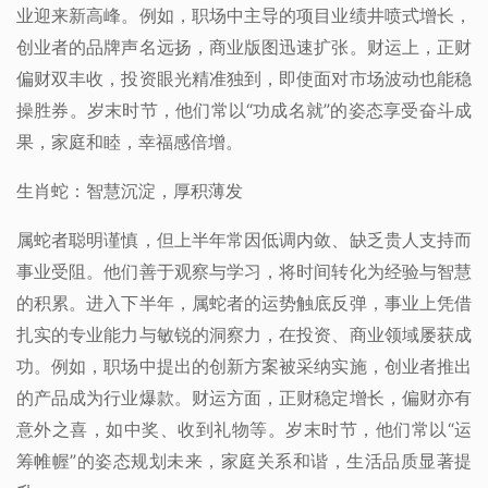
业迎来新高峰。例如，职场中主导的项目业绩井喷式增长，
创业者的品牌声名远扬，商业版图迅速扩张。财运上，正财
偏财双丰收，投资眼光精准独到，即使面对市场波动也能稳
操胜券。岁末时节，他们常以“功成名就”的姿态享受奋斗成
果，家庭和睦，幸福感倍增。
生肖蛇：智慧沉淀，厚积薄发
属蛇者聪明谨慎，但上半年常因低调内敛、缺乏贵人支持而
事业受阻。他们善于观察与学习，将时间转化为经验与智慧
的积累。进入下半年，属蛇者的运势触底反弹，事业上凭借
扎实的专业能力与敏锐的洞察力，在投资、商业领域屡获成
功。例如，职场中提出的创新方案被采纳实施，创业者推出
的产品成为行业爆款。财运方面，正财稳定增长，偏财亦有
意外之喜，如中奖、收到礼物等。岁末时节，他们常以“运
筹帷幄”的姿态规划未来，家庭关系和谐，生活品质显著提