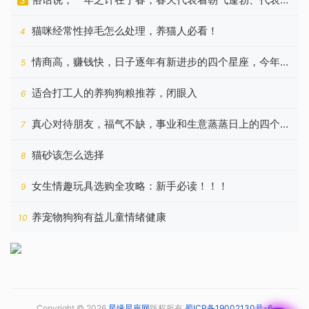
3
希望
猫咪经常性掉毛怎么处理，养猫人必看！
4
情商高，赚钱快，日子逐年有新进步的四个星座，今年更
5
好
适合打工人的养狗狗粮推荐，闭眼入
6
真心对待朋友，福气不缺，事业和生意蒸蒸日上的四个星
7
座
猫砂该怎么选择
8
女生情趣玩具选购全攻略：新手必读！！！
9
养宠物狗狗有益儿童情绪健康
10
Copyright © 2026
星缘星座网
版权所有
蜀ICP备19002130号-6