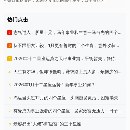
钱财累积快速，未来衣食无忧的四个星座，日子没压力
热门点击
志气过人，胆量十足，马年事业和生意一马当先的四个属
1
相
从不跟朋友计较，1月更有善财的四个生肖，意外收获相
2
当多
2026年十二星座运势之天秤事业篇：平衡暂失，静待云
3
开
天生有才华，但却很低调，赚钱路上贵人多，烦恼少的3
4
个生肖
2026年1月十二星座运势！新年事业如何？
5
鸿运当头过12月的四个星座，头脑越发灵活，困难消失不
6
见
有缘成为事业强者的四个星座，发家致富无压力，日子顺
7
利十足
最容易出“大佬”和“巨富”的三个星座
8