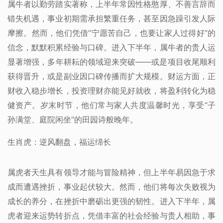
属牛者以勤劳踏实著称，上半年常因性格憨厚、不善言辞而
错失机遇，事业初期需承担繁重任务，甚至因急躁引发人际
摩擦。然而，他们凭借“宁愿苦自己，也要让家人过得好”的
信念，默默积累经验与口碑。进入下半年，属牛者的贵人运
显著增强，多年耕耘的领域迎来突破——或是项目收尾顺利
获得晋升，或是副业因口碑传播而扩大规模。财运方面，正
财收入稳步增长，投资理财亦能见好就收，将盈利转化为稳
健资产。岁末时节，他们常与家人共度温馨时光，享受“子
孙满堂、庭院闲坐”的田园诗般晚年。
生肖虎：逆风翻盘，福运绵长
属虎者天生具有领导才能与冒险精神，但上半年易因急于求
成而遭遇挫折，事业起伏较大。然而，他们将每次失败视为
成长的养分，在挫折中磨砺出更强的韧性。进入下半年，属
虎者迎来运势转折点，凭借丰富的社会经验与贵人相助，事