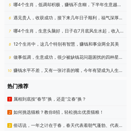
启
哪4个生肖，低调却积极，赚钱不含糊，下半年生意越做
5
越顺
遇见贵人，收获成功，接下来几年日子顺利，福气深厚的
6
生肖
哪4个生肖，生意头脑好，日子在7月底风生水起，收入
7
增加
12个生肖中，这几个特别有智慧，赚钱和事业两全其美
8
做事低调，生意成功，很少被缺钱花问题困扰的四种星座
9
是谁？
赚钱水平不差，又有一张讨喜的嘴，今年有望成为人生赢
10
家的生肖
热门推荐
属相到底按“春节”换，还是“立春”换？
1
如何挑选猫粮？教你8招，轻松挑出优质猫粮！
2
俗话说，一年之计在于春，春天代表着朝气蓬勃、代表着
3