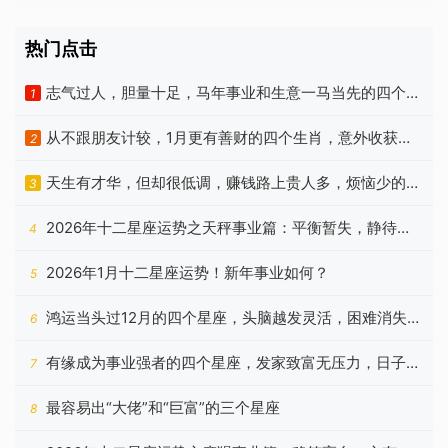
热门点击
志气过人，胆量十足，马年事业和生意一马当先的四个属
1
相
从不跟朋友计较，1月更有善财的四个生肖，意外收获相
2
当多
天生有才华，但却很低调，赚钱路上贵人多，烦恼少的3
3
个生肖
2026年十二星座运势之天秤事业篇：平衡暂失，静待云
4
开
2026年1月十二星座运势！新年事业如何？
5
鸿运当头过12月的四个星座，头脑越发灵活，困难消失不
6
见
有缘成为事业强者的四个星座，发家致富无压力，日子顺
7
利十足
最容易出“大佬”和“巨富”的三个星座
8