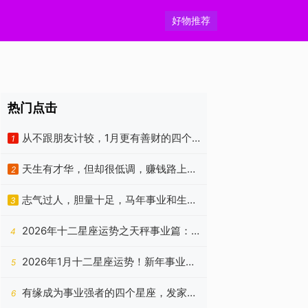
好物推荐
热门点击
从不跟朋友计较，1月更有善财的四个
1
生肖，意外收获相当多
天生有才华，但却很低调，赚钱路上贵
2
人多，烦恼少的3个生肖
志气过人，胆量十足，马年事业和生意
3
一马当先的四个属相
2026年十二星座运势之天秤事业篇：
4
平衡暂失，静待云开
2026年1月十二星座运势！新年事业如
5
何？
有缘成为事业强者的四个星座，发家致
6