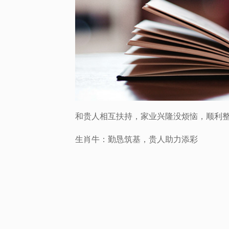
和贵人相互扶持，家业兴隆没烦恼，顺利
生肖牛：勤恳筑基，贵人助力添彩