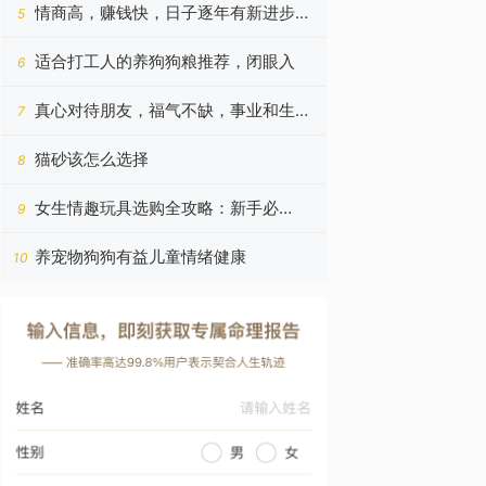
看！
情商高，赚钱快，日子逐年有新进步的
5
四个星座，今年更好
适合打工人的养狗狗粮推荐，闭眼入
6
真心对待朋友，福气不缺，事业和生意
7
蒸蒸日上的四个星座
猫砂该怎么选择
8
女生情趣玩具选购全攻略：新手必
9
读！！！
养宠物狗狗有益儿童情绪健康
10