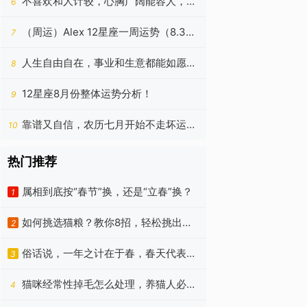
不喜欢和人计较，心胸广阔能容人，更
6
能收获成功的四个星座
（周运）Alex 12星座一周运势（8.3—
7
8.9）
人生自由自在，事业和生意都能如愿以
8
偿的四个生肖，今年更好
12星座8月份整体运势分析！
9
靠谱又自信，农历七月开始不走坏运
10
气，赚钱总有大数目的生肖
热门推荐
属相到底按“春节”换，还是“立春”换？
1
如何挑选猫粮？教你8招，轻松挑出优
2
质猫粮！
俗话说，一年之计在于春，春天代表着
3
朝气蓬勃、代表着希望
猫咪经常性掉毛怎么处理，养猫人必
4