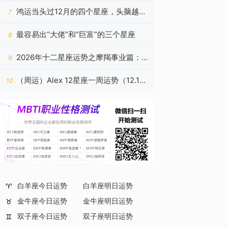
富无压力，日子顺利十足
鸿运当头过12月的四个星座，头脑越发
7
灵活，困难消失不见
最容易出“大佬”和“巨富”的三个星座
8
2026年十二星座运势之摩羯事业篇：
9
稳筑高台，心有所归
（周运）Alex 12星座一周运势（12.15
10
—12.21）
白羊座今日运势
白羊座明日运势
♈
金牛座今日运势
金牛座明日运势
♉
双子座今日运势
双子座明日运势
♊