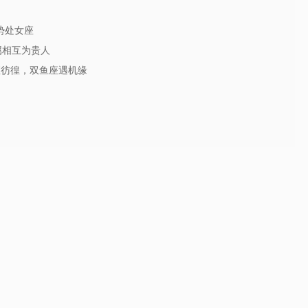
运势处女座
属相互为贵人
座彷徨，双鱼座遇机缘